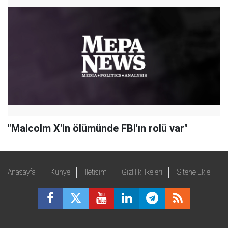
"Malcolm X'in ölümünde FBI'ın rolü var"
Anasayfa
Künye
İletişim
Gizlilik İlkeleri
Sitene Ekle