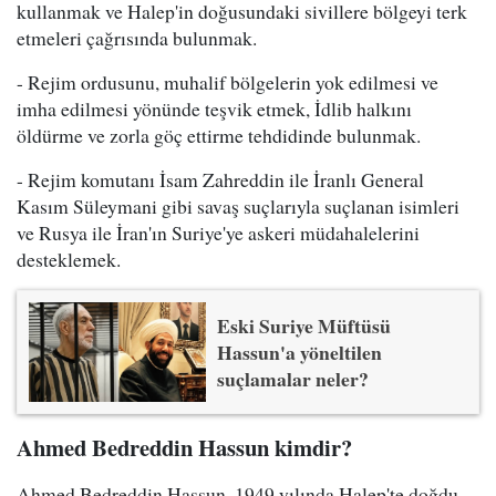
kullanmak ve Halep'in doğusundaki sivillere bölgeyi terk
etmeleri çağrısında bulunmak.
- Rejim ordusunu, muhalif bölgelerin yok edilmesi ve
imha edilmesi yönünde teşvik etmek, İdlib halkını
öldürme ve zorla göç ettirme tehdidinde bulunmak.
- Rejim komutanı İsam Zahreddin ile İranlı General
Kasım Süleymani gibi savaş suçlarıyla suçlanan isimleri
ve Rusya ile İran'ın Suriye'ye askeri müdahalelerini
desteklemek.
Eski Suriye Müftüsü
Hassun'a yöneltilen
suçlamalar neler?
Ahmed Bedreddin Hassun kimdir?
Ahmed Bedreddin Hassun, 1949 yılında Halep'te doğdu.