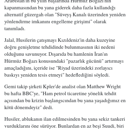
Arabistan'ın bu yılın başlarında Hürmüz Boğazı'nın
kapanmasından bu yana giderek daha fazla kullandığı
alternatif güzergah olan "Süveyş Kanalı üzerinden yeniden
yönlendirme imkanını engelleme girişimi" olarak
tanımladı.
Jalal, Husilerin çatışmayı Kızıldeniz'in daha kuzeyine
doğru genişletme tehdidinde bulunmasının iki nedeni
olduğunu savunuyor. Dışarıda bu hamlenin İran'ın
Hürmüz Boğazı konusundaki "pazarlık gücünü" artırmayı
amaçladığını, içeride ise "Riyad üzerindeki zorlayıcı
baskıyı yeniden tesis etmeyi" hedeflediğini söyledi.
Gemi takip şirketi Kpler'de analist olan Matthew Wright
bu hafta BBC'ye, "Ham petrol ticaretine yönelik tehdit
açısından bu krizin başlangıcından bu yana yaşadığımız en
kötü dönemdeyiz" dedi.
Husiler, ablukanın ilan edilmesinden bu yana sekiz tankeri
vurduklarını öne sürüyor. Bunlardan en az beşi Suudi, biri