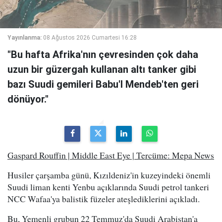
Yayınlanma:
08 Ağustos 2026 Cumartesi 16:28
"Bu hafta Afrika'nın çevresinden çok daha
uzun bir güzergah kullanan altı tanker gibi
bazı Suudi gemileri Babu'l Mendeb'ten geri
dönüyor."
Gaspard Rouffin | Middle East Eye | Tercüme: Mepa News
Husiler çarşamba günü, Kızıldeniz'in kuzeyindeki önemli
Suudi liman kenti Yenbu açıklarında Suudi petrol tankeri
NCC Wafaa'ya balistik füzeler ateşlediklerini açıkladı.
Bu, Yemenli grubun 22 Temmuz'da Suudi Arabistan'a