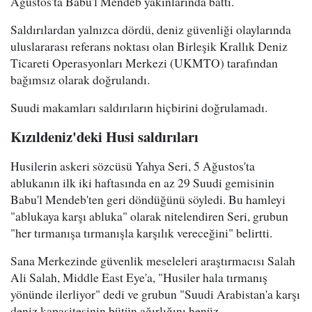
Ağustos'ta Babu'l Mendeb yakınlarında battı.
Saldırılardan yalnızca dördü, deniz güvenliği olaylarında
uluslararası referans noktası olan Birleşik Krallık Deniz
Ticareti Operasyonları Merkezi (UKMTO) tarafından
bağımsız olarak doğrulandı.
Suudi makamları saldırıların hiçbirini doğrulamadı.
Kızıldeniz'deki Husi saldırıları
Husilerin askeri sözcüsü Yahya Seri, 5 Ağustos'ta
ablukanın ilk iki haftasında en az 29 Suudi gemisinin
Babu'l Mendeb'ten geri döndüğünü söyledi. Bu hamleyi
"ablukaya karşı abluka" olarak nitelendiren Seri, grubun
"her tırmanışa tırmanışla karşılık vereceğini" belirtti.
Sana Merkezinde güvenlik meseleleri araştırmacısı Salah
Ali Salah, Middle East Eye'a, "Husiler hala tırmanış
yönünde ilerliyor" dedi ve grubun "Suudi Arabistan'a karşı
deniz kapasitesinin bütün ağırlığını henüz