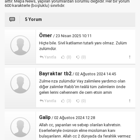
aittir. Mepa News, yapılan yorumlardan sorumlu değildir. Her bir yorum
600 karakterle (boşluklu) sınırlıdır.
5 Yorum
Ömer
/ 23 Nisan 2025 10:11
Hiçte bile. Sivil katliamın tutarlı yanı olmaz. Zulüm
zulümdür.
Yanıtla
(0)
(0)
Bayraktar tb2
/ 02 Ağustos 2024 14:45
Zulme rıza zulümdür Vay zalimlere yardımcı olan
diğer zalimler Rabb'im teâlâ tüm zalimlerin önde
gelen lerini cehennem de cem etsin amin
Yanıtla
(3)
(0)
Galip
/ 02 Ağustos 2024 12:28
Allah cc, yapanları ve sebep olanları kahretsin.
Eserlerleriyle övünsün eline müslüman kanı
bulaşanların. Allah cc 2 dünyada da ferahlık vermez