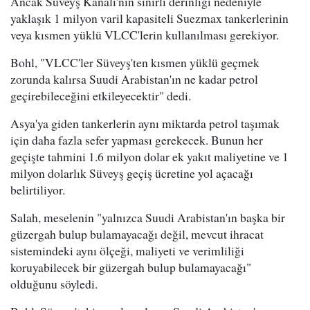
Ancak Süveyş Kanalı'nın sınırlı derinliği nedeniyle
yaklaşık 1 milyon varil kapasiteli Suezmax tankerlerinin
veya kısmen yüklü VLCC'lerin kullanılması gerekiyor.
Bohl, "VLCC'ler Süveyş'ten kısmen yüklü geçmek
zorunda kalırsa Suudi Arabistan'ın ne kadar petrol
geçirebileceğini etkileyecektir" dedi.
Asya'ya giden tankerlerin aynı miktarda petrol taşımak
için daha fazla sefer yapması gerekecek. Bunun her
geçişte tahmini 1.6 milyon dolar ek yakıt maliyetine ve 1
milyon dolarlık Süveyş geçiş ücretine yol açacağı
belirtiliyor.
Salah, meselenin "yalnızca Suudi Arabistan'ın başka bir
güzergah bulup bulamayacağı değil, mevcut ihracat
sistemindeki aynı ölçeği, maliyeti ve verimliliği
koruyabilecek bir güzergah bulup bulamayacağı"
olduğunu söyledi.