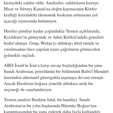
kuzeydeki saldırı oldu. Analistler, saldırıların kuzeye,
Mısır ve Süveyş Kanalı'na doğru kaymasının Körfez
krallığı üzerindeki ekonomik baskının artmasına yol
açacağı uyarısında bulunuyor.
Husiler şimdiye kadar çoğunlukla Yemen açıklarında,
Kızıldeniz'in güneyinde ve Aden Körfezi'ndeki gemileri
hedef almıştı. Grup, Wafaa'yı ablukayı ihlal etmek ve
vurulmadan önce yapılan uyarı çağrılarını görmezden
gelmekle suçladı.
ABD-İsrail'in İran'a karşı savaşı başladığından bu yana
Suudi Arabistan, petrolünün bir bölümünü Babu'l Mendeb
üzerinden alternatif güzergahla taşımaya devam etmişti.
Ancak Husilerin boğaza yönelik ablukası artık bu
seçeneği de sınırlandırıyor.
Yemen analisti Ibrahim Jalal, bu hamleyi, Suudi
Arabistan'ın bu yılın başlarında Hürmüz Boğazı'nın
kapanmasından bu yana giderek daha fazla kullandığı