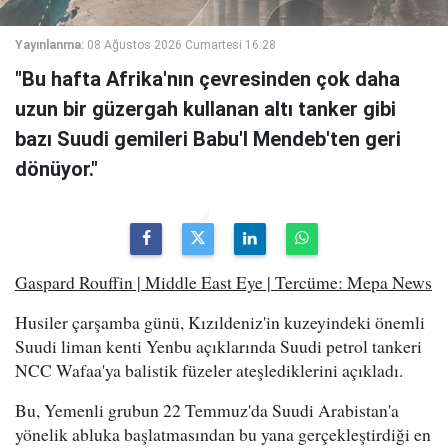
Yayınlanma:
08 Ağustos 2026 Cumartesi 16:28
"Bu hafta Afrika'nın çevresinden çok daha
uzun bir güzergah kullanan altı tanker gibi
bazı Suudi gemileri Babu'l Mendeb'ten geri
dönüyor."
Gaspard Rouffin | Middle East Eye | Tercüme: Mepa News
Husiler çarşamba günü, Kızıldeniz'in kuzeyindeki önemli
Suudi liman kenti Yenbu açıklarında Suudi petrol tankeri
NCC Wafaa'ya balistik füzeler ateşlediklerini açıkladı.
Bu, Yemenli grubun 22 Temmuz'da Suudi Arabistan'a
yönelik abluka başlatmasından bu yana gerçekleştirdiği en