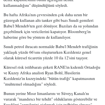
kullanmadığını" düşündüğünü söyledi.
Bu hafta Afrika'nın çevresinden çok daha uzun bir
güzergah kullanan altı tanker gibi bazı Suudi gemileri
Babu'l Mendeb'ten geri dönüyor. Bazıları da su yolundan
geçebilmek için vericilerini kapatıyor. Bloomberg'in
haberine göre bu yöntem de kullanılıyor.
Suudi petrol ihracatı normalde Babu'l Mendeb trafiğinin
yaklaşık yüzde 66'sını oluştururken Kızıldeniz genel
olarak küresel ticaretin yüzde 10 ila 12'sini taşıyor.
Küresel risk istihbaratı şirketi RANE'in kıdemli Ortadoğu
ve Kuzey Afrika analisti Ryan Bohl, Husilerin
Kızıldeniz'in kuzeyindeki "bütün trafiği" kapatmasının
"muhtemel olmadığını" söyledi.
Bunun yerine Mısır limanlarını ve Süveyş Kanalı'nı
vurarak "inandırıcı bir tehdit" olduklarını gösterebilir ve
Suudileri "gemilerini gizlemek için tedbirler almaya"