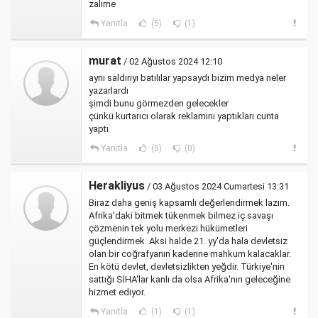
zalime
Yanıtla
(5)
(1)
murat
/ 02 Ağustos 2024 12:10
aynı saldırıyı batılılar yapsaydı bizim medya neler
yazarlardı
şimdi bunu görmezden gelecekler
çünkü kurtarıcı olarak reklamını yaptıkları cunta
yaptı
Yanıtla
(5)
(0)
Herakliyus
/ 03 Ağustos 2024 Cumartesi 13:31
Biraz daha geniş kapsamlı değerlendirmek lazım.
Afrika'daki bitmek tükenmek bilmez iç savaşı
çözmenin tek yolu merkezi hükümetleri
güçlendirmek. Aksi halde 21. yy'da hala devletsiz
olan bir coğrafyanın kaderine mahkum kalacaklar.
En kötü devlet, devletsizlikten yeğdir. Türkiye'nin
sattığı SİHA'lar kanlı da olsa Afrika'nın geleceğine
hizmet ediyor.
Yanıtla
(1)
(1)