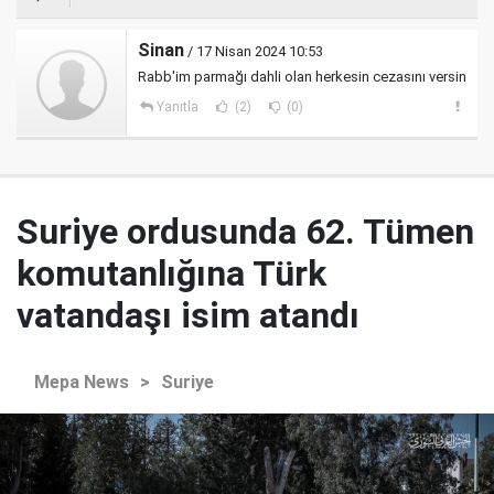
Sinan
/ 17 Nisan 2024 10:53
Rabb'im parmağı dahli olan herkesin cezasını versin
Yanıtla
(2)
(0)
Suriye ordusunda 62. Tümen
komutanlığına Türk
vatandaşı isim atandı
Mepa News
>
Suriye