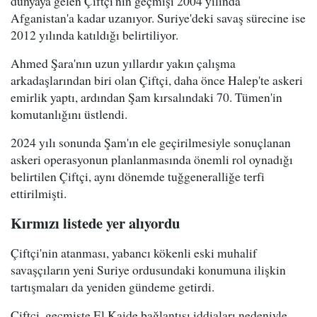
dünyaya gelen Çiftçi'nin geçmişi 2004 yılında
Afganistan'a kadar uzanıyor. Suriye'deki savaş sürecine ise
2012 yılında katıldığı belirtiliyor.
Ahmed Şara'nın uzun yıllardır yakın çalışma
arkadaşlarından biri olan Çiftçi, daha önce Halep'te askeri
emirlik yaptı, ardından Şam kırsalındaki 70. Tümen'in
komutanlığını üstlendi.
2024 yılı sonunda Şam'ın ele geçirilmesiyle sonuçlanan
askeri operasyonun planlanmasında önemli rol oynadığı
belirtilen Çiftçi, aynı dönemde tuğgeneralliğe terfi
ettirilmişti.
Kırmızı listede yer alıyordu
Çiftçi'nin atanması, yabancı kökenli eski muhalif
savaşçıların yeni Suriye ordusundaki konumuna ilişkin
tartışmaları da yeniden gündeme getirdi.
Çiftçi, geçmişte El Kaide bağlantısı iddiaları nedeniyle