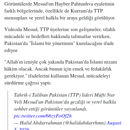
Görüntülerde Mesud'un Hayber Pahtunhva eyaletinin
farklı bölgelerinde, özellikle de Kurram'da TTP
mensupları ve yerel halkla bir araya geldiği görülüyor.
Videoda Mesud, TTP üyelerine son gelişmeler, silahlı
mücadele ve hedefleri hakkında talimatlar verirken,
Pakistan'da "İslami bir yönetimin" kurulacağını ifade
ediyor.
"Allah'ın izniyle çok yakında Pakistan'da İslami nizam
hâkim olacak. Ancak bunun için emek ve fedakârlık
gerekiyor." ifadelerini kullanan Mesud, mücadeleyi
sürdürme çağrısı yaptı.
Tahrik-i Taliban Pakistan (TTP) lideri Müfti Nur
Veli Mesud'un Pakistan'da gezdiği ve yerel halkla
sohbet ettiği görüntüler yayınlandı.
pic.twitter.com/66zyFoOf2h
— Halid Abdurrahman (@halidabdurrhmn)
August
5, 2026