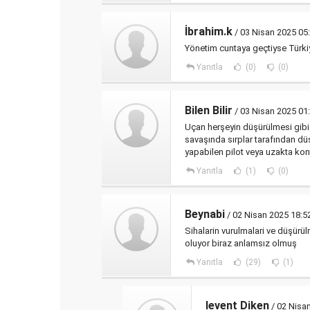
İbrahim.k
/ 03 Nisan 2025 05
Yönetim cuntaya geçtiyse Türki
Yanıtla
(0)
(0)
Bilen Bilir
/ 03 Nisan 2025 01
Uçan herşeyin düşürülmesi gibi
savaşında sırplar tarafından d
yapabilen pilot veya uzakta kont
Yanıtla
(1)
(0)
Beynabi
/ 02 Nisan 2025 18:5
Sihalarin vurulmalari ve düşürül
oluyor biraz anlamsız olmuş
Yanıtla
(29)
(1)
levent Diken
/ 02 Nisa