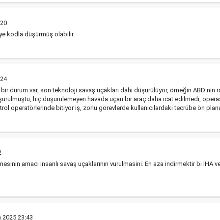
:20
ye kodla düşürmüş olabilir.
:24
 bir durum var, son teknoloji savaş uçakları dahi düşürülüyor, örneğin ABD n
üşürülmüştü, hiç düşürülemeyen havada uçan bir araç daha icat edilmedi, oper
rol operatörlerinde bitiyor iş, zorlu görevlerde kullanıcılardaki tecrübe ön plana
2
mesinin amacı insanlı savaş uçaklarının vurulmasini. En aza indirmektir bı İHA v
n 2025 23:43