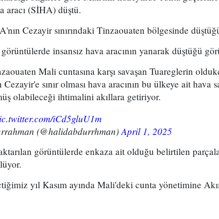
ava aracı (SİHA) düştü.
'nın Cezayir sınırındaki Tinzaouaten bölgesinde düştüğü
 görüntülerde insansız hava aracının yanarak düştüğü gör
nzaouaten Mali cuntasına karşı savaşan Tuareglerin olduk
Cezayir'e sınır olması hava aracının bu ülkeye ait hava 
ş olabileceği ihtimalini akıllara getiriyor.
ic.twitter.com/iCd5gluU1m
urrahman (@halidabdurrhman)
April 1, 2025
ktarılan görüntülerde enkaza ait olduğu belirtilen parça
lüyor.
çtiğimiz yıl Kasım ayında Mali'deki cunta yönetimine Akı