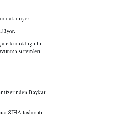
nü aktarıyor.
ülüyor.
ça etkin olduğu bir
savunma sistemleri
lar üzerinden Baykar
ncı SİHA teslimatı