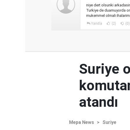
niye dert olsunki arkadas
Turkiye de duamuyorda orad
mukemmel olmali ihalarim
Yanıtla
(2)
(0)
Suriye 
komutan
atandı
Mepa News
>
Suriye