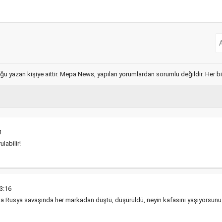
ğu yazan kişiye aittir. Mepa News, yapılan yorumlardan sorumlu değildir. Her bir 
1
ulabilir!
3:16
yna Rusya savaşında her markadan düştü, düşürüldü, neyin kafasını yaşıyorsun