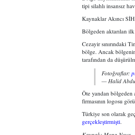
tipi silahlı insansız h
Kaynaklar Akıncı SİHA
Bölgeden aktarılan ilk
Cezayir sınırındaki Ti
bölge. Ancak bölgenin 
tarafından da düşürülmü
Fotoğraflar:
p
— Halid Abd
Öte yandan bölgeden a
firmasının logosu görü
Türkiye son olarak ge
gerçekleştirmişti
.
Kaynak: Mepa News