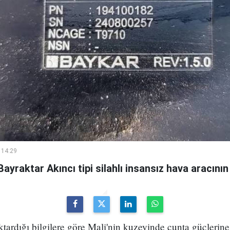
 14:29
ayraktar Akıncı tipi silahlı insansız hava aracının 
tardığı bilgilere göre Mali'nin kuzeyinde cunta güçlerine