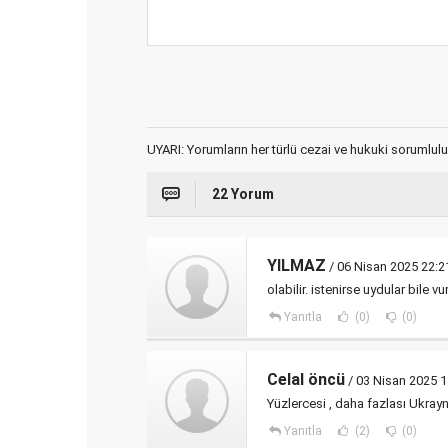
UYARI: Yorumların her türlü cezai ve hukuki sorumlulu
22 Yorum
YILMAZ
/ 06 Nisan 2025 22:2
olabilir. istenirse uydular bile vur
Yanıtla
(0)
(0)
Celal öncü
/ 03 Nisan 2025 1
Yüzlercesi , daha fazlası Ukra
Yanıtla
(2)
(0)