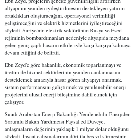
Ebu Zeyd, projelerin şebeke güvenilirliğini artırırken
altyapının yeniden iyileştirilmesini destekleyen yatırım
ortaklıkları oluşturacağını, operasyonel verimliliği
geliştireceğini ve elektrik hizmetlerini iyileştireceğini
söyledi. Suriye'nin elektrik sektörünün Rusya ve Esed
rejiminin bombardımanları nedeniyle altyapıda meydana
gelen geniş çaplı hasarın etkileriyle karşı karşıya kalmaya
devam ettiğini de belirtti.
Ebu Zeyd'e göre bakanlık, ekonomik toparlanmayı ve
üretim ile hizmet sektörlerinin yeniden canlanmasını
desteklemek amacıyla hasar gören altyapıyı onarmak,
sistem performansını geliştirmek ve yenilenebilir enerji
projelerini ulusal enerji bileşimine dahil etmek için
çalışıyor.
Suudi Arabistan Enerji Bakanlığı Yenilenebilir Enerjiden
Sorumlu Bakan Yardımcısı Faysal ed Duveyc,
anlaşmaların değerinin yaklaşık 1 milyar dolar olduğunu
söyledi. İnşaat çalışmalarının dört ila beş yıl sürmesinin