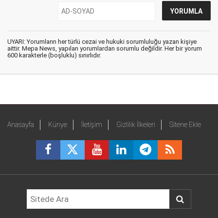
UYARI: Yorumların her türlü cezai ve hukuki sorumluluğu yazan kişiye
aittir. Mepa News, yapılan yorumlardan sorumlu değildir. Her bir yorum
600 karakterle (boşluklu) sınırlıdır.
Anasayfa
Künye
İletişim
Gizlilik İlkeleri
Sitene Ekle