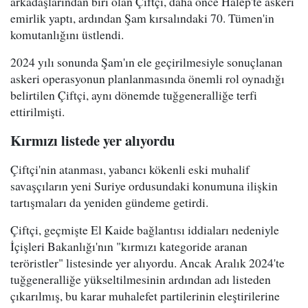
arkadaşlarından biri olan Çiftçi, daha önce Halep'te askeri
emirlik yaptı, ardından Şam kırsalındaki 70. Tümen'in
komutanlığını üstlendi.
2024 yılı sonunda Şam'ın ele geçirilmesiyle sonuçlanan
askeri operasyonun planlanmasında önemli rol oynadığı
belirtilen Çiftçi, aynı dönemde tuğgeneralliğe terfi
ettirilmişti.
Kırmızı listede yer alıyordu
Çiftçi'nin atanması, yabancı kökenli eski muhalif
savaşçıların yeni Suriye ordusundaki konumuna ilişkin
tartışmaları da yeniden gündeme getirdi.
Çiftçi, geçmişte El Kaide bağlantısı iddiaları nedeniyle
İçişleri Bakanlığı'nın "kırmızı kategoride aranan
teröristler" listesinde yer alıyordu. Ancak Aralık 2024'te
tuğgeneralliğe yükseltilmesinin ardından adı listeden
çıkarılmış, bu karar muhalefet partilerinin eleştirilerine