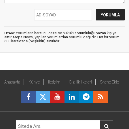
UYARI: Yorumların her türlü cezai ve hukuki sorumluluğu yazan kişiye
aittir. Mepa News, yapılan yorumlardan sorumlu değildir. Her bir yorum
600 karakterle (boşluklu) sınırlıdır.
Anasayfa
Künye
İletişim
Gizlilik İlkeleri
Sitene Ekle