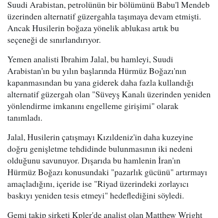
Suudi Arabistan, petrolünün bir bölümünü Babu'l Mendeb
üzerinden alternatif güzergahla taşımaya devam etmişti.
Ancak Husilerin boğaza yönelik ablukası artık bu
seçeneği de sınırlandırıyor.
Yemen analisti Ibrahim Jalal, bu hamleyi, Suudi
Arabistan'ın bu yılın başlarında Hürmüz Boğazı'nın
kapanmasından bu yana giderek daha fazla kullandığı
alternatif güzergah olan "Süveyş Kanalı üzerinden yeniden
yönlendirme imkanını engelleme girişimi" olarak
tanımladı.
Jalal, Husilerin çatışmayı Kızıldeniz'in daha kuzeyine
doğru genişletme tehdidinde bulunmasının iki nedeni
olduğunu savunuyor. Dışarıda bu hamlenin İran'ın
Hürmüz Boğazı konusundaki "pazarlık gücünü" artırmayı
amaçladığını, içeride ise "Riyad üzerindeki zorlayıcı
baskıyı yeniden tesis etmeyi" hedeflediğini söyledi.
Gemi takip şirketi Kpler'de analist olan Matthew Wright