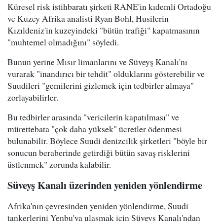
Küresel risk istihbaratı şirketi RANE'in kıdemli Ortadoğu
ve Kuzey Afrika analisti Ryan Bohl, Husilerin
Kızıldeniz'in kuzeyindeki "bütün trafiği" kapatmasının
"muhtemel olmadığını" söyledi.
Bunun yerine Mısır limanlarını ve Süveyş Kanalı'nı
vurarak "inandırıcı bir tehdit" olduklarını gösterebilir ve
Suudileri "gemilerini gizlemek için tedbirler almaya"
zorlayabilirler.
Bu tedbirler arasında "vericilerin kapatılması" ve
mürettebata "çok daha yüksek" ücretler ödenmesi
bulunabilir. Böylece Suudi denizcilik şirketleri "böyle bir
sonucun beraberinde getirdiği bütün savaş risklerini
üstlenmek" zorunda kalabilir.
Süveyş Kanalı üzerinden yeniden yönlendirme
Afrika'nın çevresinden yeniden yönlendirme, Suudi
tankerlerini Yenbu'ya ulaşmak için Süveyş Kanalı'ndan