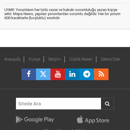
UYARI: Yorumların her türlü cezai ve hukuki sorumluluğu yazan kişiye
aittir. Mepa News, yapılan yorumlardan sorumlu değildir. Her bir yorum
600 karakterle (boşluklu) sınırlıdır.
Anasayfa
Künye
İletişim
Gizlilik İlkeleri
Sitene Ekle