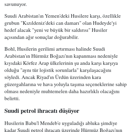
savunuyor.
Suudi Arabistan'ın Yemen'deki Husilere karşı, özellikle
grubun "Kızıldeniz'deki can damarı" olan Hudeyde'yi
hedef alacak "yeni ve büyük bir saldırısı" Husiler
açısından ağır sonuçlar doğurabilir.
Bohl, Husilerin gerilimi artırması halinde Suudi
Arabistan'ın Hürmüz Boğazı'nın kapanması nedeniyle
kıyıdaki Körfez Arap ülkelerinin şu anda karşı karşıya
olduğu "aynı tür lojistik sorunlarla" karşılaşacağını
söyledi. Ancak Riyad'ın Ürdün üzerinden kara
güzergahlarına ve hava yoluyla taşıma seçeneklerine sahip
olması nedeniyle muhtemelen daha hazırlıklı olacağını
belirtti.
Suudi petrol ihracatı düşüyor
Husilerin Babu'l Mendeb'e uyguladığı abluka şimdiye
kadar Suudi petrol ihracatı üzerinde Hürmüz Boğazı'nın