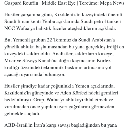
Gaspard Rouffin | Middle East Eye | Tercüme: Mepa News
Husiler çarşamba günü, Kızıldeniz'in kuzeyindeki önemli
Suudi liman kenti Yenbu açıklarında Suudi petrol tankeri
NCC Wafaa'ya balistik füzeler ateşlediklerini açıkladı.
Bu, Yemenli grubun 22 Temmuz'da Suudi Arabistan'a
yönelik abluka başlatmasından bu yana gerçekleştirdiği en
kuzeydeki saldırı oldu. Analistler, saldırıların kuzeye,
Mısır ve Süveyş Kanalı'na doğru kaymasının Körfez
krallığı üzerindeki ekonomik baskının artmasına yol
açacağı uyarısında bulunuyor.
Husiler şimdiye kadar çoğunlukla Yemen açıklarında,
Kızıldeniz'in güneyinde ve Aden Körfezi'ndeki gemileri
hedef almıştı. Grup, Wafaa'yı ablukayı ihlal etmek ve
vurulmadan önce yapılan uyarı çağrılarını görmezden
gelmekle suçladı.
ABD-İsrail'in İran'a karşı savaşı başladığından bu yana