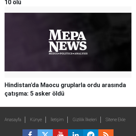
10 ölü
Hindistan'da Maocu gruplarla ordu arasında
çatışma: 5 asker öldü
Anasayfa
Künye
İletişim
Gizlilik İlkeleri
Sitene Ekle