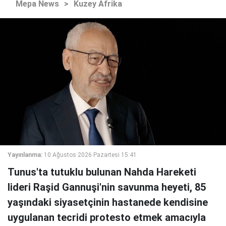
Mepa News
>
Kuzey Afrika
Yayınlanma:
10 Ağustos 2026 Pazartesi 15:41
Tunus'ta tutuklu bulunan Nahda Hareketi
lideri Raşid Gannuşi'nin savunma heyeti, 85
yaşındaki siyasetçinin hastanede kendisine
uygulanan tecridi protesto etmek amacıyla