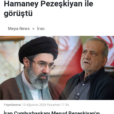
Hamaney Pezeşkiyan ile
görüştü
Mepa News
>
İran
Yayınlanma:
10 Ağustos 2026 Pazartesi 17:56
İran Cumhurbaşkanı Mesud Pezeşkiyan'ın,