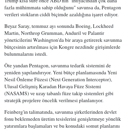
Trump kısa süre önce ABD'nin "ihtiyacından çok daha
fazla mühimmata sahip olduğunu" savunsa da, Pentagon
verileri stokların ciddi biçimde azaldığına işaret ediyor.
Beyaz Saray, temmuz ayı sonunda Boeing, Lockheed
Martin, Northrop Grumman, Anduril ve Palantir
yöneticilerini Washington'da bir araya getirerek savunma
bütçesinin artırılması için Kongre nezdinde girişimlerde
bulunmalarını istedi.
Öte yandan Pentagon, savunma tedarik sistemini de
yeniden yapılandırıyor. Yeni bütçe planlamasında Yeni
Nesil Önleme Füzesi (Next Generation Interceptor),
Ulusal Gelişmiş Karadan Havaya Füze Sistemi
(NASAMS) ve uzay tabanlı füze takip sistemleri gibi
stratejik projelere öncelik verilmesi planlanıyor.
Feinberg'in talimatında, savunma şirketlerinden devlet
fonu beklemeden üretim tesislerini genişletmeye yönelik
yatırımlara başlamaları ve bu konudaki somut planlarını