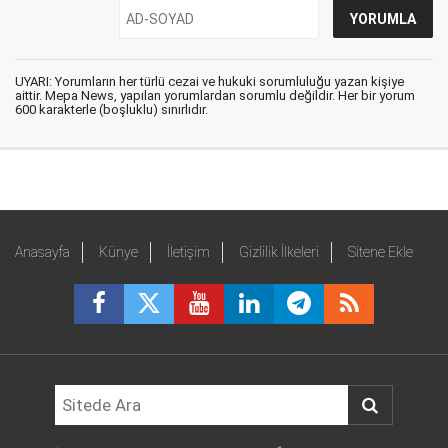
UYARI: Yorumların her türlü cezai ve hukuki sorumluluğu yazan kişiye
aittir. Mepa News, yapılan yorumlardan sorumlu değildir. Her bir yorum
600 karakterle (boşluklu) sınırlıdır.
Anasayfa
Künye
İletişim
Gizlilik İlkeleri
Sitene Ekle