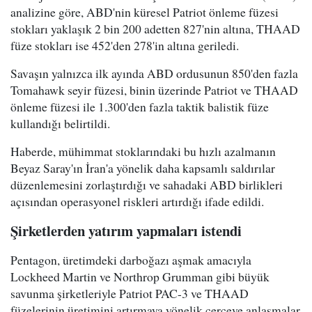
analizine göre, ABD'nin küresel Patriot önleme füzesi
stokları yaklaşık 2 bin 200 adetten 827'nin altına, THAAD
füze stokları ise 452'den 278'in altına geriledi.
Savaşın yalnızca ilk ayında ABD ordusunun 850'den fazla
Tomahawk seyir füzesi, binin üzerinde Patriot ve THAAD
önleme füzesi ile 1.300'den fazla taktik balistik füze
kullandığı belirtildi.
Haberde, mühimmat stoklarındaki bu hızlı azalmanın
Beyaz Saray'ın İran'a yönelik daha kapsamlı saldırılar
düzenlemesini zorlaştırdığı ve sahadaki ABD birlikleri
açısından operasyonel riskleri artırdığı ifade edildi.
Şirketlerden yatırım yapmaları istendi
Pentagon, üretimdeki darboğazı aşmak amacıyla
Lockheed Martin ve Northrop Grumman gibi büyük
savunma şirketleriyle Patriot PAC-3 ve THAAD
füzelerinin üretimini artırmaya yönelik çerçeve anlaşmalar