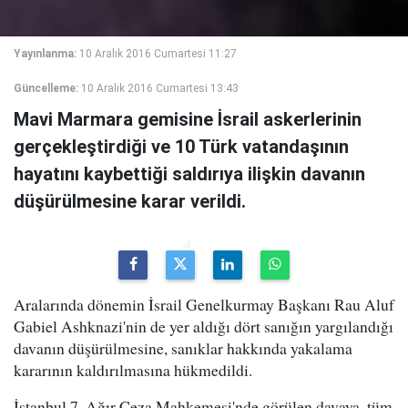
Yayınlanma:
10 Aralık 2016 Cumartesi 11:27
Güncelleme:
10 Aralık 2016 Cumartesi 13:43
Mavi Marmara gemisine İsrail askerlerinin
gerçekleştirdiği ve 10 Türk vatandaşının
hayatını kaybettiği saldırıya ilişkin davanın
düşürülmesine karar verildi.
Aralarında dönemin İsrail Genelkurmay Başkanı Rau Aluf
Gabiel Ashknazi'nin de yer aldığı dört sanığın yargılandığı
davanın düşürülmesine, sanıklar hakkında yakalama
kararının kaldırılmasına hükmedildi.
İstanbul 7. Ağır Ceza Mahkemesi'nde görülen davaya, tüm