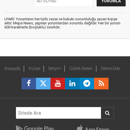
UYARI: Yorumların her türlü cezai ve hukuki sorumluluğu yazan kişiye
aittir. Mepa News, yapılan yorumlardan sorumlu değildir. Her bir yorum
600 karakterle (boşluklu) sınırlıdır.
Anasayfa
Künye
İletişim
Gizlilik İlkeleri
Sitene Ekle