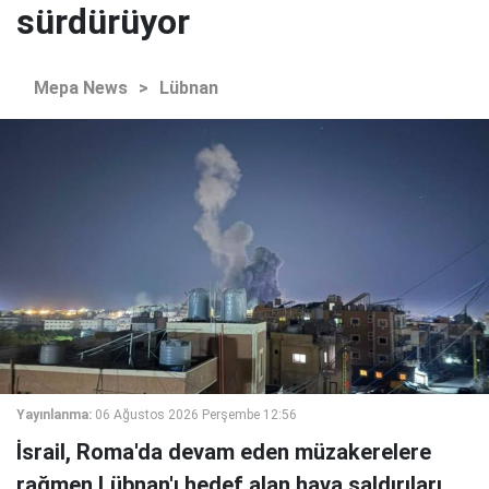
sürdürüyor
Mepa News
>
Lübnan
Yayınlanma:
06 Ağustos 2026 Perşembe 12:56
İsrail, Roma'da devam eden müzakerelere
rağmen Lübnan'ı hedef alan hava saldırıları