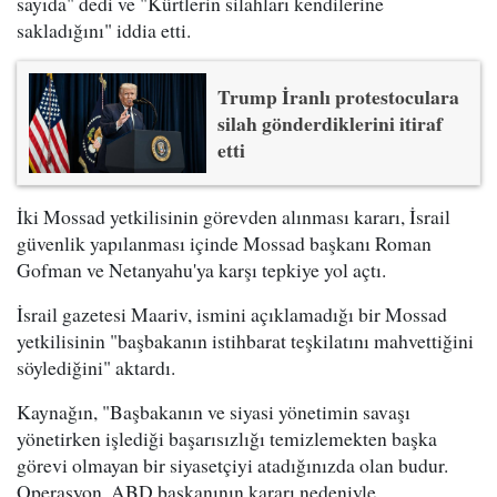
sayıda" dedi ve "Kürtlerin silahları kendilerine
sakladığını" iddia etti.
Trump İranlı protestoculara
silah gönderdiklerini itiraf
etti
İki Mossad yetkilisinin görevden alınması kararı, İsrail
güvenlik yapılanması içinde Mossad başkanı Roman
Gofman ve Netanyahu'ya karşı tepkiye yol açtı.
İsrail gazetesi Maariv, ismini açıklamadığı bir Mossad
yetkilisinin "başbakanın istihbarat teşkilatını mahvettiğini
söylediğini" aktardı.
Kaynağın, "Başbakanın ve siyasi yönetimin savaşı
yönetirken işlediği başarısızlığı temizlemekten başka
görevi olmayan bir siyasetçiyi atadığınızda olan budur.
Operasyon, ABD başkanının kararı nedeniyle