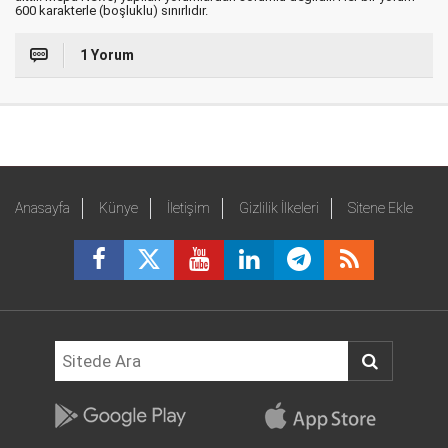
600 karakterle (boşluklu) sınırlıdır.
1 Yorum
Anasayfa
Künye
İletişim
Gizlilik İlkeleri
Sitene Ekle