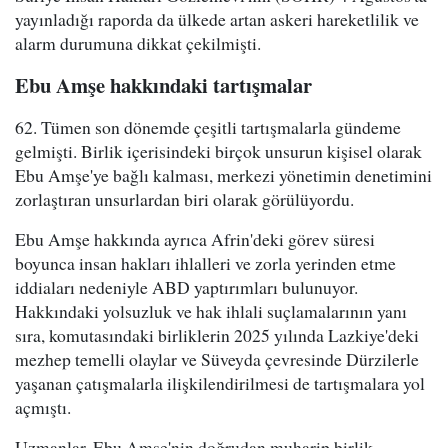
yayınladığı raporda da ülkede artan askeri hareketlilik ve
alarm durumuna dikkat çekilmişti.
Ebu Amşe hakkındaki tartışmalar
62. Tümen son dönemde çeşitli tartışmalarla gündeme
gelmişti. Birlik içerisindeki birçok unsurun kişisel olarak
Ebu Amşe'ye bağlı kalması, merkezi yönetimin denetimini
zorlaştıran unsurlardan biri olarak görülüyordu.
Ebu Amşe hakkında ayrıca Afrin'deki görev süresi
boyunca insan hakları ihlalleri ve zorla yerinden etme
iddiaları nedeniyle ABD yaptırımları bulunuyor.
Hakkındaki yolsuzluk ve hak ihlali suçlamalarının yanı
sıra, komutasındaki birliklerin 2025 yılında Lazkiye'deki
mezhep temelli olaylar ve Süveyda çevresinde Dürzilerle
yaşanan çatışmalarla ilişkilendirilmesi de tartışmalara yol
açmıştı.
Uzmanlar, Ebu Amşe'nin doğrudan muharip birlik