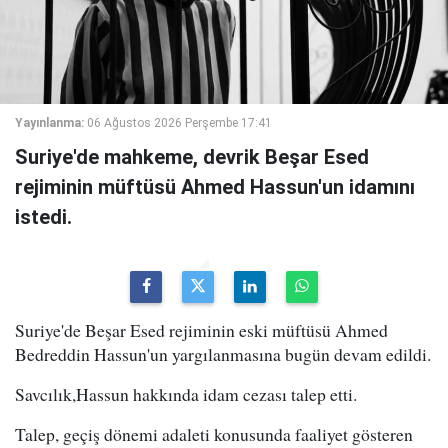
Yayınlanma:
06 Ağustos 2026 Perşembe 17:41
Suriye'de mahkeme, devrik Beşar Esed
rejiminin müftüsü Ahmed Hassun'un idamını
istedi.
Suriye'de Beşar Esed rejiminin eski müftüsü Ahmed
Bedreddin Hassun'un yargılanmasına bugün devam edildi.
Savcılık,Hassun hakkında idam cezası talep etti.
Talep, geçiş dönemi adaleti konusunda faaliyet gösteren