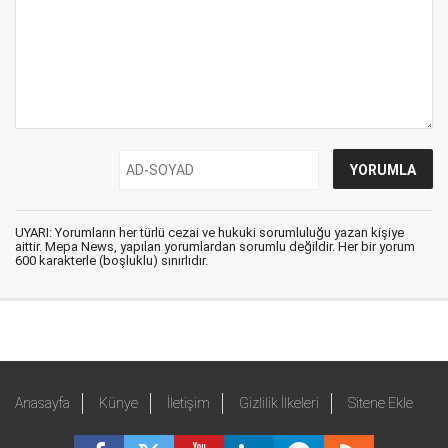
UYARI: Yorumların her türlü cezai ve hukuki sorumluluğu yazan kişiye
aittir. Mepa News, yapılan yorumlardan sorumlu değildir. Her bir yorum
600 karakterle (boşluklu) sınırlıdır.
Anasayfa
Künye
İletişim
Gizlilik İlkeleri
Sitene Ekle