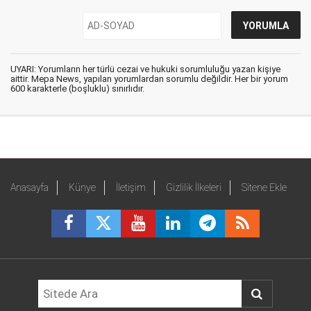
UYARI: Yorumların her türlü cezai ve hukuki sorumluluğu yazan kişiye
aittir. Mepa News, yapılan yorumlardan sorumlu değildir. Her bir yorum
600 karakterle (boşluklu) sınırlıdır.
Anasayfa
Künye
İletişim
Gizlilik İlkeleri
Sitene Ekle