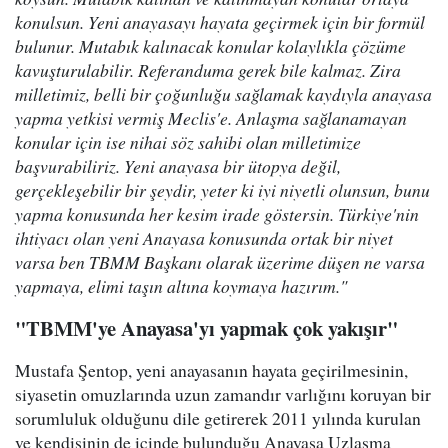
konulsun. Yeni anayasayı hayata geçirmek için bir formül
bulunur. Mutabık kalınacak konular kolaylıkla çözüme
kavuşturulabilir. Referanduma gerek bile kalmaz. Zira
milletimiz, belli bir çoğunluğu sağlamak kaydıyla anayasa
yapma yetkisi vermiş Meclis'e. Anlaşma sağlanamayan
konular için ise nihai söz sahibi olan milletimize
başvurabiliriz. Yeni anayasa bir ütopya değil,
gerçekleşebilir bir şeydir, yeter ki iyi niyetli olunsun, bunu
yapma konusunda her kesim irade göstersin. Türkiye'nin
ihtiyacı olan yeni Anayasa konusunda ortak bir niyet
varsa ben TBMM Başkanı olarak üzerime düşen ne varsa
yapmaya, elimi taşın altına koymaya hazırım."
"TBMM'ye Anayasa'yı yapmak çok yakışır"
Mustafa Şentop, yeni anayasanın hayata geçirilmesinin,
siyasetin omuzlarında uzun zamandır varlığını koruyan bir
sorumluluk olduğunu dile getirerek 2011 yılında kurulan
ve kendisinin de içinde bulunduğu Anayasa Uzlaşma