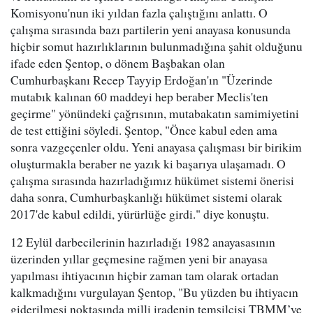
Komisyonu'nun iki yıldan fazla çalıştığını anlattı. O
çalışma sırasında bazı partilerin yeni anayasa konusunda
hiçbir somut hazırlıklarının bulunmadığına şahit olduğunu
ifade eden Şentop, o dönem Başbakan olan
Cumhurbaşkanı Recep Tayyip Erdoğan'ın "Üzerinde
mutabık kalınan 60 maddeyi hep beraber Meclis'ten
geçirme" yönündeki çağrısının, mutabakatın samimiyetini
de test ettiğini söyledi. Şentop, "Önce kabul eden ama
sonra vazgeçenler oldu. Yeni anayasa çalışması bir birikim
oluşturmakla beraber ne yazık ki başarıya ulaşamadı. O
çalışma sırasında hazırladığımız hükümet sistemi önerisi
daha sonra, Cumhurbaşkanlığı hükümet sistemi olarak
2017'de kabul edildi, yürürlüğe girdi." diye konuştu.
12 Eylül darbecilerinin hazırladığı 1982 anayasasının
üzerinden yıllar geçmesine rağmen yeni bir anayasa
yapılması ihtiyacının hiçbir zaman tam olarak ortadan
kalkmadığını vurgulayan Şentop, "Bu yüzden bu ihtiyacın
giderilmesi noktasında milli iradenin temsilcisi TBMM’ye