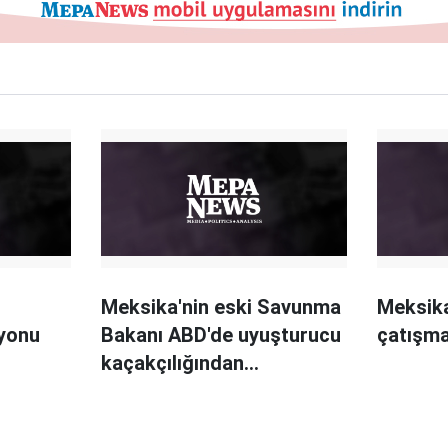
Meksika'nin eski Savunma
Meksika
yonu
Bakanı ABD'de uyuşturucu
çatışma
kaçakçılığından
yargılanıyor