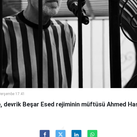
Perşembe 17:41
 devrik Beşar Esed rejiminin müftüsü Ahmed Has