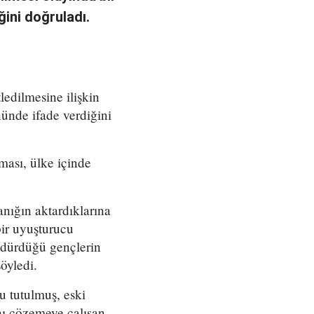
ini doğruladı.
edilmesine ilişkin
ünde ifade verdiğini
ası, ülke içinde
anığın aktardıklarına
bir uyuşturucu
öldürdüğü gençlerin
söyledi.
u tutulmuş, eski
nı çözemeye çalışan