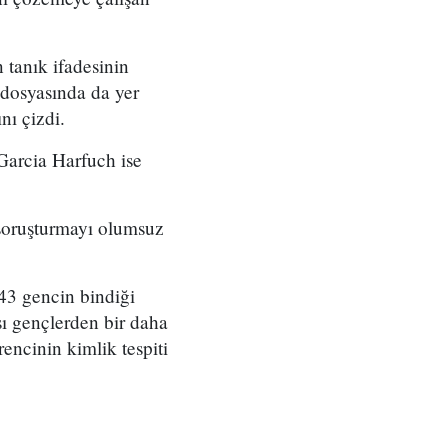
 tanık ifadesinin
 dosyasında da yer
nı çizdi.
Garcia Harfuch ise
n soruşturmayı olumsuz
 43 gencin bindiği
ası gençlerden bir daha
encinin kimlik tespiti