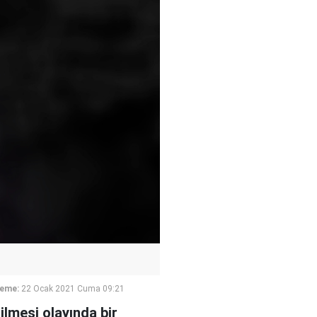
leme:
22 Ocak 2021 Cuma 09:21
lmesi olayında bir