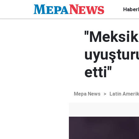
Haber
"Meksik
uyuştur
etti"
Mepa News
>
Latin Ameri