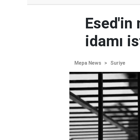
Esed'in
idamı is
Mepa News
>
Suriye