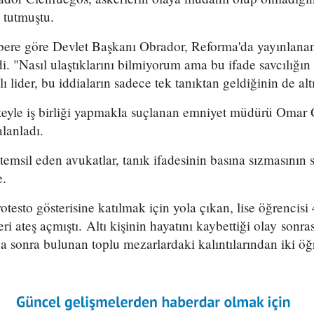
 tutmuştu.
abere göre Devlet Başkanı Obrador, Reforma'da yayınlanan
. "Nasıl ulaştıklarını bilmiyorum ama bu ifade savcılığın
ı lider, bu iddiaların sadece tek tanıktan geldiğinin de altı
eteyle iş birliği yapmakla suçlanan emniyet müdürü Omar 
alanladı.
i temsil eden avukatlar, tanık ifadesinin basına sızmasını
e.
otesto gösterisine katılmak için yola çıkan, lise öğrencisi
i ateş açmıştı. Altı kişinin hayatını kaybettiği olay sonr
 sonra bulunan toplu mezarlardaki kalıntılarından iki öğr