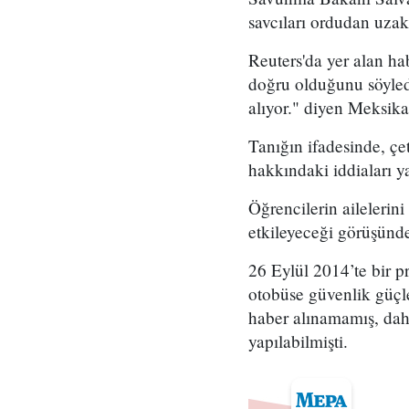
savcıları ordudan uzak
Reuters'da yer alan h
doğru olduğunu söyledi
alıyor." diyen Meksikal
Tanığın ifadesinde, ç
hakkındaki iddiaları y
Öğrencilerin ailelerin
etkileyeceği görüşünd
26 Eylül 2014’te bir pr
otobüse güvenlik güçler
haber alınamamış, daha
yapılabilmişti.