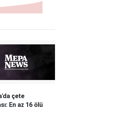
'da çete
sı: En az 16 ölü