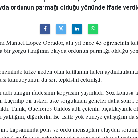
ayda ordunun parmağı olduğu yönünde ifade verdiğ
ı Manuel Lopez Obrador, altı yıl önce 43 öğrencinin katl
 bir görgü tanığının olayda ordunun parmağı olduğu yön
neminde krize neden olan katliamın halen aydınlatılamam
ası kamuoyunun da sert tepkisini çekmişti.
 adlı tanığın ifadesinin kopyasını yayınladı. Söz konusu t
an kaçırılıp bir askeri üste sorgulanan gençler daha sonra 
akıldı. Tanık, Guerreros Unidos adlı çetenin bıçaklayarak 
 yaktığını, diğerlerini ise asitle yok etmeye çalıştığını da 
turma kapsamında polis ve ordu mensupları olaydan soruml
or Cienfuegos, askerlerin olaya müdahil olup olmadığı