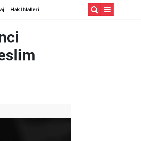
aj
Hak İhlalleri
nci
teslim