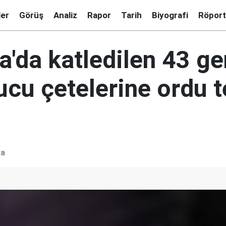
ler
Görüş
Analiz
Rapor
Tarih
Biyografi
Röport
a'da katledilen 43 ge
ucu çetelerine ordu 
ka