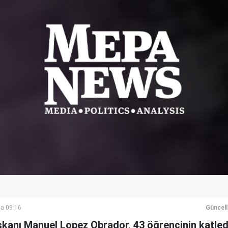
a 09:16
Güncel
kanı Manuel Lopez Obrador, 43 öğrencinin katledi