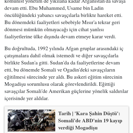
komünist yönetim de yıkılana kadar Afganistan'da savaşa
devam etti. Ebu Muhammed, Usame bin Ladin
öncülüğündeki yabancı savaşçılarla birlikte hareket etti.
Bu dönemdeki faaliyetleri sebebiyle Mısır'a tekrar geri
dönmesi mümkün olmayacağı için cihat yanlısı
faaliyetlerine ülke dışında devam etmeye karar verdi.
Bu doğrultuda, 1992 yılında Afgan gruplar arasındaki iç
çatışmalara dahil olmak istemedi ve diğer savaşçılarla
birlikte Sudan'a gitti. Sudan'da da faaliyetlerine devam
etti, bu dönemde Somali ve Ogadin'deki savaşçıların
eğitilmesi sürecinde yer aldı. Bu askeri eğitim sürecinin
Mogadişu sorumlusu olarak görevlendirildi. Eğittiği
savaşçılar Somali'de Amerikan güçlerine yönelik saldırılar
içerisinde yer aldılar.
Tarih | 'Kara Şahin Düştü':
Somali'de ABD'nin 19 kayıp
verdiği Mogadişu