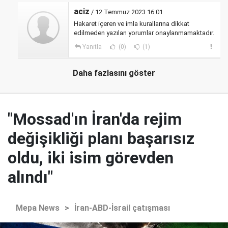
aciz
/ 12 Temmuz 2023 16:01
Hakaret içeren ve imla kurallarına dikkat
edilmeden yazılan yorumlar onaylanmamaktadır.
Yanıtla
(0)
(1)
Daha fazlasını göster
"Mossad'ın İran'da rejim
değişikliği planı başarısız
oldu, iki isim görevden
alındı"
Mepa News
>
İran-ABD-İsrail çatışması