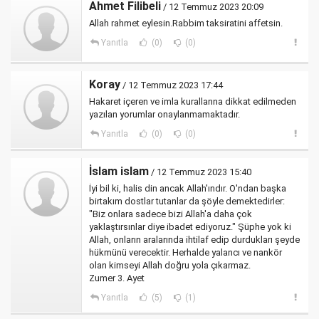
Ahmet Filibeli
/ 12 Temmuz 2023 20:09
Allah rahmet eylesin.Rabbim taksiratini affetsin.
Yanıtla
(0)
(0)
Koray
/ 12 Temmuz 2023 17:44
Hakaret içeren ve imla kurallarına dikkat edilmeden
yazılan yorumlar onaylanmamaktadır.
Yanıtla
(0)
(0)
İslam islam
/ 12 Temmuz 2023 15:40
İyi bil ki, halis din ancak Allah'ındır. O'ndan başka
birtakım dostlar tutanlar da şöyle demektedirler:
"Biz onlara sadece bizi Allah'a daha çok
yaklaştırsınlar diye ibadet ediyoruz." Şüphe yok ki
Allah, onların aralarında ihtilaf edip durdukları şeyde
hükmünü verecektir. Herhalde yalancı ve nankör
olan kimseyi Allah doğru yola çıkarmaz.
Zumer 3. Ayet
Yanıtla
(5)
(1)