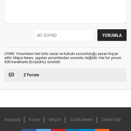
UYARI: Yorumların her türlü cezai ve hukuki sorumluluğu yazan kişiye
aittir. Mepa News, yapılan yorumlardan sorumlu değildir. Her bir yorum
600 karakterle (boşluklu) sınırlıdır.
2 Yorum
Anasayfa
Künye
İletişim
Gizlilik İlkeleri
Sitene Ekle