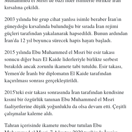
Muhammed el Mısri de bazı lider isimlerle birlikte İran
kırsalına çekildi.
2003 yılında bir grup cihat yanlısı isimle beraber İran'ın
güneydoğu kırsalında bulunduğu bir sırada İran rejimi
güçleri tarafından yakalanarak hapsedildi. Bunun ardından
İran'da 12 yıl boyunca sürecek hapis hayatı başladı.
2015 yılında Ebu Muhammed el Mısri bir esir takası
sonucu diğer bazı El Kaide liderleriyle birlikte serbest
bırakıldı ancak zorunlu ikamete tabi tutuldu. Esir takası,
Yemen'de İranlı bir diplomatın El Kaide tarafından
kaçırılması sonrası gerçekleştirildi.
2015'teki esir takası sonrasında İran tarafından kendisine
kısmi bir özgürlük tanınan Ebu Muhammed el Mısri
faaliyetlerine düşük yoğunluklu da olsa devam etti. Çeşitli
çalışmalar kaleme aldı.
Tahran içerisinde ikamete mecbur tutulan Ebu