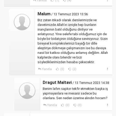
Yanıtla
(1)
(4)
Malum
/ 13 Temmuz 2023 13:56
Biz zaten itikadi olarak derslerimizde ve
davetimizde Allah'ın izniyle hep bunların
inançlarının batıl olduğunu dinliyor ve
anlatıyoruz. Yine selefe tabi olduğumuz için de
böyle bir bidatçinin öldüğüne seviniyoruz. Sizin
bireysel komplekslerinizi bayağı bir dille
eleştiriye dökmeye çalışmanızın ise bu davaya
nasıl bir katkısı olduğunu anlamış değilim. Allah
kalplerde olanı bilendir ve bizi
söylediklerimizden hesaba çekecektir.
Yanıtla
(0)
(2)
Dragut Maltavi
/ 13 Temmuz 2023 14:38
Benim lafım sapkın tekfir etmekten başka iş
yapmayanlara ve mesaisi sadece bu
olanlara. Sen neden üzerine alındın hocam?
Yanıtla
(0)
(0)