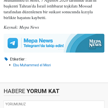
Muhammed el Mısri, 7 Ağustos 2020 tarihinde İran'ın
başkenti Tahran'da İsrail istihbarat teşkilatı Mossad
tarafından düzenlenen bir suikast sonucunda kızıyla
birlikte hayatını kaybetti.
Kaynak: Mepa News
Etiketler :
Ebu Muhammed el Mısri
HABERE
YORUM KAT