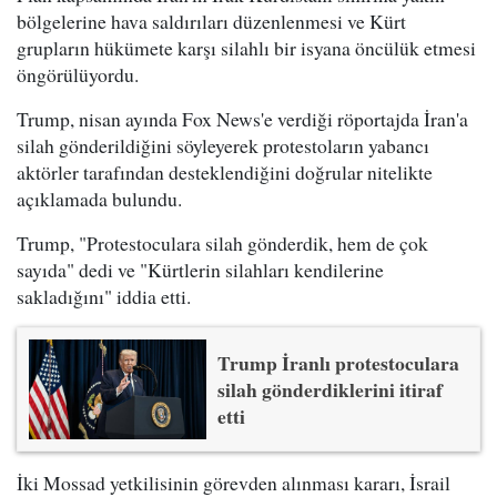
bölgelerine hava saldırıları düzenlenmesi ve Kürt
grupların hükümete karşı silahlı bir isyana öncülük etmesi
öngörülüyordu.
Trump, nisan ayında Fox News'e verdiği röportajda İran'a
silah gönderildiğini söyleyerek protestoların yabancı
aktörler tarafından desteklendiğini doğrular nitelikte
açıklamada bulundu.
Trump, "Protestoculara silah gönderdik, hem de çok
sayıda" dedi ve "Kürtlerin silahları kendilerine
sakladığını" iddia etti.
Trump İranlı protestoculara
silah gönderdiklerini itiraf
etti
İki Mossad yetkilisinin görevden alınması kararı, İsrail