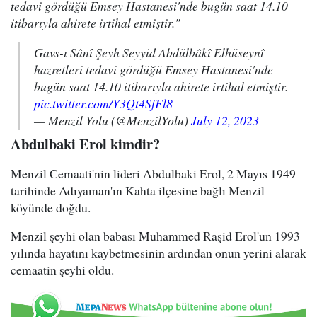
tedavi gördüğü Emsey Hastanesi'nde bugün saat 14.10
itibarıyla ahirete irtihal etmiştir."
Gavs-ı Sânî Şeyh Seyyid Abdülbâkî Elhüseynî
hazretleri tedavi gördüğü Emsey Hastanesi'nde
bugün saat 14.10 itibarıyla ahirete irtihal etmiştir.
pic.twitter.com/Y3Qt4SfFl8
— Menzil Yolu (@MenzilYolu)
July 12, 2023
Abdulbaki Erol kimdir?
Menzil Cemaati'nin lideri Abdulbaki Erol, 2 Mayıs 1949
tarihinde Adıyaman'ın Kahta ilçesine bağlı Menzil
köyünde doğdu.
Menzil şeyhi olan babası Muhammed Raşid Erol'un 1993
yılında hayatını kaybetmesinin ardından onun yerini alarak
cemaatin şeyhi oldu.