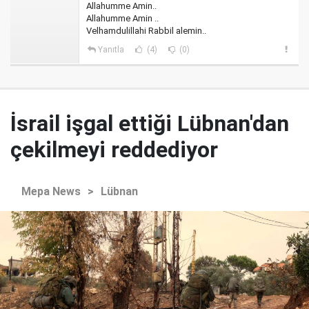
Allahumme Amin..
Allahumme Amin ..
Velhamdulillahi Rabbil alemin..
Yanıtla
(4)
(0)
İsrail işgal ettiği Lübnan'dan
çekilmeyi reddediyor
Mepa News
>
Lübnan