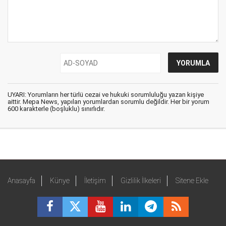
UYARI: Yorumların her türlü cezai ve hukuki sorumluluğu yazan kişiye
aittir. Mepa News, yapılan yorumlardan sorumlu değildir. Her bir yorum
600 karakterle (boşluklu) sınırlıdır.
Anasayfa
Künye
İletişim
Gizlilik İlkeleri
Sitene Ekle