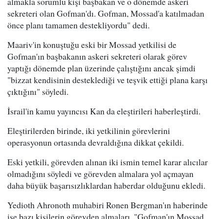
almakla sorumlu kişi başbakan ve o dönemde askeri
sekreteri olan Gofman'dı. Gofman, Mossad'a katılmadan
önce planı tamamen destekliyordu" dedi.
Maariv'in konuştuğu eski bir Mossad yetkilisi de
Gofman'ın başbakanın askeri sekreteri olarak görev
yaptığı dönemde plan üzerinde çalıştığını ancak şimdi
"bizzat kendisinin desteklediği ve teşvik ettiği plana karşı
çıktığını" söyledi.
İsrail'in kamu yayıncısı Kan da eleştirileri haberleştirdi.
Eleştirilerden birinde, iki yetkilinin görevlerini
operasyonun ortasında devraldığına dikkat çekildi.
Eski yetkili, görevden alınan iki ismin temel karar alıcılar
olmadığını söyledi ve görevden almalara yol açmayan
daha büyük başarısızlıklardan haberdar olduğunu ekledi.
Yedioth Ahronoth muhabiri Ronen Bergman'ın haberinde
ise bazı kişilerin görevden almaları, "Gofman'ın Mossad