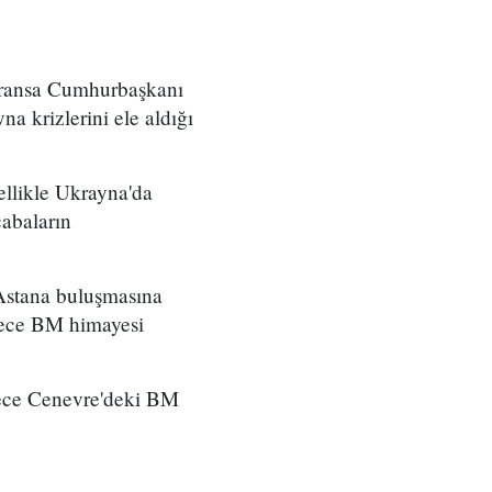
Fransa Cumhurbaşkanı
a krizlerini ele aldığı
llikle Ukrayna'da
çabaların
ı Astana buluşmasına
dece BM himayesi
dece Cenevre'deki BM