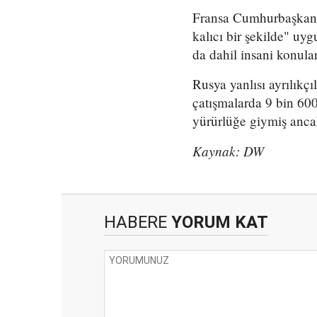
Fransa Cumhurbaşkanı a
kalıcı bir şekilde" uyg
da dahil insani konula
Rusya yanlısı ayrılık
çatışmalarda 9 bin 600 
yürürlüğe giymiş ancak 
Kaynak: DW
HABERE
YORUM KAT