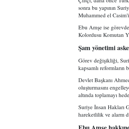
Çiftçi, daha önce Tür
sonra bu yapının Suri
Muhammed el Casim'in
Ebu Amşe ise görevden
Kolordusu Komutan Yar
Şam yönetimi asker
Görev değişikliği, Su
kapsamlı reformların bi
Devlet Başkanı Ahmed 
oluşturmasını engelle
altında toplamayı hedef
Suriye İnsan Hakları 
hareketlilik ve alarm 
Ebu Amşe hakkınd