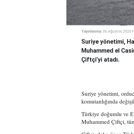
Yayınlanma:
06 Ağustos 2026 
Suriye yönetimi, H
Muhammed el Casi
Çiftçi'yi atadı.
Suriye yönetimi, ord
komutanlığında değişikl
Türkiye doğumlu ve Es
Muhammed Çiftçi, tüm