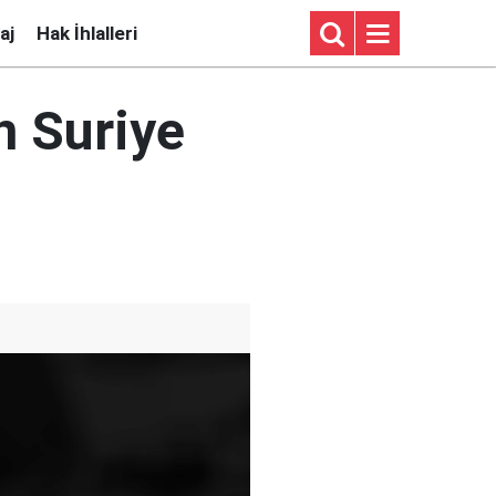
aj
Hak İhlalleri
n Suriye