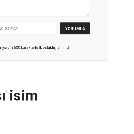
yorum 600 karakterle (boşluklu) sınırlıdır.
ı isim