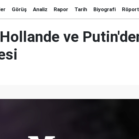
ler
Görüş
Analiz
Rapor
Tarih
Biyografi
Röport
Hollande ve Putin'de
esi