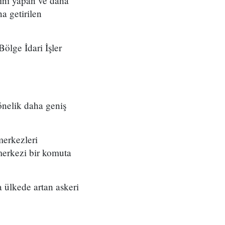
ını yapan ve daha
a getirilen
ölge İdari İşler
önelik daha geniş
merkezleri
merkezi bir komuta
 ülkede artan askeri