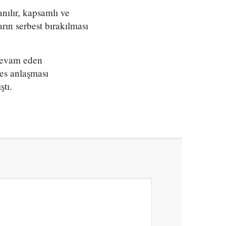
nılır, kapsamlı ve
rın serbest bırakılması
 devam eden
kes anlaşması
ştı.