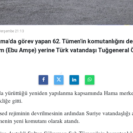
Perşembe 21:13
ama'da görev yapan 62. Tümen'in komutanlığını de
m (Ebu Amşe) yerine Türk vatandaşı Tuğgenera
uda yürüttüğü yeniden yapılanma kapsamında Hama merke
iğe gitti.
ed rejiminin devrilmesinin ardından Suriye vatandaşlığı
enin yeni komutanı olarak atandı.