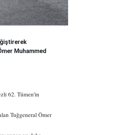
ğiştirerek
l Ömer Muhammed
zli 62. Tümen'in
 alan Tuğgeneral Ömer