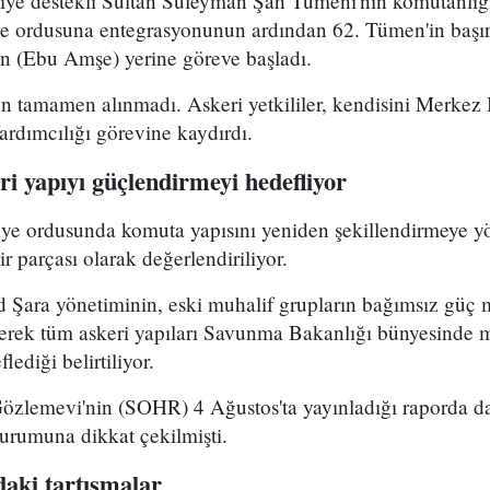
kiye destekli Sultan Süleyman Şah Tümeni'nin komutanlığ
ye ordusuna entegrasyonunun ardından 62. Tümen'in başın
 (Ebu Amşe) yerine göreve başladı.
 tamamen alınmadı. Askeri yetkililer, kendisini Merkez B
dımcılığı görevine kaydırdı.
i yapıyı güçlendirmeyi hedefliyor
riye ordusunda komuta yapısını yeniden şekillendirmeye y
r parçası olarak değerlendiriliyor.
Şara yönetiminin, eski muhalif grupların bağımsız güç 
yerek tüm askeri yapıları Savunma Bakanlığı bünyesinde 
lediği belirtiliyor.
Gözlemevi'nin (SOHR) 4 Ağustos'ta yayınladığı raporda da
durumuna dikkat çekilmişti.
aki tartışmalar