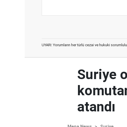
UYARI: Yorumların her türlü cezai ve hukuki sorumlulu
Suriye 
komutan
atandı
Mepa News
>
Suriye