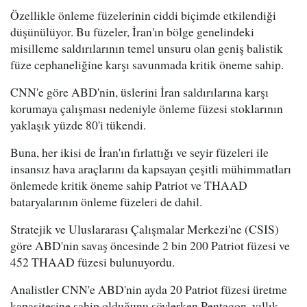
Özellikle önleme füzelerinin ciddi biçimde etkilendiği
düşünülüyor. Bu füzeler, İran'ın bölge genelindeki
misilleme saldırılarının temel unsuru olan geniş balistik
füze cephaneliğine karşı savunmada kritik öneme sahip.
CNN'e göre ABD'nin, üslerini İran saldırılarına karşı
korumaya çalışması nedeniyle önleme füzesi stoklarının
yaklaşık yüzde 80'i tükendi.
Buna, her ikisi de İran'ın fırlattığı ve seyir füzeleri ile
insansız hava araçlarını da kapsayan çeşitli mühimmatları
önlemede kritik öneme sahip Patriot ve THAAD
bataryalarının önleme füzeleri de dahil.
Stratejik ve Uluslararası Çalışmalar Merkezi'ne (CSIS)
göre ABD'nin savaş öncesinde 2 bin 200 Patriot füzesi ve
452 THAAD füzesi bulunuyordu.
Analistler CNN'e ABD'nin ayda 20 Patriot füzesi üretme
kapasitesine sahip olduğunu söylerken Pentagon, yıllık