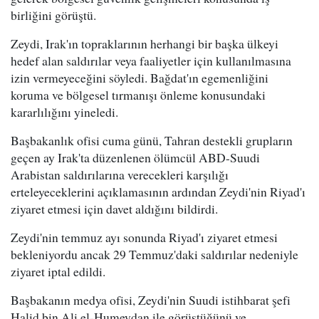
birliğini görüştü.
Zeydi, Irak'ın topraklarının herhangi bir başka ülkeyi
hedef alan saldırılar veya faaliyetler için kullanılmasına
izin vermeyeceğini söyledi. Bağdat'ın egemenliğini
koruma ve bölgesel tırmanışı önleme konusundaki
kararlılığını yineledi.
Başbakanlık ofisi cuma günü, Tahran destekli grupların
geçen ay Irak'ta düzenlenen ölümcül ABD-Suudi
Arabistan saldırılarına verecekleri karşılığı
erteleyeceklerini açıklamasının ardından Zeydi'nin Riyad'ı
ziyaret etmesi için davet aldığını bildirdi.
Zeydi'nin temmuz ayı sonunda Riyad'ı ziyaret etmesi
bekleniyordu ancak 29 Temmuz'daki saldırılar nedeniyle
ziyaret iptal edildi.
Başbakanın medya ofisi, Zeydi'nin Suudi istihbarat şefi
Halid bin Ali el-Humeydan ile görüştüğünü ve