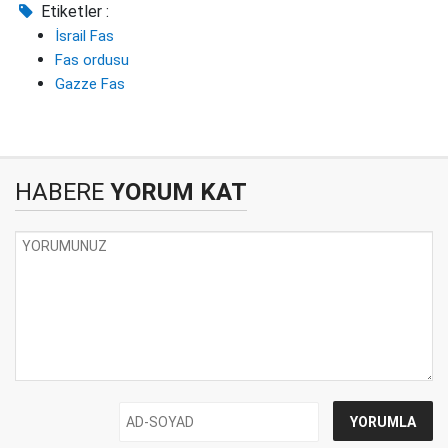
Etiketler :
İsrail Fas
Fas ordusu
Gazze Fas
HABERE
YORUM KAT