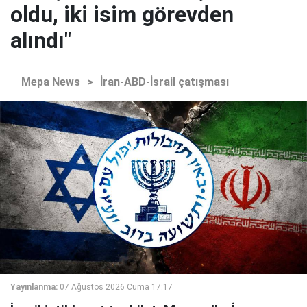
oldu, iki isim görevden
alındı"
Mepa News
>
İran-ABD-İsrail çatışması
Yayınlanma:
07 Ağustos 2026 Cuma 17:17