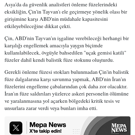
Asya'da da güvenlik analistleri önleme füzelerindeki
eksikliğin, Çin'in Tayvan'ı ele geçirmeye yönelik olası bir
girişimine karşı ABD'nin müdahale kapasitesini
etkileyebileceğine dikkat çekti.
Çin, ABD'nin Tayvan'ın işgaline verebileceği herhangi bir
karşılığı engellemek amacıyla yaygın biçimde
kullanılabilecek, övgüyle bahsedilen "uçak gemisi katili"
füzeler dahil kendi balistik füze stokunu oluşturdu.
Gerekli önleme füzesi stokları bulunmadan Çin'in balistik
füze dalgalarına karşı savunma yapmak, ABD'nin İran'ın
füzelerini engelleme çabalarından çok daha zor olacaktır.
İran'ın füze saldırıları yüzlerce askeri personelin ölümüne
ve yaralanmasına yol açarken bölgedeki kritik tesis ve
unsurlara zarar verdi veya bunları imha etti.