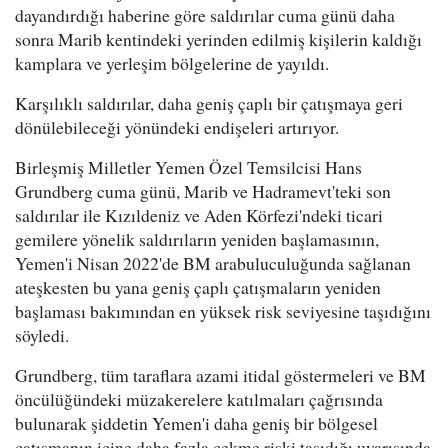
dayandırdığı haberine göre saldırılar cuma günü daha
sonra Marib kentindeki yerinden edilmiş kişilerin kaldığı
kamplara ve yerleşim bölgelerine de yayıldı.
Karşılıklı saldırılar, daha geniş çaplı bir çatışmaya geri
dönülebileceği yönündeki endişeleri artırıyor.
Birleşmiş Milletler Yemen Özel Temsilcisi Hans
Grundberg cuma günü, Marib ve Hadramevt'teki son
saldırılar ile Kızıldeniz ve Aden Körfezi'ndeki ticari
gemilere yönelik saldırıların yeniden başlamasının,
Yemen'i Nisan 2022'de BM arabuluculuğunda sağlanan
ateşkesten bu yana geniş çaplı çatışmaların yeniden
başlaması bakımından en yüksek risk seviyesine taşıdığını
söyledi.
Grundberg, tüm taraflara azami itidal göstermeleri ve BM
öncülüğündeki müzakerelere katılmaları çağrısında
bulunarak şiddetin Yemen'i daha geniş bir bölgesel
çatışmanın içine daha fazla çekme riski taşıdığı uyarısında