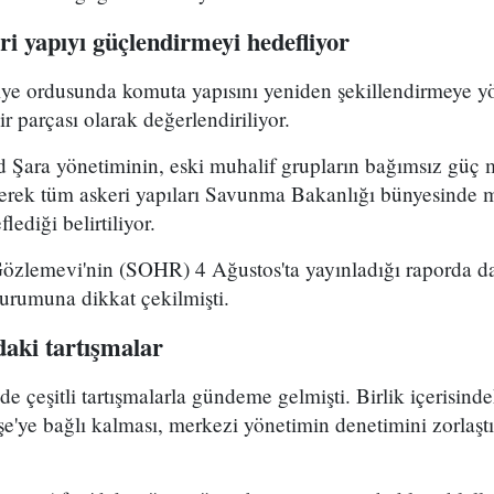
i yapıyı güçlendirmeyi hedefliyor
riye ordusunda komuta yapısını yeniden şekillendirmeye y
r parçası olarak değerlendiriliyor.
Şara yönetiminin, eski muhalif grupların bağımsız güç 
yerek tüm askeri yapıları Savunma Bakanlığı bünyesinde 
lediği belirtiliyor.
Gözlemevi'nin (SOHR) 4 Ağustos'ta yayınladığı raporda da
durumuna dikkat çekilmişti.
aki tartışmalar
çeşitli tartışmalarla gündeme gelmişti. Birlik içerisind
e'ye bağlı kalması, merkezi yönetimin denetimini zorlaştı