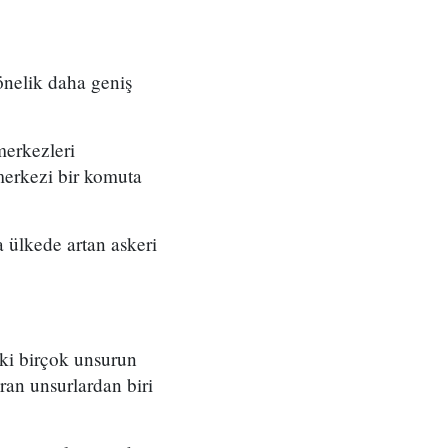
önelik daha geniş
merkezleri
merkezi bir komuta
 ülkede artan askeri
eki birçok unsurun
ran unsurlardan biri