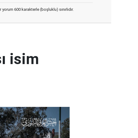
yorum 600 karakterle (boşluklu) sınırlıdır.
ı isim