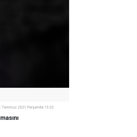
2 Temmuz 2021 Perşembe 15:02
lmasını