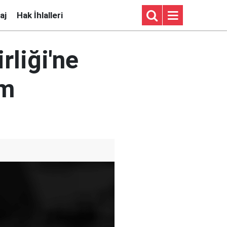
aj
Hak İhlalleri
rliği'ne
um