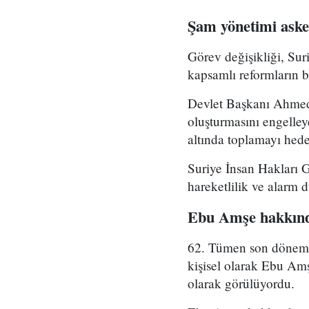
Şam yönetimi asker
Görev değişikliği, Su
kapsamlı reformların bi
Devlet Başkanı Ahmed 
oluşturmasını engelle
altında toplamayı hedef
Suriye İnsan Hakları 
hareketlilik ve alarm 
Ebu Amşe hakkınd
62. Tümen son dönemde 
kişisel olarak Ebu Amş
olarak görülüyordu.