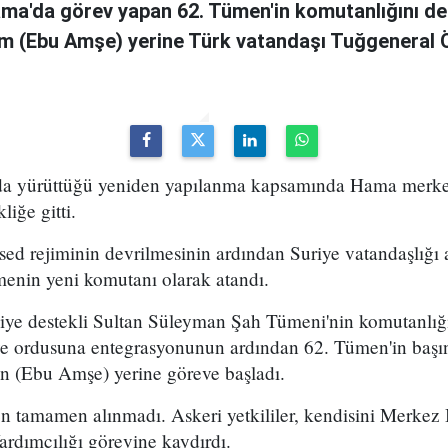
ama'da görev yapan 62. Tümen'in komutanlığını de
m (Ebu Amşe) yerine Türk vatandaşı Tuğgenera
uda yürüttüğü yeniden yapılanma kapsamında Hama merke
iğe gitti.
ed rejiminin devrilmesinin ardından Suriye vatandaşlığı
enin yeni komutanı olarak atandı.
kiye destekli Sultan Süleyman Şah Tümeni'nin komutanlığ
ye ordusuna entegrasyonunun ardından 62. Tümen'in başın
 (Ebu Amşe) yerine göreve başladı.
 tamamen alınmadı. Askeri yetkililer, kendisini Merkez B
dımcılığı görevine kaydırdı.