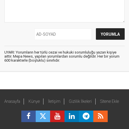
UYARI: Yorumların her türlü cezai ve hukuki sorumluluğu yazan kişiye
aittir. Mepa News, yapılan yorumlardan sorumlu değildir. Her bir yorum
600 karakterle (boşluklu) sınırlıdır.
Anasayfa
Künye
İletişim
Gizlilik İlkeleri
Sitene Ekle