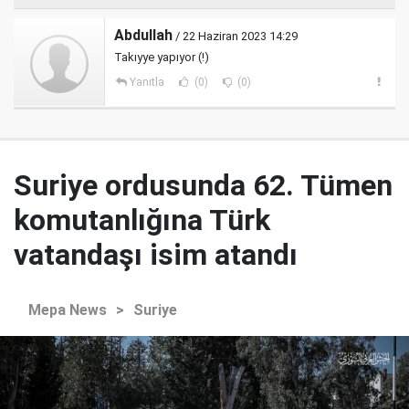
Abdullah
/ 22 Haziran 2023 14:29
Takıyye yapıyor (!)
Yanıtla
(0)
(0)
Suriye ordusunda 62. Tümen
komutanlığına Türk
vatandaşı isim atandı
Mepa News
>
Suriye