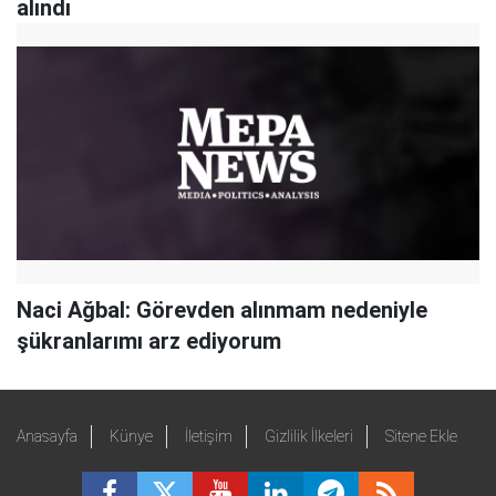
alındı
Naci Ağbal: Görevden alınmam nedeniyle
şükranlarımı arz ediyorum
Anasayfa
Künye
İletişim
Gizlilik İlkeleri
Sitene Ekle