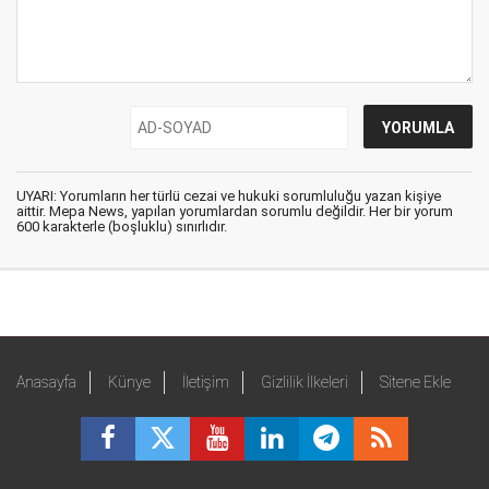
UYARI: Yorumların her türlü cezai ve hukuki sorumluluğu yazan kişiye
aittir. Mepa News, yapılan yorumlardan sorumlu değildir. Her bir yorum
600 karakterle (boşluklu) sınırlıdır.
Anasayfa
Künye
İletişim
Gizlilik İlkeleri
Sitene Ekle