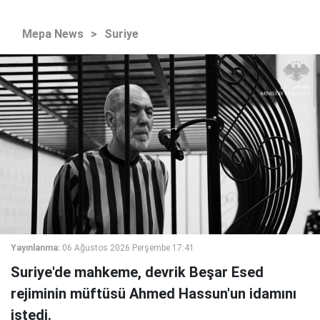
Mepa News
>
Suriye
Yayınlanma:
06 Ağustos 2026 Perşembe 17:41
Suriye'de mahkeme, devrik Beşar Esed
rejiminin müftüsü Ahmed Hassun'un idamını
istedi.