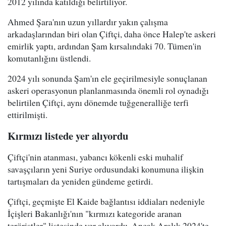
2012 yılında katıldığı belirtiliyor.
Ahmed Şara'nın uzun yıllardır yakın çalışma
arkadaşlarından biri olan Çiftçi, daha önce Halep'te askeri
emirlik yaptı, ardından Şam kırsalındaki 70. Tümen'in
komutanlığını üstlendi.
2024 yılı sonunda Şam'ın ele geçirilmesiyle sonuçlanan
askeri operasyonun planlanmasında önemli rol oynadığı
belirtilen Çiftçi, aynı dönemde tuğgeneralliğe terfi
ettirilmişti.
Kırmızı listede yer alıyordu
Çiftçi'nin atanması, yabancı kökenli eski muhalif
savaşçıların yeni Suriye ordusundaki konumuna ilişkin
tartışmaları da yeniden gündeme getirdi.
Çiftçi, geçmişte El Kaide bağlantısı iddiaları nedeniyle
İçişleri Bakanlığı'nın "kırmızı kategoride aranan
teröristler" listesinde yer alıyordu. Ancak Aralık 2024'te