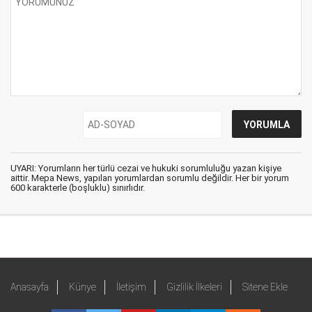
UYARI: Yorumların her türlü cezai ve hukuki sorumluluğu yazan kişiye
aittir. Mepa News, yapılan yorumlardan sorumlu değildir. Her bir yorum
600 karakterle (boşluklu) sınırlıdır.
Anasayfa
Künye
İletişim
Gizlilik İlkeleri
Sitene Ekle