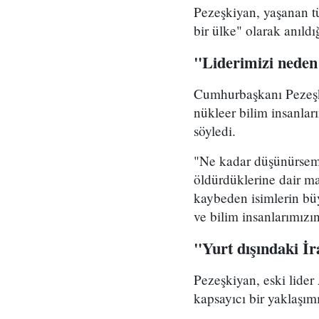
Pezeşkiyan, yaşanan tü
bir ülke" olarak anıld
"Liderimizi neden
Cumhurbaşkanı Pezeşki
nükleer bilim insanlar
söyledi.
"Ne kadar düşünürsem 
öldürdüklerine dair ma
kaybeden isimlerin b
ve bilim insanlarımızı
"Yurt dışındaki İ
Pezeşkiyan, eski lider
kapsayıcı bir yaklaşım