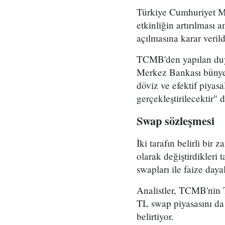
Türkiye Cumhuriyet Me
etkinliğin artırılması
açılmasına karar veril
TCMB'den yapılan duyu
Merkez Bankası bünyesi
döviz ve efektif piyas
gerçekleştirilecektir" d
Swap sözleşmesi
İki tarafın belirli bir 
olarak değiştirdikleri
swapları ile faize day
Analistler, TCMB'nin T
TL swap piyasasını da a
belirtiyor.