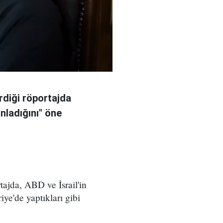
rdiği röportajda
anladığını" öne
ajda, ABD ve İsrail'in
iye'de yaptıkları gibi