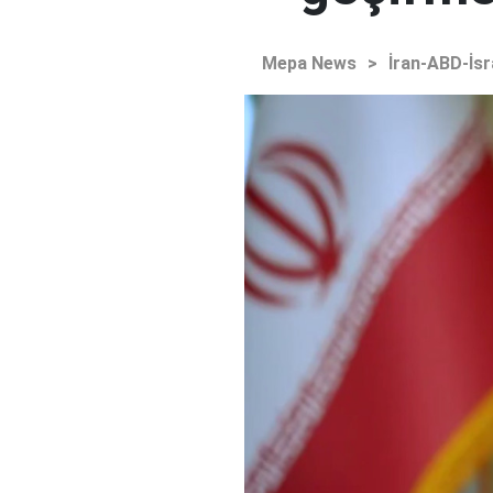
Mepa News
>
İran-ABD-İsr