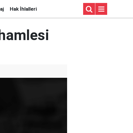
aj
Hak İhlalleri
 hamlesi