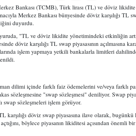
rkez Bankası (TCMB), Türk lirası (TL) ve döviz likidit
 amacıyla Merkez Bankası bünyesinde döviz karşılığı TL s
diğini duyurdu.
ruda, "TL ve döviz likidite yönetimindeki etkinliğin art
nde döviz karşılığı TL swap piyasasının açılmasına karar 
alarında işlem yapmaya yetkili bankalarla limitleri dahili
enildi.
zaman dilimi içinde farklı faiz ödemelerini ve/veya farklı par
 takas sözleşmesine "swap sözleşmesi" deniliyor. Swap piya
alı swap sözleşmeleri işlem görüyor.
L karşılığı döviz swap piyasasına ilave olarak, bugünkü k
çtığını, böylece piyasanın likiditesi açısından önemli bir