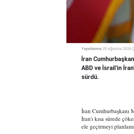
Yayınlanma:
05 Ağustos 2026 
İran Cumhurbaşkanı
ABD ve İsrail'in İra
sürdü.
İran Cumhurbaşkanı Me
İran'ı kısa sürede çöke
ele geçirmeyi planlamı