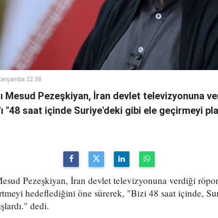
Çarşamba 22:38
 Mesud Pezeşkiyan, İran devlet televizyonuna ve
n'ı "48 saat içinde Suriye'deki gibi ele geçirmeyi pl
sud Pezeşkiyan, İran devlet televizyonuna verdiği röport
rtmeyi hedeflediğini öne sürerek, "Bizi 48 saat içinde, Sur
şlardı." dedi.