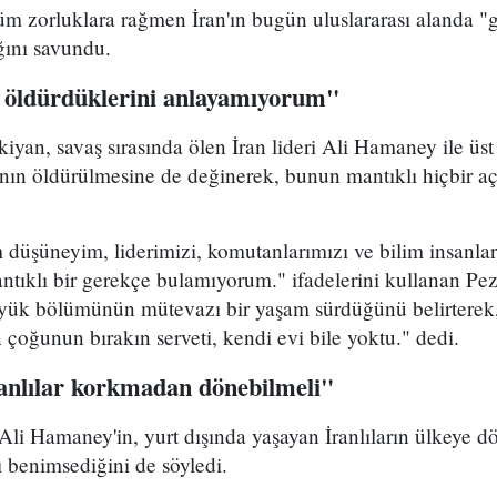
m zorluklara rağmen İran'ın bugün uluslararası alanda "g
ığını savundu.
 öldürdüklerini anlayamıyorum"
yan, savaş sırasında ölen İran lideri Ali Hamaney ile üs
ının öldürülmesine de değinerek, bunun mantıklı hiçbir a
düşüneyim, liderimizi, komutanlarımızı ve bilim insanla
ntıklı bir gerekçe bulamıyorum." ifadelerini kullanan Pez
üyük bölümünün mütevazı bir yaşam sürdüğünü belirterek
n çoğunun bırakın serveti, kendi evi bile yoktu." dedi.
ranlılar korkmadan dönebilmeli"
 Ali Hamaney'in, yurt dışında yaşayan İranlıların ülkeye
ı benimsediğini de söyledi.