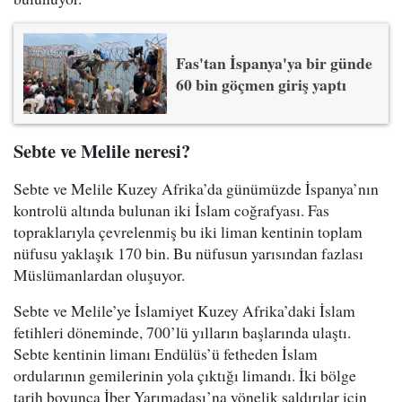
Fas'tan İspanya'ya bir günde
60 bin göçmen giriş yaptı
Sebte ve Melile neresi?
Sebte ve Melile Kuzey Afrika’da günümüzde İspanya’nın
kontrolü altında bulunan iki İslam coğrafyası. Fas
topraklarıyla çevrelenmiş bu iki liman kentinin toplam
nüfusu yaklaşık 170 bin. Bu nüfusun yarısından fazlası
Müslümanlardan oluşuyor.
Sebte ve Melile’ye İslamiyet Kuzey Afrika’daki İslam
fetihleri döneminde, 700’lü yılların başlarında ulaştı.
Sebte kentinin limanı Endülüs’ü fetheden İslam
ordularının gemilerinin yola çıktığı limandı. İki bölge
tarih boyunca İber Yarımadası’na yönelik saldırılar için