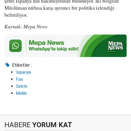
şehri İspanya’nın hakimiyetinde bulunuyor. İki bölgede
Müslüman nüfusa karşı ayrımcı bir politika izlendiği
belirtiliyor.
Kaynak: Mepa News
Etiketler :
İspanya
Fas
Sebte
Melile
HABERE
YORUM KAT