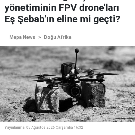
yönetiminin FPV drone'ları
Eş Şebab'ın eline mi geçti?
Mepa News
>
Doğu Afrika
Yayınlanma:
05 Ağustos 2026 Çarşamba 16:32