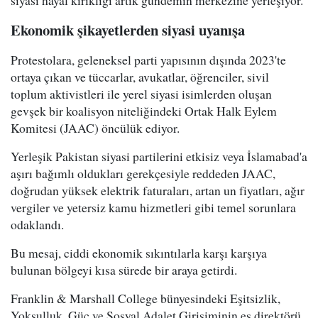
siyasi hayal kırıklığı artık gündemin merkezine yerleşiyor.
Ekonomik şikayetlerden siyasi uyanışa
Protestolara, geleneksel parti yapısının dışında 2023'te
ortaya çıkan ve tüccarlar, avukatlar, öğrenciler, sivil
toplum aktivistleri ile yerel siyasi isimlerden oluşan
gevşek bir koalisyon niteliğindeki Ortak Halk Eylem
Komitesi (JAAC) öncülük ediyor.
Yerleşik Pakistan siyasi partilerini etkisiz veya İslamabad'a
aşırı bağımlı oldukları gerekçesiyle reddeden JAAC,
doğrudan yüksek elektrik faturaları, artan un fiyatları, ağır
vergiler ve yetersiz kamu hizmetleri gibi temel sorunlara
odaklandı.
Bu mesaj, ciddi ekonomik sıkıntılarla karşı karşıya
bulunan bölgeyi kısa sürede bir araya getirdi.
Franklin & Marshall College bünyesindeki Eşitsizlik,
Yoksulluk, Güç ve Sosyal Adalet Girişiminin eş direktörü