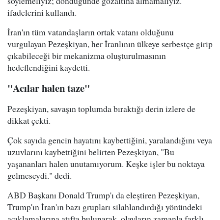
söylemeliyiz; döndüğünde gözaltına almamalıyız."
ifadelerini kullandı.
İran'ın tüm vatandaşların ortak vatanı olduğunu
vurgulayan Pezeşkiyan, her İranlının ülkeye serbestçe girip
çıkabileceği bir mekanizma oluşturulmasının
hedeflendiğini kaydetti.
"Acılar halen taze"
Pezeşkiyan, savaşın toplumda bıraktığı derin izlere de
dikkat çekti.
Çok sayıda gencin hayatını kaybettiğini, yaralandığını veya
uzuvlarını kaybettiğini belirten Pezeşkiyan, "Bu
yaşananları halen unutamıyorum. Keşke işler bu noktaya
gelmeseydi." dedi.
ABD Başkanı Donald Trump'ı da eleştiren Pezeşkiyan,
Trump'ın İran'ın bazı grupları silahlandırdığı yönündeki
açıklamalarına atıfta bulunarak, olayların zamanla farklı