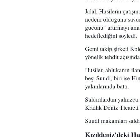
Jalal, Husilerin çatış
nedeni olduğunu savun
gücünü" artırmayı amaç
hedeflediğini söyledi.
Gemi takip şirketi Kpl
yönelik tehdit açısın
Husiler, ablukanın ila
beşi Suudi, biri ise H
yakınlarında battı.
Saldırılardan yalnızca 
Krallık Deniz Ticaret
Suudi makamları saldır
Kızıldeniz'deki Hus