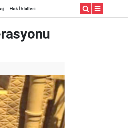
aj
Hak İhlalleri
erasyonu