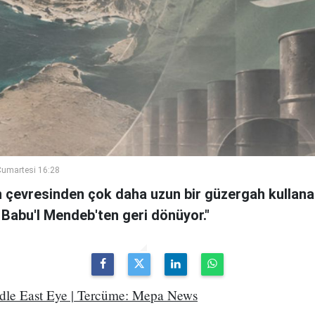
umartesi 16:28
n çevresinden çok daha uzun bir güzergah kullanan
 Babu'l Mendeb'ten geri dönüyor."
ddle East Eye | Tercüme: Mepa News