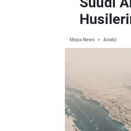
Suudi Ar
Husileri
Mepa News
>
Analiz