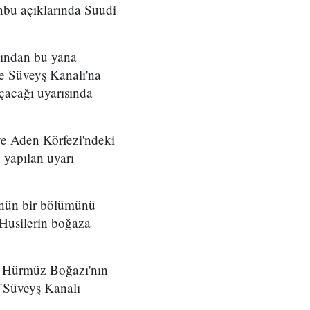
nbu açıklarında Suudi
sından bu yana
 ve Süveyş Kanalı'na
çacağı uyarısında
ve Aden Körfezi'ndeki
 yapılan uyarı
lünün bir bölümünü
Husilerin boğaza
da Hürmüz Boğazı'nın
 "Süveyş Kanalı