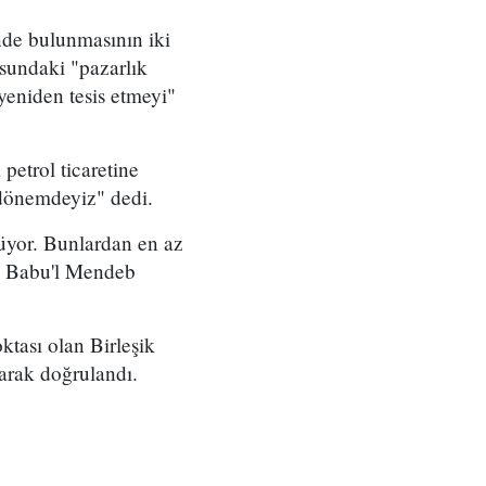
nde bulunmasının iki
sundaki "pazarlık
yeniden tesis etmeyi"
petrol ticaretine
 dönemdeyiz" dedi.
rüyor. Bunlardan en az
'ta Babu'l Mendeb
ktası olan Birleşik
arak doğrulandı.