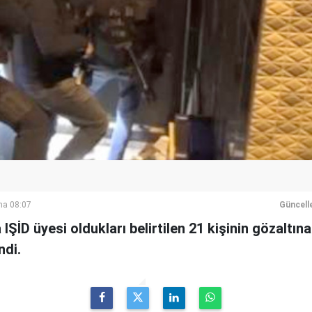
ma 08:07
Güncell
ŞİD üyesi oldukları belirtilen 21 kişinin gözaltına
ndi.