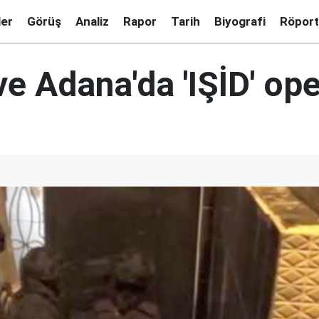
ler
Görüş
Analiz
Rapor
Tarih
Biyografi
Röport
ve Adana'da 'IŞİD' op