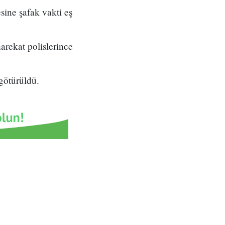
sine şafak vakti eş
arekat polislerince
götürüldü.