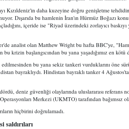
mayı Kızıldeniz'in daha kuzeyine doğru genişletme tehdidi
uyor. Dışarıda bu hamlenin İran'ın Hürmüz Boğazı konu
ladığını, içeride ise "Riyad üzerindeki zorlayıcı baskıyı 
er'de analist olan Matthew Wright bu hafta BBC'ye, "Ham 
dan bu krizin başlangıcından bu yana yaşadığımız en kötü
n edilmesinden bu yana sekiz tankeri vurduklarını öne sü
indistan bayraklıydı. Hindistan bayraklı tanker 4 Ağustos
dördü, deniz güvenliği olaylarında uluslararası referans no
i Operasyonları Merkezi (UKMTO) tarafından bağımsız ol
ıların hiçbirini doğrulamadı.
i saldırıları