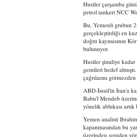
Husiler çarşamba günü
petrol tankeri NCC Wafa
Bu, Yemenli grubun 2
gerçekleştirdiği en kuz
doğru kaymasının Körf
bulunuyor.
Husiler şimdiye kadar
gemileri hedef almıştı
çağrılarını görmezden
ABD-İsrail'in İran'a k
Babu'l Mendeb üzerind
yönelik ablukası artık 
Yemen analisti Ibrahim
kapanmasından bu yana
üzerinden yeniden yön