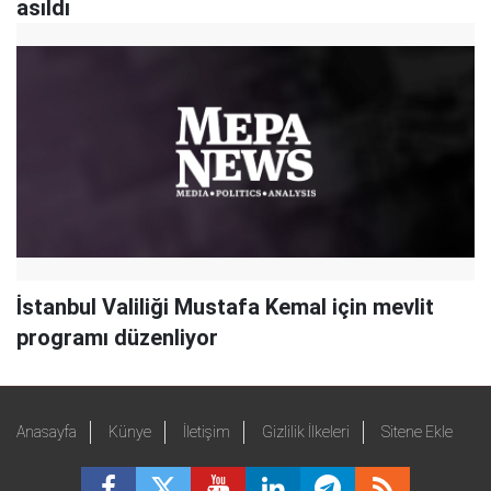
asıldı
İstanbul Valiliği Mustafa Kemal için mevlit
programı düzenliyor
Anasayfa
Künye
İletişim
Gizlilik İlkeleri
Sitene Ekle