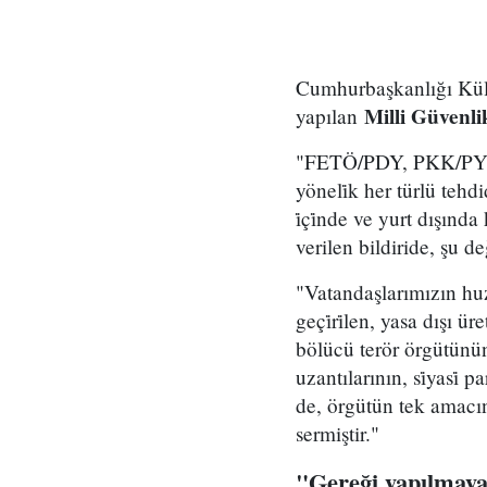
Cumhurbaşkanlığı Kül
Milli Güvenl
yapılan
"FETÖ/PDY, PKK/PYD-YP
yöneli̇k her türlü tehdi
i̇çi̇nde ve yurt dışın
verilen bildiride, şu 
"Vatandaşlarımızın huz
geçi̇ri̇len, yasa dışı ü
bölücü terör örgütünün 
uzantılarının, si̇yasi̇ 
de, örgütün tek amacı
sermiştir."
"Gereği yapılmaya