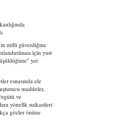
kanlığında
ı.
 mi̇lli güvenliğine
landırılması i̇çi̇n yurt
örüşüldüğüne" yer
tler esnasında ele
 uyuşturucu maddeler,
 örgütü ve
lara yöneli̇k suikastleri
ıkça gözler önüne