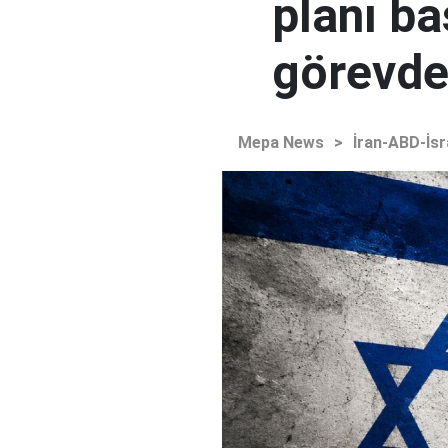
planı ba
görevden
Mepa News
>
İran-ABD-İsr