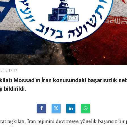
Cuma 17:17
şkilatı Mossad'ın İran konusundaki başarısızlık se
bildirildi.
arat teşkilatı, İran rejimini devirmeye yönelik başarısız bir