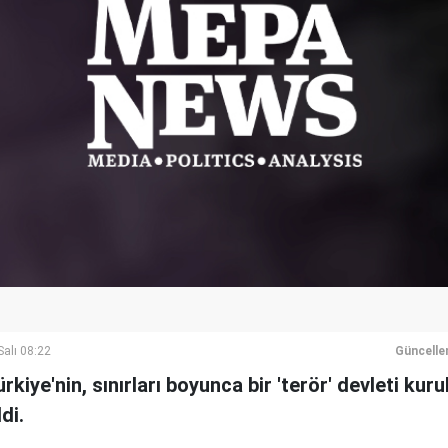
alı 08:22
Güncelle
rkiye'nin, sınırları boyunca bir 'terör' devleti kur
di.