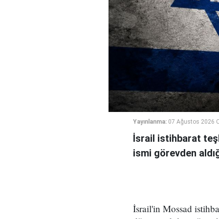
Yayınlanma:
07 Ağustos 2026 
İsrail istihbarat te
ismi görevden aldığı 
İsrail'in Mossad istihb