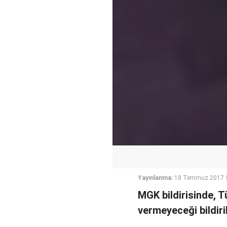
Yayınlanma:
18 Temmuz 2017 S
MGK bildirisinde, Tü
vermeyeceği bildiril