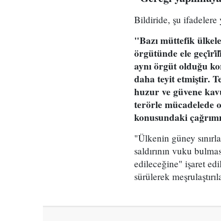
Bildiride, şu ifadelere 
"Bazı müttefik ülkel
örgütünde ele geçi̇ri̇l
aynı örgüt olduğu kon
daha teyit etmiştir. T
huzur ve güvene kavu
terörle mücadelede ort
konusundaki çağrımız
"Ülkenin güney sınırları
saldırının vuku bulma
edileceğine" işaret edil
sürülerek meşrulaştırı