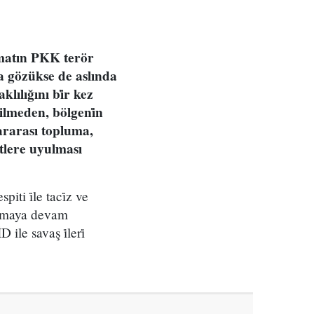
mmatın PKK terör
nda gözükse de aslında
lılığını bi̇r kez
dilmeden, bölgeni̇n
ararası topluma,
ütlere uyulması
iti i̇le taci̇z ve
pılmaya devam
ile savaş i̇leri̇