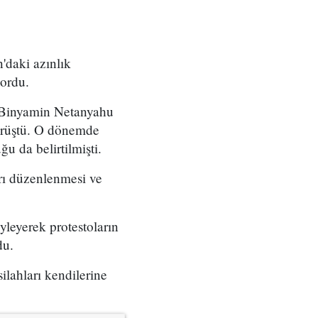
'daki azınlık
yordu.
ı Binyamin Netanyahu
örüştü. O dönemde
u da belirtilmişti.
arı düzenlenmesi ve
yleyerek protestoların
du.
ilahları kendilerine