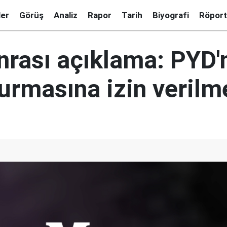
ler
Görüş
Analiz
Rapor
Tarih
Biyografi
Röport
rası açıklama: PYD'
kurmasına izin veril