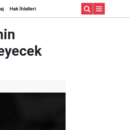
aj
Hak İhlalleri
nin
meyecek