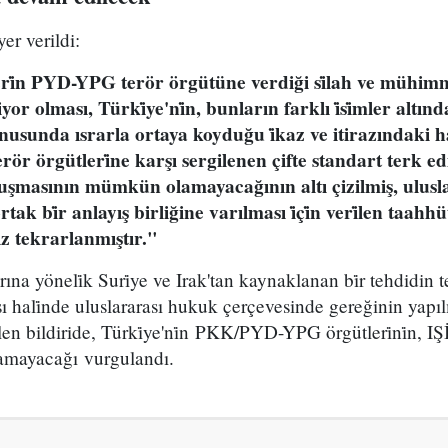
yer verildi:
eri̇n PYD-YPG terör örgütüne verdiği si̇lah ve mühi
i̇yor olması, Türki̇ye'ni̇n, bunların farklı i̇si̇mler altı
usunda ısrarla ortaya koyduğu i̇kaz ve itirazındaki hak
erör örgütleri̇ne karşı sergilenen çifte standart terk e
şmasının mümkün olamayacağının altı çizilmiş, ulusl
ak bi̇r anlayış birliğine varılması i̇çi̇n veri̇len taahh
 tekrarlanmıştır."
na yöneli̇k Suri̇ye ve Irak'tan kaynaklanan bi̇r tehdidin tesp
sı hali̇nde uluslararası hukuk çerçevesinde gereğinin ya
en bildiride, Türki̇ye'ni̇n PKK/PYD-YPG örgütleri̇ni̇n, IŞİD 
lamayacağı vurgulandı.