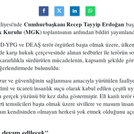
Cumhurbaşkanı Recep Tayyip Erdoğan
liyesi'nde
baş
ik Kurulu
MGK
(
) toplantısının ardından bildiri yayımland
G ve DEAŞ terör örgütleri̇ başta olmak üzere, ülkenin
de karşı hukuk çerçevesinde alınan tedbirler i̇le terörün son
da kararlılıkla sürdürülen mücadelenin, kapsamlı şekilde g
değerlendirmede bulunuldu:
ur ve güvenliğinin sağlanması amacıyla yürütülen faali̇ye
reti̇mi̇ ve ticareti i̇nsanlık suçu olarak kabul edi̇len çeşitli
gerçek yüzünü bi̇r kez daha göstermiştir. Eli̇ kanlı terör
parti̇ temsilcileri başta olmak üzere sivillere ve masum i̇nsan
nın kendisinden olmayan herkesi̇ yok etmek olduğunu aç
 devam edilecek"