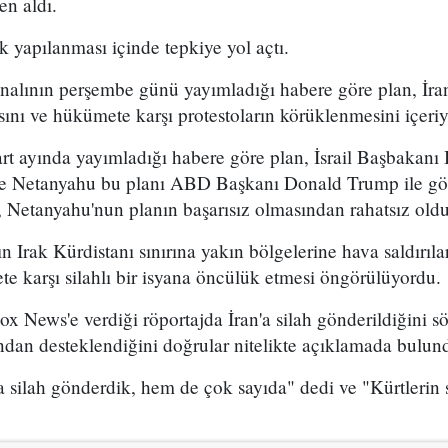
en aldı.
k yapılanması içinde tepkiye yol açtı.
analının perşembe günü yayımladığı habere göre plan, İran
sını ve hükümete karşı protestoların körüklenmesini içeri
t ayında yayımladığı habere göre plan, İsrail Başbakan
 ve Netanyahu bu planı ABD Başkanı Donald Trump ile g
 Netanyahu'nun planın başarısız olmasından rahatsız olduğ
n Irak Kürdistanı sınırına yakın bölgelerine hava saldırıl
e karşı silahlı bir isyana öncülük etmesi öngörülüyordu.
x News'e verdiği röportajda İran'a silah gönderildiğini sö
ından desteklendiğini doğrular nitelikte açıklamada bulun
 silah gönderdik, hem de çok sayıda" dedi ve "Kürtlerin s