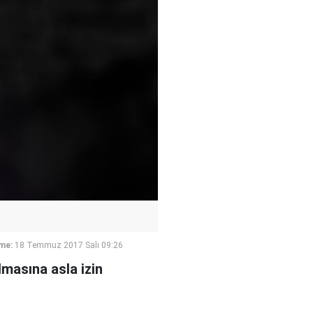
me:
18 Temmuz 2017 Salı 09:26
ulmasına asla izin