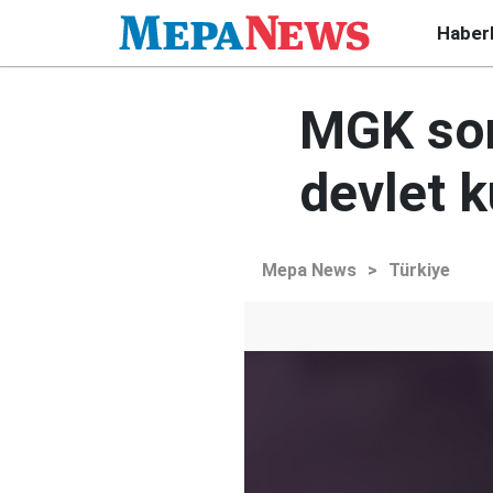
Haber
MGK son
devlet 
Mepa News
>
Türkiye