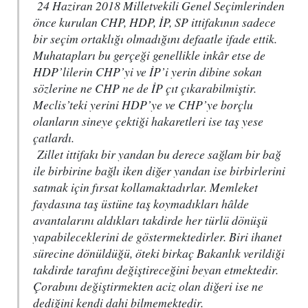
24 Haziran 2018 Milletvekili Genel Seçimlerinden
önce kurulan CHP, HDP, İP, SP ittifakının sadece
bir seçim ortaklığı olmadığını defaatle ifade ettik.
Muhatapları bu gerçeği genellikle inkâr etse de
HDP’lilerin CHP’yi ve İP’i yerin dibine sokan
sözlerine ne CHP ne de İP çıt çıkarabilmiştir.
Meclis’teki yerini HDP’ye ve CHP’ye borçlu
olanların sineye çektiği hakaretleri ise taş yese
çatlardı.
Zillet ittifakı bir yandan bu derece sağlam bir bağ
ile birbirine bağlı iken diğer yandan ise birbirlerini
satmak için fırsat kollamaktadırlar. Memleket
faydasına taş üstüne taş koymadıkları hâlde
avantalarını aldıkları takdirde her türlü dönüşü
yapabileceklerini de göstermektedirler. Biri ihanet
sürecine dönüldüğü, öteki birkaç Bakanlık verildiği
takdirde tarafını değiştireceğini beyan etmektedir.
Çorabını değiştirmekten aciz olan diğeri ise ne
dediğini kendi dahi bilmemektedir.