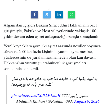
Afganistan İçişleri Bakanı Siraceddin Hakkani'nin özel
girişimiyle, Paktika ve Host vilayetlerinde yaklaşık 100
yıldır devam eden aşiret anlaşmazlığı barışla sonuçlandı.
Yerel kaynaklara göre, iki aşiret arasında nesiller boyunca
süren ve 200'den fazla kişinin hayatını kaybetmesine,
yüzlercesinin de yaralanmasına neden olan kan davası,
Hakkani'nin yürüttüğü arabuluculuk görüşmeleri
sonucunda sona erdi.
په لویه پکتیا کې د خلیفه صاحب په هڅو څه باندې سل
کلنه بدي پای ته ورسېده!
pic.twitter.com/X0IkkF1maH
بشپړ راپور????
— Abdullah Raihan (@Raihan_093)
August 9, 2026