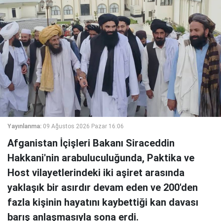
Yayınlanma:
09 Ağustos 2026 Pazar 16:06
Afganistan İçişleri Bakanı Siraceddin
Hakkani'nin arabuluculuğunda, Paktika ve
Host vilayetlerindeki iki aşiret arasında
yaklaşık bir asırdır devam eden ve 200'den
fazla kişinin hayatını kaybettiği kan davası
barış anlaşmasıyla sona erdi.