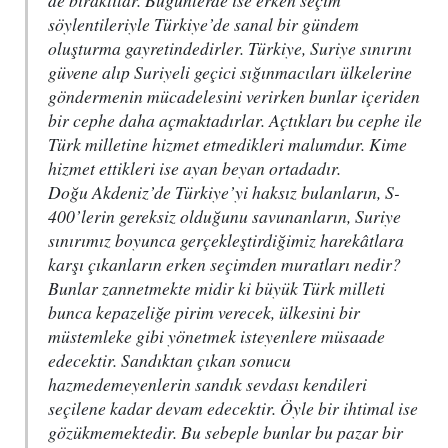
de bıraktılar. Bugünlerde ise erken seçim
söylentileriyle Türkiye’de sanal bir gündem
oluşturma gayretindedirler. Türkiye, Suriye sınırını
güvene alıp Suriyeli geçici sığınmacıları ülkelerine
göndermenin mücadelesini verirken bunlar içeriden
bir cephe daha açmaktadırlar. Açtıkları bu cephe ile
Türk milletine hizmet etmedikleri malumdur. Kime
hizmet ettikleri ise ayan beyan ortadadır.
Doğu Akdeniz’de Türkiye’yi haksız bulanların, S-
400’lerin gereksiz olduğunu savunanların, Suriye
sınırımız boyunca gerçekleştirdiğimiz harekâtlara
karşı çıkanların erken seçimden muratları nedir?
Bunlar zannetmekte midir ki büyük Türk milleti
bunca kepazeliğe pirim verecek, ülkesini bir
müstemleke gibi yönetmek isteyenlere müsaade
edecektir. Sandıktan çıkan sonucu
hazmedemeyenlerin sandık sevdası kendileri
seçilene kadar devam edecektir. Öyle bir ihtimal ise
gözükmemektedir. Bu sebeple bunlar bu pazar bir