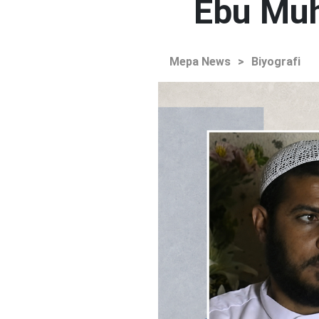
Ebu Muh
Mepa News
>
Biyografi