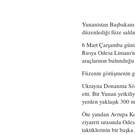
Yunanistan Başbakanı 
düzenlediği füze saldı
6 Mart Çarşamba günü i
Rusya Odesa Limanı'nı 
araçlarının bulunduğu 
Füzenin görüşmenin gerç
Ukrayna Donanma Sözc
etti. Bir Yunan yetkil
yerden yaklaşık 300 m
Öte yandan Avrupa Kon
ziyareti sırasında Ode
taktiklerinin bir başk