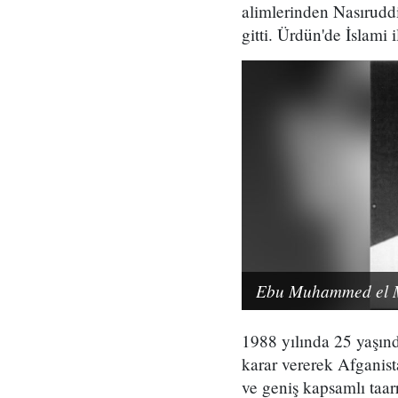
alimlerinden Nasıruddi
gitti. Ürdün'de İslami 
Ebu Muhammed el Mı
1988 yılında 25 yaşınd
karar vererek Afganist
ve geniş kapsamlı taarr