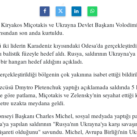
Kiryakos Miçotakis ve Ukrayna Devlet Başkanı Volodimi
rısından son anda kurtuldu.
ki liderin Karadeniz kıyısındaki Odesa'da gerçekleştirdi
balistik füzeyle hedef aldı. Rusya, saldırının Ukrayna'ya 
bir hangarı hedef aldığını açıkladı.
ekleştirildiği bölgenin çok yakınına isabet ettiği bildiril
üsü Dmytro Pletenchuk yaptığı açıklamada saldırıda 5 k
iye göre patlama, Miçotakis ve Zelensky'nin seyahat etti
etre uzakta meydana geldi.
seyi Başkanı Charles Michel, sosyal medyada yaptığı pay
sa'ya yapılan saldırının "Rusya'nın Ukrayna'ya karşı savaş
a işareti olduğunu" savundu. Michel, Avrupa Birliği'nin Uk