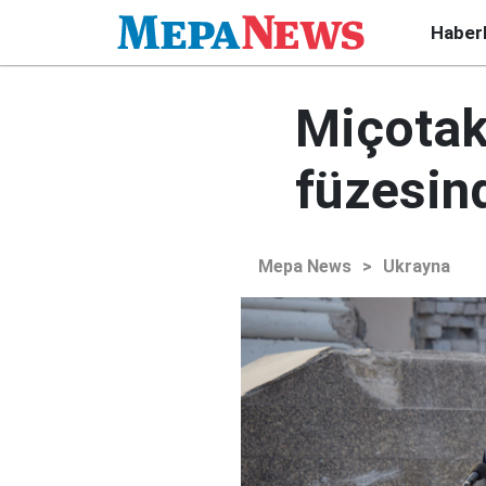
Haber
Miçotak
füzesind
Mepa News
>
Ukrayna