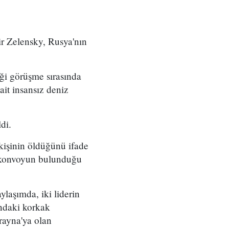
r Zelensky, Rusya'nın
ği görüşme sırasında
ait insansız deniz
di.
işinin öldüğünü ifade
ği konvoyun bulunduğu
laşımda, iki liderin
ındaki korkak
rayna'ya olan