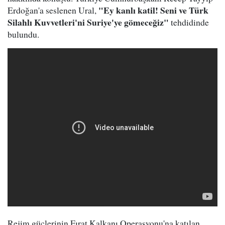
"Ey kanlı katil! Seni ve Türk
Erdoğan'a seslenen Ural,
Silahlı Kuvvetleri'ni Suriye'ye gömeceğiz"
tehdidinde
bulundu.
Rejim güçlerinin Fırat Kalkanı Operasyonu'na katılan