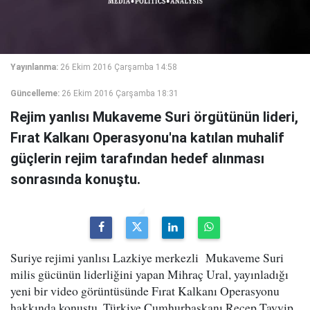
Yayınlanma:
26 Ekim 2016 Çarşamba 14:58
Güncelleme:
26 Ekim 2016 Çarşamba 18:31
Rejim yanlısı Mukaveme Suri örgütünün lideri,
Fırat Kalkanı Operasyonu'na katılan muhalif
güçlerin rejim tarafından hedef alınması
sonrasında konuştu.
Suriye rejimi yanlısı Lazkiye merkezli Mukaveme Suri
milis gücünün liderliğini yapan Mihraç Ural, yayınladığı
yeni bir video görüntüsünde Fırat Kalkanı Operasyonu
hakkında konuştu. Türkiye Cumhurbaşkanı Recep Tayyip