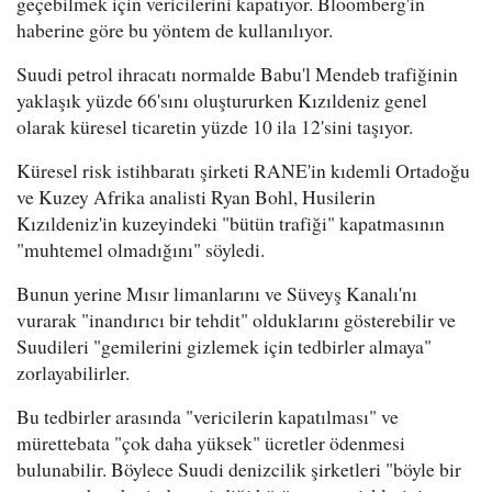
geçebilmek için vericilerini kapatıyor. Bloomberg'in
haberine göre bu yöntem de kullanılıyor.
Suudi petrol ihracatı normalde Babu'l Mendeb trafiğinin
yaklaşık yüzde 66'sını oluştururken Kızıldeniz genel
olarak küresel ticaretin yüzde 10 ila 12'sini taşıyor.
Küresel risk istihbaratı şirketi RANE'in kıdemli Ortadoğu
ve Kuzey Afrika analisti Ryan Bohl, Husilerin
Kızıldeniz'in kuzeyindeki "bütün trafiği" kapatmasının
"muhtemel olmadığını" söyledi.
Bunun yerine Mısır limanlarını ve Süveyş Kanalı'nı
vurarak "inandırıcı bir tehdit" olduklarını gösterebilir ve
Suudileri "gemilerini gizlemek için tedbirler almaya"
zorlayabilirler.
Bu tedbirler arasında "vericilerin kapatılması" ve
mürettebata "çok daha yüksek" ücretler ödenmesi
bulunabilir. Böylece Suudi denizcilik şirketleri "böyle bir