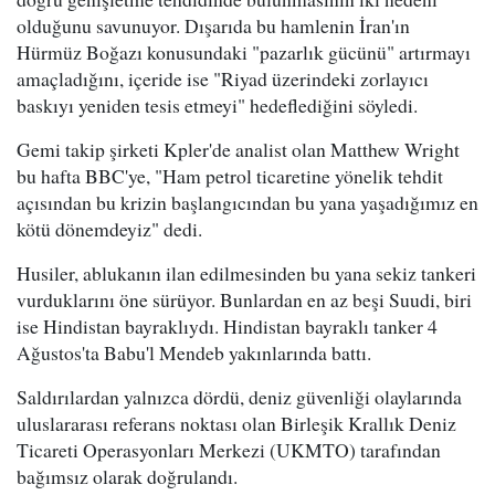
olduğunu savunuyor. Dışarıda bu hamlenin İran'ın
Hürmüz Boğazı konusundaki "pazarlık gücünü" artırmayı
amaçladığını, içeride ise "Riyad üzerindeki zorlayıcı
baskıyı yeniden tesis etmeyi" hedeflediğini söyledi.
Gemi takip şirketi Kpler'de analist olan Matthew Wright
bu hafta BBC'ye, "Ham petrol ticaretine yönelik tehdit
açısından bu krizin başlangıcından bu yana yaşadığımız en
kötü dönemdeyiz" dedi.
Husiler, ablukanın ilan edilmesinden bu yana sekiz tankeri
vurduklarını öne sürüyor. Bunlardan en az beşi Suudi, biri
ise Hindistan bayraklıydı. Hindistan bayraklı tanker 4
Ağustos'ta Babu'l Mendeb yakınlarında battı.
Saldırılardan yalnızca dördü, deniz güvenliği olaylarında
uluslararası referans noktası olan Birleşik Krallık Deniz
Ticareti Operasyonları Merkezi (UKMTO) tarafından
bağımsız olarak doğrulandı.