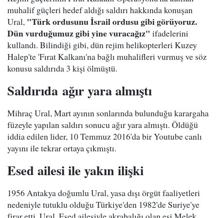
muhalif güçleri hedef aldığı saldırı hakkında konuşan
"Türk ordusunu İsrail ordusu gibi görüyoruz.
Ural,
Dün vurduğumuz gibi yine vuracağız"
ifadelerini
kullandı. Bilindiği gibi, dün rejim helikopterleri Kuzey
Halep'te 'Fırat Kalkanı'na bağlı muhalifleri vurmuş ve söz
konusu saldırıda 3 kişi ölmüştü.
Saldırıda ağır yara almıştı
Mihraç Ural, Mart ayının sonlarında bulunduğu karargaha
füzeyle yapılan saldırı sonucu ağır yara almıştı. Öldüğü
iddia edilen lider, 10 Temmuz 2016'da bir Youtube canlı
yayını ile tekrar ortaya çıkmıştı.
Esed ailesi ile yakın ilişki
1956 Antakya doğumlu Ural, yasa dışı örgüt faaliyetleri
nedeniyle tutuklu olduğu Türkiye'den 1982'de Suriye'ye
firar etti. Ural, Esed ailesiyle akrabalığı olan eşi Melek