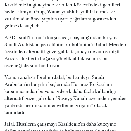
Kızıldeniz'in güneyinde ve Aden Körfezi'ndeki gemileri
hedef almıştı. Grup, Wafaa'yı ablukayı ihlal etmek ve
vurulmadan önce yapılan uyarı çağrılarını görmezden
gelmekle suçladı.
ABD-İsrail'in İran'a karşı savaşı başladığından bu yana
Suudi Arabistan, petrolünün bir bölümünü Babu'l Mendeb
üzerinden alternatif güzergahla taşımaya devam etmişti.
Ancak Husilerin boğaza yönelik ablukası artık bu
seçeneği de sınırlandırıyor.
Yemen analisti Ibrahim Jalal, bu hamleyi, Suudi
Arabistan'ın bu yılın başlarında Hürmüz Boğazı'nın
kapanmasından bu yana giderek daha fazla kullandığı
alternatif güzergah olan "Süveyş Kanalı üzerinden yeniden
yönlendirme imkanını engelleme girişimi" olarak
tanımladı.
Jalal, Husilerin çatışmayı Kızıldeniz'in daha kuzeyine
doğru genişletme tehdidinde bulunmasının iki nedeni