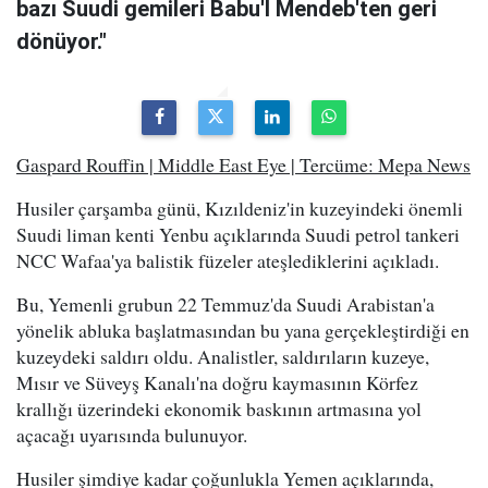
bazı Suudi gemileri Babu'l Mendeb'ten geri
dönüyor."
Gaspard Rouffin | Middle East Eye | Tercüme: Mepa News
Husiler çarşamba günü, Kızıldeniz'in kuzeyindeki önemli
Suudi liman kenti Yenbu açıklarında Suudi petrol tankeri
NCC Wafaa'ya balistik füzeler ateşlediklerini açıkladı.
Bu, Yemenli grubun 22 Temmuz'da Suudi Arabistan'a
yönelik abluka başlatmasından bu yana gerçekleştirdiği en
kuzeydeki saldırı oldu. Analistler, saldırıların kuzeye,
Mısır ve Süveyş Kanalı'na doğru kaymasının Körfez
krallığı üzerindeki ekonomik baskının artmasına yol
açacağı uyarısında bulunuyor.
Husiler şimdiye kadar çoğunlukla Yemen açıklarında,