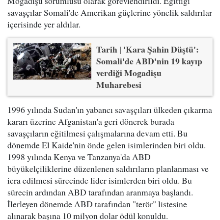
Mogadişu sorumlusu olarak görevlendirildi. Eğittiği
savaşçılar Somali'de Amerikan güçlerine yönelik saldırılar
içerisinde yer aldılar.
Tarih | 'Kara Şahin Düştü':
Somali'de ABD'nin 19 kayıp
verdiği Mogadişu
Muharebesi
1996 yılında Sudan'ın yabancı savaşçıları ülkeden çıkarma
kararı üzerine Afganistan'a geri dönerek burada
savaşçıların eğitilmesi çalışmalarına devam etti. Bu
dönemde El Kaide'nin önde gelen isimlerinden biri oldu.
1998 yılında Kenya ve Tanzanya'da ABD
büyükelçiliklerine düzenlenen saldırıların planlanması ve
icra edilmesi sürecinde lider isimlerden biri oldu. Bu
sürecin ardından ABD tarafından aranmaya başlandı.
İlerleyen dönemde ABD tarafından "terör" listesine
alınarak başına 10 milyon dolar ödül konuldu.