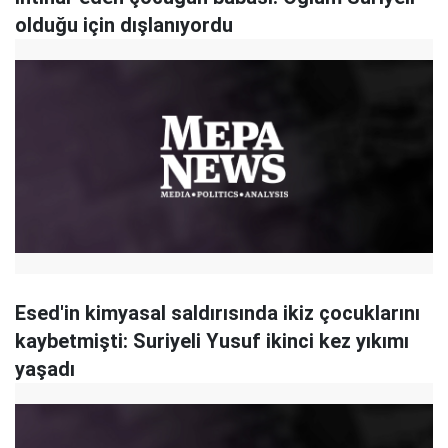
olduğu için dışlanıyordu
Esed'in kimyasal saldırısında ikiz çocuklarını
kaybetmişti: Suriyeli Yusuf ikinci kez yıkımı
yaşadı