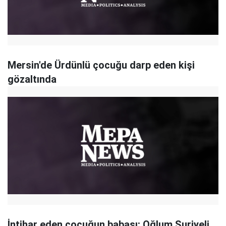
Mersin'de Ürdünlü çocuğu darp eden kişi
gözaltında
İntihar eden çocuğun babası: Oğlum Suriyeli