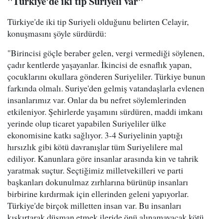
"Türkiye'de iki tip Suriyeli var"
Türkiye'de iki tip Suriyeli olduğunu belirten Celayir,
konuşmasını şöyle sürdürdü:
"Birincisi göçle beraber gelen, vergi vermediği söylenen,
çadır kentlerde yaşayanlar. İkincisi de esnaflık yapan,
çocuklarını okullara gönderen Suriyeliler. Türkiye bunun
farkında olmalı. Suriye'den gelmiş vatandaşlarla evlenen
insanlarımız var. Onlar da bu nefret söylemlerinden
etkileniyor. Şehirlerde yaşamını sürdüren, maddi imkanı
yerinde olup ticaret yapabilen Suriyeliler ülke
ekonomisine katkı sağlıyor. 3-4 Suriyelinin yaptığı
hırsızlık gibi kötü davranışlar tüm Suriyelilere mal
ediliyor. Kanunlara göre insanlar arasında kin ve tahrik
yaratmak suçtur. Seçtiğimiz milletvekilleri ve parti
başkanları dokunulmaz zırhlarına bürünüp insanları
birbirine kırdırmak için ellerinden geleni yapıyorlar.
Türkiye'de birçok milletten insan var. Bu insanları
kışkırtarak düşman etmek ileride önü alınamayacak kötü