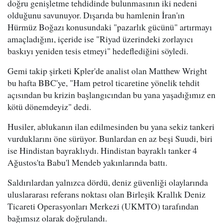
doğru genişletme tehdidinde bulunmasının iki nedeni
olduğunu savunuyor. Dışarıda bu hamlenin İran'ın
Hürmüz Boğazı konusundaki "pazarlık gücünü" artırmayı
amaçladığını, içeride ise "Riyad üzerindeki zorlayıcı
baskıyı yeniden tesis etmeyi" hedeflediğini söyledi.
Gemi takip şirketi Kpler'de analist olan Matthew Wright
bu hafta BBC'ye, "Ham petrol ticaretine yönelik tehdit
açısından bu krizin başlangıcından bu yana yaşadığımız en
kötü dönemdeyiz" dedi.
Husiler, ablukanın ilan edilmesinden bu yana sekiz tankeri
vurduklarını öne sürüyor. Bunlardan en az beşi Suudi, biri
ise Hindistan bayraklıydı. Hindistan bayraklı tanker 4
Ağustos'ta Babu'l Mendeb yakınlarında battı.
Saldırılardan yalnızca dördü, deniz güvenliği olaylarında
uluslararası referans noktası olan Birleşik Krallık Deniz
Ticareti Operasyonları Merkezi (UKMTO) tarafından
bağımsız olarak doğrulandı.