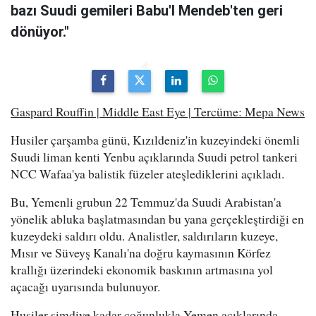
bazı Suudi gemileri Babu'l Mendeb'ten geri
dönüyor."
Gaspard Rouffin | Middle East Eye | Tercüme: Mepa News
Husiler çarşamba günü, Kızıldeniz'in kuzeyindeki önemli
Suudi liman kenti Yenbu açıklarında Suudi petrol tankeri
NCC Wafaa'ya balistik füzeler ateşlediklerini açıkladı.
Bu, Yemenli grubun 22 Temmuz'da Suudi Arabistan'a
yönelik abluka başlatmasından bu yana gerçekleştirdiği en
kuzeydeki saldırı oldu. Analistler, saldırıların kuzeye,
Mısır ve Süveyş Kanalı'na doğru kaymasının Körfez
krallığı üzerindeki ekonomik baskının artmasına yol
açacağı uyarısında bulunuyor.
Husiler şimdiye kadar çoğunlukla Yemen açıklarında,