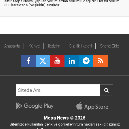
aittir. Mepa News, yapılan yorumlardan sorumlu değildir. Her bir yorum
600 karakterle (boşluklu) sınırlıdır.
Anasayfa
Künye
İletişim
Gizlilik İlkeleri
Sitene Ekle
Mepa News
© 2026
Sitemizde kullanılan içerik ve görsellerin tüm hakları saklıdır, izinsiz