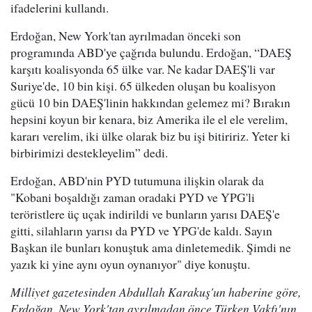
ifadelerini kullandı.
Erdoğan, New York'tan ayrılmadan önceki son
programında ABD'ye çağrıda bulundu. Erdoğan, “DAEŞ
karşıtı koalisyonda 65 ülke var. Ne kadar DAEŞ'li var
Suriye'de, 10 bin kişi. 65 ülkeden oluşan bu koalisyon
gücü 10 bin DAEŞ'linin hakkından gelemez mi? Bırakın
hepsini koyun bir kenara, biz Amerika ile el ele verelim,
kararı verelim, iki ülke olarak biz bu işi bitiririz. Yeter ki
birbirimizi destekleyelim” dedi.
Erdoğan, ABD'nin PYD tutumuna ilişkin olarak da
"Kobani boşaldığı zaman oradaki PYD ve YPG'li
teröristlere üç uçak indirildi ve bunların yarısı DAEŞ'e
gitti, silahların yarısı da PYD ve YPG'de kaldı. Sayın
Başkan ile bunları konuştuk ama dinletemedik. Şimdi ne
yazık ki yine aynı oyun oynanıyor" diye konuştu.
Milliyet gazetesinden Abdullah Karakuş'un haberine göre,
Erdoğan, New York'tan ayrılmadan önce Türken Vakfı'nın