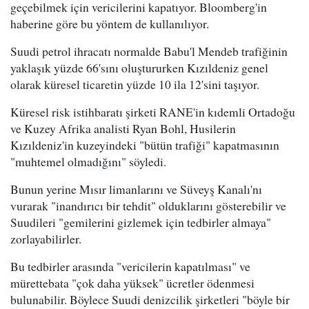
geçebilmek için vericilerini kapatıyor. Bloomberg'in
haberine göre bu yöntem de kullanılıyor.
Suudi petrol ihracatı normalde Babu'l Mendeb trafiğinin
yaklaşık yüzde 66'sını oluştururken Kızıldeniz genel
olarak küresel ticaretin yüzde 10 ila 12'sini taşıyor.
Küresel risk istihbaratı şirketi RANE'in kıdemli Ortadoğu
ve Kuzey Afrika analisti Ryan Bohl, Husilerin
Kızıldeniz'in kuzeyindeki "bütün trafiği" kapatmasının
"muhtemel olmadığını" söyledi.
Bunun yerine Mısır limanlarını ve Süveyş Kanalı'nı
vurarak "inandırıcı bir tehdit" olduklarını gösterebilir ve
Suudileri "gemilerini gizlemek için tedbirler almaya"
zorlayabilirler.
Bu tedbirler arasında "vericilerin kapatılması" ve
mürettebata "çok daha yüksek" ücretler ödenmesi
bulunabilir. Böylece Suudi denizcilik şirketleri "böyle bir