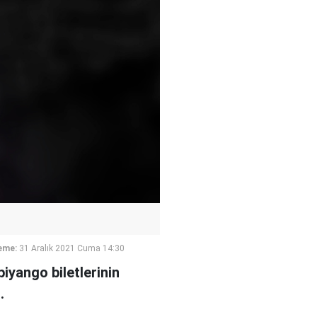
eme:
31 Aralık 2021 Cuma 14:30
iyango biletlerinin
.