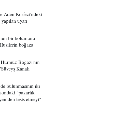
ve Aden Körfezi'ndeki
 yapılan uyarı
lünün bir bölümünü
Husilerin boğaza
da Hürmüz Boğazı'nın
 "Süveyş Kanalı
nde bulunmasının iki
sundaki "pazarlık
yeniden tesis etmeyi"