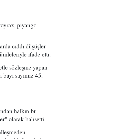
Poyraz, piyango
arda ciddi düşüşler
mleleriyle ifade etti.
etle sözleşme yapan
an bayi sayımız 45.
fından halkın bu
r" olarak bahsetti.
zelleşmeden