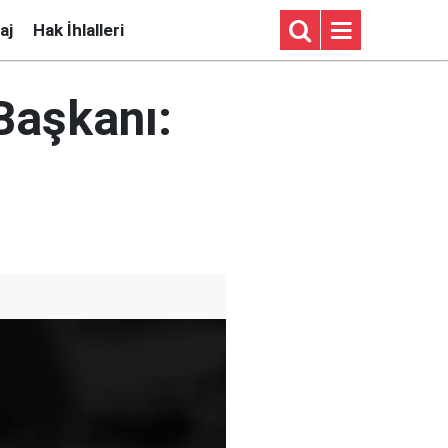
aj
Hak İhlalleri
Başkanı: