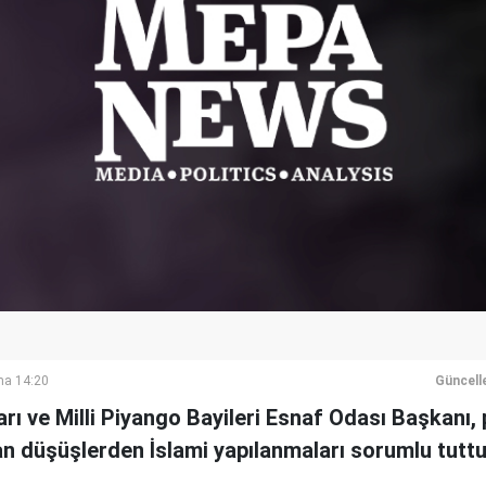
ma 14:20
Güncell
ı ve Milli Piyango Bayileri Esnaf Odası Başkanı, p
an düşüşlerden İslami yapılanmaları sorumlu tuttu