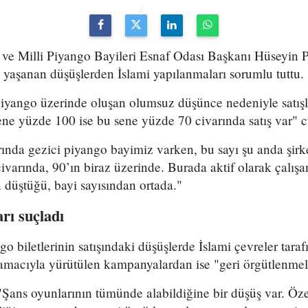
ve Milli Piyango Bayileri Esnaf Odası Başkanı Hüseyin 
da yaşanan düşüşlerden İslami yapılanmaları sorumlu tuttu.
piyango üzerinde oluşan olumsuz düşünce nedeniyle satışl
ne yüzde 100 ise bu sene yüzde 70 civarında satış var" cü
ında gezici piyango bayimiz varken, bu sayı şu anda şirk
civarında, 90’ın biraz üzerinde. Burada aktif olarak çalış
n düştüğü, bayi sayısından ortada."
rı suçladı
o biletlerinin satışındaki düşüşlerde İslami çevreler tara
amacıyla yürütülen kampanyalardan ise "geri örgütlenmele
 "Şans oyunlarının tümünde alabildiğine bir düşüş var. Ö