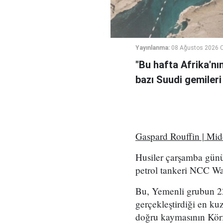
Yayınlanma:
08 Ağustos 2026 C
"Bu hafta Afrika'nı
bazı Suudi gemileri
Gaspard Rouffin | Mi
Husiler çarşamba günü
petrol tankeri NCC Wafa
Bu, Yemenli grubun 2
gerçekleştirdiği en kuz
doğru kaymasının Körf