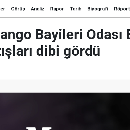
ler
Görüş
Analiz
Rapor
Tarih
Biyografi
Röport
yango Bayileri Odası 
tışları dibi gördü