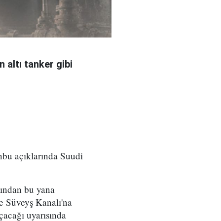
 altı tanker gibi
nbu açıklarında Suudi
sından bu yana
 ve Süveyş Kanalı'na
çacağı uyarısında