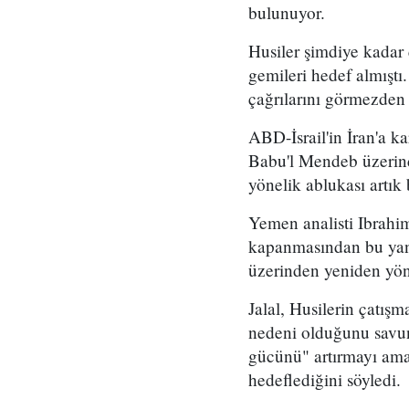
bulunuyor.
Husiler şimdiye kadar
gemileri hedef almıştı
çağrılarını görmezden
ABD-İsrail'in İran'a k
Babu'l Mendeb üzerind
yönelik ablukası artık 
Yemen analisti Ibrahim
kapanmasından bu yana
üzerinden yeniden yön
Jalal, Husilerin çatış
nedeni olduğunu savun
gücünü" artırmayı amaç
hedeflediğini söyledi.