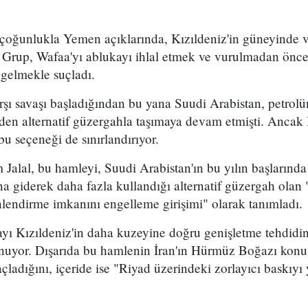
 çoğunlukla Yemen açıklarında, Kızıldeniz'in güneyinde 
. Grup, Wafaa'yı ablukayı ihlal etmek ve vurulmadan önce
 gelmekle suçladı.
arşı savaşı başladığından bu yana Suudi Arabistan, petro
en alternatif güzergahla taşımaya devam etmişti. Ancak 
bu seçeneği de sınırlandırıyor.
 Jalal, bu hamleyi, Suudi Arabistan'ın bu yılın başların
 giderek daha fazla kullandığı alternatif güzergah olan
lendirme imkanını engelleme girişimi" olarak tanımladı.
mayı Kızıldeniz'in daha kuzeyine doğru genişletme tehdidi
uyor. Dışarıda bu hamlenin İran'ın Hürmüz Boğazı konu
ladığını, içeride ise "Riyad üzerindeki zorlayıcı baskıyı 