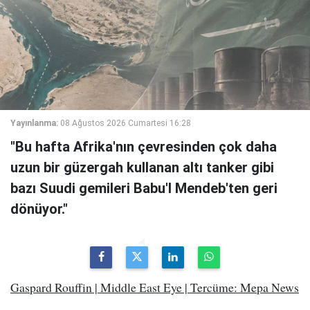
Yayınlanma:
08 Ağustos 2026 Cumartesi 16:28
"Bu hafta Afrika'nın çevresinden çok daha
uzun bir güzergah kullanan altı tanker gibi
bazı Suudi gemileri Babu'l Mendeb'ten geri
dönüyor."
Gaspard Rouffin | Middle East Eye | Tercüme: Mepa News