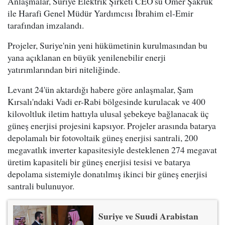
Anlaşmalar, Suriye Elektrik Şirketi CEO'su Ömer Şakruk
ile Harafi Genel Müdür Yardımcısı İbrahim el-Emir
tarafından imzalandı.
Projeler, Suriye'nin yeni hükümetinin kurulmasından bu
yana açıklanan en büyük yenilenebilir enerji
yatırımlarından biri niteliğinde.
Levant 24'ün aktardığı habere göre anlaşmalar, Şam
Kırsalı'ndaki Vadi er-Rabi bölgesinde kurulacak ve 400
kilovoltluk iletim hattıyla ulusal şebekeye bağlanacak üç
güneş enerjisi projesini kapsıyor. Projeler arasında batarya
depolamalı bir fotovoltaik güneş enerjisi santrali, 200
megavatlık inverter kapasitesiyle desteklenen 274 megavat
üretim kapasiteli bir güneş enerjisi tesisi ve batarya
depolama sistemiyle donatılmış ikinci bir güneş enerjisi
santrali bulunuyor.
Suriye ve Suudi Arabistan