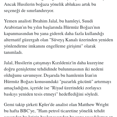
Ancak Husilerin boğaza yönelik ablukası artık bu
seçeneği de sınırlandırıyor.
Yemen analisti Ibrahim Jalal, bu hamleyi, Suudi
Arabistan'ın bu yılın başlarında Hürmüz Boğazı'nın
kapanmasından bu yana giderek daha fazla kullandığı
alternatif güzergah olan "Süveyş Kanalı üzerinden yeniden
yönlendirme imkanını engelleme girişimi" olarak
tanımladı.
Jalal, Husilerin çatışmayı Kızıldeniz'in daha kuzeyine
doğru genişletme tehdidinde bulunmasının iki nedeni
olduğunu savunuyor. Dışarıda bu hamlenin İran'ın
Hürmüz Boğazı konusundaki "pazarlık gücünü" artırmayı
amaçladığını, içeride ise "Riyad üzerindeki zorlayıcı
baskıyı yeniden tesis etmeyi" hedeflediğini söyledi.
Gemi takip şirketi Kpler'de analist olan Matthew Wright
bu hafta BBC'ye, "Ham petrol ticaretine yönelik tehdit
açısından bu krizin başlangıcından bu yana yaşadığımız en