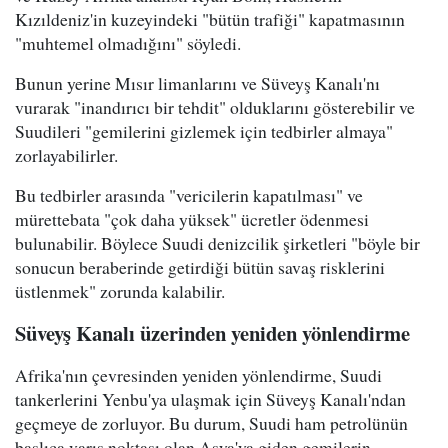
Kızıldeniz'in kuzeyindeki "bütün trafiği" kapatmasının
"muhtemel olmadığını" söyledi.
Bunun yerine Mısır limanlarını ve Süveyş Kanalı'nı
vurarak "inandırıcı bir tehdit" olduklarını gösterebilir ve
Suudileri "gemilerini gizlemek için tedbirler almaya"
zorlayabilirler.
Bu tedbirler arasında "vericilerin kapatılması" ve
mürettebata "çok daha yüksek" ücretler ödenmesi
bulunabilir. Böylece Suudi denizcilik şirketleri "böyle bir
sonucun beraberinde getirdiği bütün savaş risklerini
üstlenmek" zorunda kalabilir.
Süveyş Kanalı üzerinden yeniden yönlendirme
Afrika'nın çevresinden yeniden yönlendirme, Suudi
tankerlerini Yenbu'ya ulaşmak için Süveyş Kanalı'ndan
geçmeye de zorluyor. Bu durum, Suudi ham petrolünün
başlıca varış noktası olan Asya'ya giden gemilerin