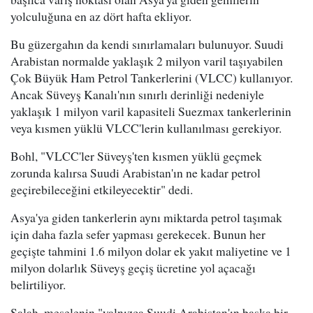
yolculuğuna en az dört hafta ekliyor.
Bu güzergahın da kendi sınırlamaları bulunuyor. Suudi
Arabistan normalde yaklaşık 2 milyon varil taşıyabilen
Çok Büyük Ham Petrol Tankerlerini (VLCC) kullanıyor.
Ancak Süveyş Kanalı'nın sınırlı derinliği nedeniyle
yaklaşık 1 milyon varil kapasiteli Suezmax tankerlerinin
veya kısmen yüklü VLCC'lerin kullanılması gerekiyor.
Bohl, "VLCC'ler Süveyş'ten kısmen yüklü geçmek
zorunda kalırsa Suudi Arabistan'ın ne kadar petrol
geçirebileceğini etkileyecektir" dedi.
Asya'ya giden tankerlerin aynı miktarda petrol taşımak
için daha fazla sefer yapması gerekecek. Bunun her
geçişte tahmini 1.6 milyon dolar ek yakıt maliyetine ve 1
milyon dolarlık Süveyş geçiş ücretine yol açacağı
belirtiliyor.
Salah, meselenin "yalnızca Suudi Arabistan'ın başka bir