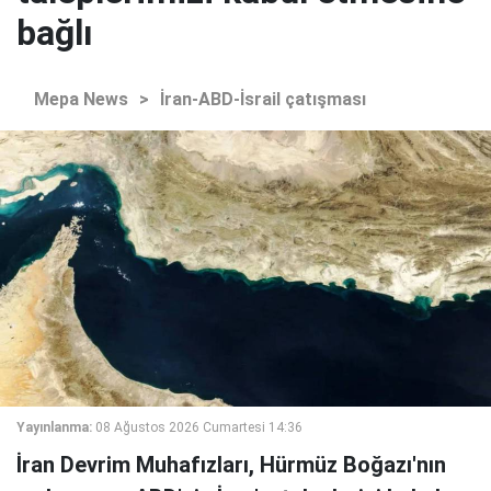
bağlı
Mepa News
>
İran-ABD-İsrail çatışması
Yayınlanma:
08 Ağustos 2026 Cumartesi 14:36
İran Devrim Muhafızları, Hürmüz Boğazı'nın