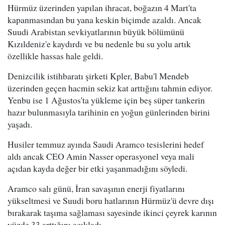
Hürmüz üzerinden yapılan ihracat, boğazın 4 Mart'ta
kapanmasından bu yana keskin biçimde azaldı. Ancak
Suudi Arabistan sevkiyatlarının büyük bölümünü
Kızıldeniz'e kaydırdı ve bu nedenle bu su yolu artık
özellikle hassas hale geldi.
Denizcilik istihbaratı şirketi Kpler, Babu'l Mendeb
üzerinden geçen hacmin sekiz kat arttığını tahmin ediyor.
Yenbu ise 1 Ağustos'ta yükleme için beş süper tankerin
hazır bulunmasıyla tarihinin en yoğun günlerinden birini
yaşadı.
Husiler temmuz ayında Saudi Aramco tesislerini hedef
aldı ancak CEO Amin Nasser operasyonel veya mali
açıdan kayda değer bir etki yaşanmadığını söyledi.
Aramco salı günü, İran savaşının enerji fiyatlarını
yükseltmesi ve Suudi boru hatlarının Hürmüz'ü devre dışı
bırakarak taşıma sağlaması sayesinde ikinci çeyrek karının
yüzde 33 arttığını açıkladı.