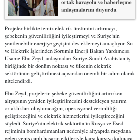
ortak havayolu ve haberleşme
anlaşmalarını duyurdu
Projeler birlikte temiz elektrik üretimini artırmayı,
şebekenin güvenilirliğini iyileştirmeyi ve Suriye'nin
yenilenebilir enerjiye geçişini desteklemeyi amaçlıyor. Su
ve Elektrik İşlerinden Sorumlu Enerji Bakan Yardımcısı
Usame Ebu Zeyd, anlaşmaları Suriye-Suudi Arabistan iş
birliğinde bir dönüm noktası ve ülkenin elektrik
sektörünün geliştirilmesi açısından önemli bir adım olarak
nitelendirdi.
Ebu Zeyd, projelerin şebeke güvenilirliğini artırırken
altyapının yeniden iyileştirilmesini destekleyen yatırım
ortaklıkları oluşturacağını, operasyonel verimliliği
geliştireceğini ve elektrik hizmetlerini iyileştireceğini
söyledi. Suriye'nin elektrik sektörünün Rusya ve Esed
rejiminin bombardımanları nedeniyle altyapıda meydana
gelen geniş çaplı hasarın etkileriyle karşı karşıya kalmaya