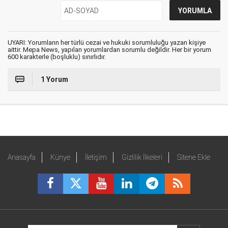
UYARI: Yorumların her türlü cezai ve hukuki sorumluluğu yazan kişiye
aittir. Mepa News, yapılan yorumlardan sorumlu değildir. Her bir yorum
600 karakterle (boşluklu) sınırlıdır.
1 Yorum
Anasayfa
Künye
İletişim
Gizlilik İlkeleri
Sitene Ekle