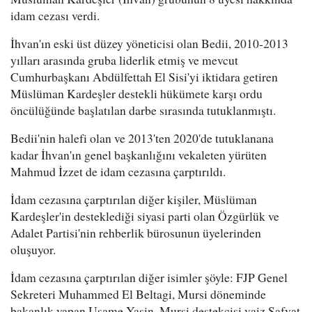
idam cezası verdi.
İhvan'ın eski üst düzey yöneticisi olan Bedii, 2010-2013
yılları arasında gruba liderlik etmiş ve mevcut
Cumhurbaşkanı Abdülfettah El Sisi'yi iktidara getiren
Müslüman Kardeşler destekli hükümete karşı ordu
öncülüğünde başlatılan darbe sırasında tutuklanmıştı.
Bedii'nin halefi olan ve 2013'ten 2020'de tutuklanana
kadar İhvan'ın genel başkanlığını vekaleten yürüten
Mahmud İzzet de idam cezasına çarptırıldı.
İdam cezasına çarptırılan diğer kişiler, Müslüman
Kardeşler'in desteklediği siyasi parti olan Özgürlük ve
Adalet Partisi'nin rehberlik bürosunun üyelerinden
oluşuyor.
İdam cezasına çarptırılan diğer isimler şöyle: FJP Genel
Sekreteri Muhammed El Beltagi, Mursi döneminde
bakanlık yapan Usame Yasin, Mursi destekçisi vaiz Safvat