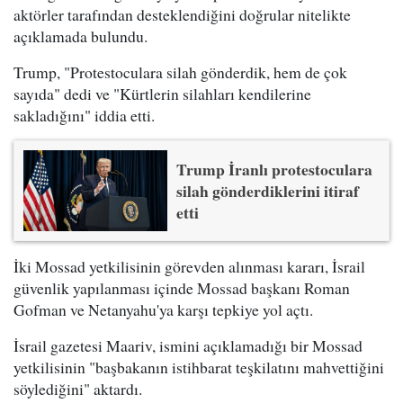
aktörler tarafından desteklendiğini doğrular nitelikte
açıklamada bulundu.
Trump, "Protestoculara silah gönderdik, hem de çok
sayıda" dedi ve "Kürtlerin silahları kendilerine
sakladığını" iddia etti.
Trump İranlı protestoculara
silah gönderdiklerini itiraf
etti
İki Mossad yetkilisinin görevden alınması kararı, İsrail
güvenlik yapılanması içinde Mossad başkanı Roman
Gofman ve Netanyahu'ya karşı tepkiye yol açtı.
İsrail gazetesi Maariv, ismini açıklamadığı bir Mossad
yetkilisinin "başbakanın istihbarat teşkilatını mahvettiğini
söylediğini" aktardı.