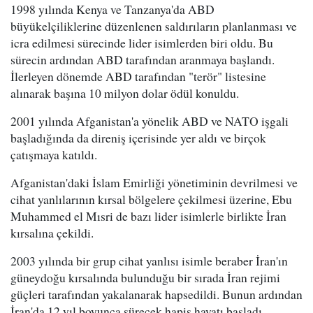
1998 yılında Kenya ve Tanzanya'da ABD
büyükelçiliklerine düzenlenen saldırıların planlanması ve
icra edilmesi sürecinde lider isimlerden biri oldu. Bu
sürecin ardından ABD tarafından aranmaya başlandı.
İlerleyen dönemde ABD tarafından "terör" listesine
alınarak başına 10 milyon dolar ödül konuldu.
2001 yılında Afganistan'a yönelik ABD ve NATO işgali
başladığında da direniş içerisinde yer aldı ve birçok
çatışmaya katıldı.
Afganistan'daki İslam Emirliği yönetiminin devrilmesi ve
cihat yanlılarının kırsal bölgelere çekilmesi üzerine, Ebu
Muhammed el Mısri de bazı lider isimlerle birlikte İran
kırsalına çekildi.
2003 yılında bir grup cihat yanlısı isimle beraber İran'ın
güneydoğu kırsalında bulunduğu bir sırada İran rejimi
güçleri tarafından yakalanarak hapsedildi. Bunun ardından
İran'da 12 yıl boyunca sürecek hapis hayatı başladı.