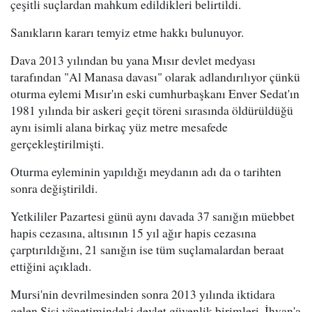
çeşitli suçlardan mahkum edildikleri belirtildi.
Sanıkların kararı temyiz etme hakkı bulunuyor.
Dava 2013 yılından bu yana Mısır devlet medyası
tarafından "Al Manasa davası" olarak adlandırılıyor çünkü
oturma eylemi Mısır'ın eski cumhurbaşkanı Enver Sedat'ın
1981 yılında bir askeri geçit töreni sırasında öldürüldüğü
aynı isimli alana birkaç yüz metre mesafede
gerçekleştirilmişti.
Oturma eyleminin yapıldığı meydanın adı da o tarihten
sonra değiştirildi.
Yetkililer Pazartesi günü aynı davada 37 sanığın müebbet
hapis cezasına, altısının 15 yıl ağır hapis cezasına
çarptırıldığını, 21 sanığın ise tüm suçlamalardan beraat
ettiğini açıkladı.
Mursi'nin devrilmesinden sonra 2013 yılında iktidara
gelen Sisi yönetimindeki devlet güvenlik birimleri, İhvan'a