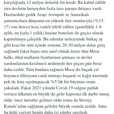
karşılığında 12 milyar dolarlık bir kredi. Bu kabul edildi
zira devletin herşeyden fazla taze paraya ihtiyacı vardı.
Hazinedeki gedik Arap, Avrupalı ve Amerikalı
yatırımcılara dünyanın en yüksek faiz oranlarıyla (%15-
17) son derece kısa vadeli teklif edilen (genellikle 1-6
aylık, en fazla 1 yıllık) hazine bonoları ile geçici olarak
kapatılmaya çalışıldı. Bu adımlar neticesinde birkaç ay
gibi kısa bir süre içinde sisteme 20-30 milyar dolar giriş
sağlandı fakat başta orta sınıf olmak üzere tüm Mısır
halkı, ithal malların fiyatlarının artması ve devlet
yardımlarının kesilmesi nedeniyle her geçen gün biraz
daha ezildi. Tüm bunlara rağmen Mısır iki buçuk yıl
boyunca illüzyonu canlı tutmayı başardı ve kağıt üzerinde
pek de fena sayılmayacak %5’lik bir büyüme oranı
yakaladı. Fakat 2021 yılında Covid-19 salgını patlak
verince ülkenin en büyük iki gelir kapısına ilk darbe inmiş
oldu: önce turistler gelmez oldu sonra da Süveyş
Kanalı’ndan sağlanan gelirler büyük oranda azaldı. Ama
bu kötü vaziyet henüz daha iyi günler sayılırdı.