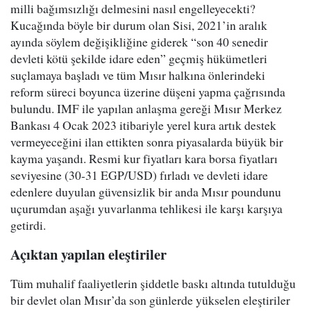
milli bağımsızlığı delmesini nasıl engelleyecekti?
Kucağında böyle bir durum olan Sisi, 2021’in aralık
ayında söylem değişikliğine giderek “son 40 senedir
devleti kötü şekilde idare eden” geçmiş hükümetleri
suçlamaya başladı ve tüm Mısır halkına önlerindeki
reform süreci boyunca üzerine düşeni yapma çağrısında
bulundu. IMF ile yapılan anlaşma gereği Mısır Merkez
Bankası 4 Ocak 2023 itibariyle yerel kura artık destek
vermeyeceğini ilan ettikten sonra piyasalarda büyük bir
kayma yaşandı. Resmi kur fiyatları kara borsa fiyatları
seviyesine (30-31 EGP/USD) fırladı ve devleti idare
edenlere duyulan güvensizlik bir anda Mısır poundunu
uçurumdan aşağı yuvarlanma tehlikesi ile karşı karşıya
getirdi.
Açıktan yapılan eleştiriler
Tüm muhalif faaliyetlerin şiddetle baskı altında tutulduğu
bir devlet olan Mısır’da son günlerde yükselen eleştiriler