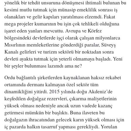
yönelik bir tehdit unsuruna dönüşmesi ihtimali bulunan bu
kesimi mutlu tutmak için münasip emeklilik sonrası iş
olanakları ve gelir kapıları yaratılması elzemdi. Fakat
mega projeler kumarının bu işin çok tehlikeli olduğuna
işaret eden yanları mevcuttu. Avrupa ve Körfez
bölgesindeki devletlerde işçi olarak çalışan milyonlarca
Mısırlının memleketlerine gönderdiği paralar, Süveyş
Kanalı gelirleri ve turizm sektörü bir noktadan sonra
devleti ayakta tutmak için yeterli olmamaya başladı. Yeni
bir şeyler bulunması lazımdı ama ne?
Ordu bağlantılı şirketlerden kaynaklanan haksız rekabet
ortamında dermanı kalmayan özel sektör tüm
dinamikliğini yitirdi. 2015 yılında doğu Akdeniz’de
keşfedilen doğalgaz rezervleri, çıkarma maliyetlerinin
yüksek olması nedeniyle ancak uzun vadede kazanç
getirmesi mümkün bir başlıktı. Buna ilaveten bu
doğalgazın ihracatından gelecek karın yüksek olması için
iç pazarda halkın tasarruf yapması gerekliydi. Yorulan