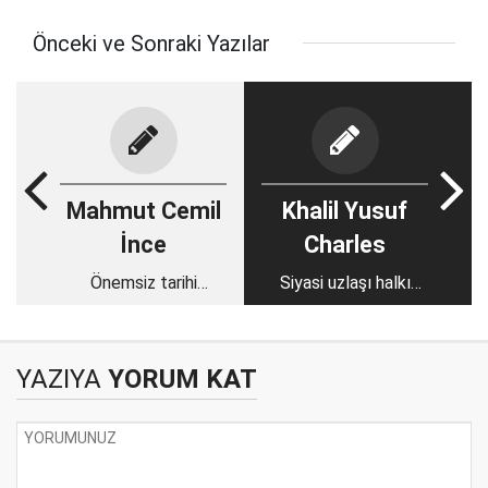
Önceki ve Sonraki Yazılar
Mahmut Cemil
Khalil Yusuf
İnce
Charles
Önemsiz tarihi
Siyasi uzlaşı halkı
camiler, kıymetli antik
tatmin etmedi: Sudan
putlar
nereye gidiyor?
YAZIYA
YORUM KAT