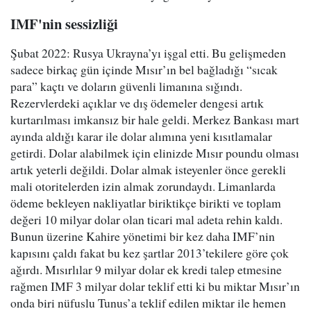
IMF'nin sessizliği
Şubat 2022: Rusya Ukrayna’yı işgal etti. Bu gelişmeden
sadece birkaç gün içinde Mısır’ın bel bağladığı “sıcak
para” kaçtı ve doların güvenli limanına sığındı.
Rezervlerdeki açıklar ve dış ödemeler dengesi artık
kurtarılması imkansız bir hale geldi. Merkez Bankası mart
ayında aldığı karar ile dolar alımına yeni kısıtlamalar
getirdi. Dolar alabilmek için elinizde Mısır poundu olması
artık yeterli değildi. Dolar almak isteyenler önce gerekli
mali otoritelerden izin almak zorundaydı. Limanlarda
ödeme bekleyen nakliyatlar biriktikçe birikti ve toplam
değeri 10 milyar dolar olan ticari mal adeta rehin kaldı.
Bunun üzerine Kahire yönetimi bir kez daha IMF’nin
kapısını çaldı fakat bu kez şartlar 2013’tekilere göre çok
ağırdı. Mısırlılar 9 milyar dolar ek kredi talep etmesine
rağmen IMF 3 milyar dolar teklif etti ki bu miktar Mısır’ın
onda biri nüfuslu Tunus’a teklif edilen miktar ile hemen