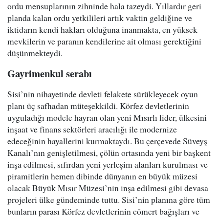
ordu mensuplarının zihninde hala tazeydi. Yıllardır geri
planda kalan ordu yetkilileri artık vaktin geldiğine ve
iktidarın kendi hakları olduğuna inanmakta, en yüksek
mevkilerin ve paranın kendilerine ait olması gerektiğini
düşünmekteydi.
Gayrimenkul serabı
Sisi’nin nihayetinde devleti felakete sürükleyecek oyun
planı üç safhadan müteşekkildi. Körfez devletlerinin
uyguladığı modele hayran olan yeni Mısırlı lider, ülkesini
inşaat ve finans sektörleri aracılığı ile modernize
edeceğinin hayallerini kurmaktaydı. Bu çerçevede Süveyş
Kanalı’nın genişletilmesi, çölün ortasında yeni bir başkent
inşa edilmesi, sıfırdan yeni yerleşim alanları kurulması ve
piramitlerin hemen dibinde dünyanın en büyük müzesi
olacak Büyük Mısır Müzesi’nin inşa edilmesi gibi devasa
projeleri ülke gündeminde tuttu. Sisi’nin planına göre tüm
bunların parası Körfez devletlerinin cömert bağışları ve