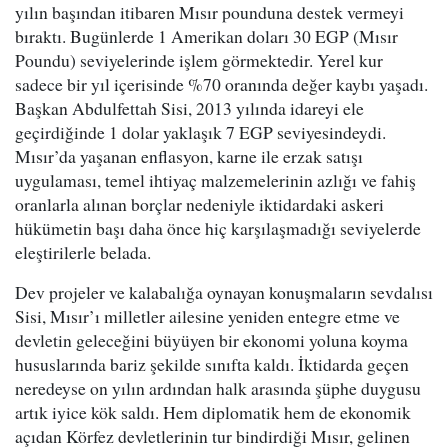
yılın başından itibaren Mısır pounduna destek vermeyi
bıraktı. Bugünlerde 1 Amerikan doları 30 EGP (Mısır
Poundu) seviyelerinde işlem görmektedir. Yerel kur
sadece bir yıl içerisinde %70 oranında değer kaybı yaşadı.
Başkan Abdulfettah Sisi, 2013 yılında idareyi ele
geçirdiğinde 1 dolar yaklaşık 7 EGP seviyesindeydi.
Mısır’da yaşanan enflasyon, karne ile erzak satışı
uygulaması, temel ihtiyaç malzemelerinin azlığı ve fahiş
oranlarla alınan borçlar nedeniyle iktidardaki askeri
hükümetin başı daha önce hiç karşılaşmadığı seviyelerde
eleştirilerle belada.
Dev projeler ve kalabalığa oynayan konuşmaların sevdalısı
Sisi, Mısır’ı milletler ailesine yeniden entegre etme ve
devletin geleceğini büyüyen bir ekonomi yoluna koyma
hususlarında bariz şekilde sınıfta kaldı. İktidarda geçen
neredeyse on yılın ardından halk arasında şüphe duygusu
artık iyice kök saldı. Hem diplomatik hem de ekonomik
açıdan Körfez devletlerinin tur bindirdiği Mısır, gelinen