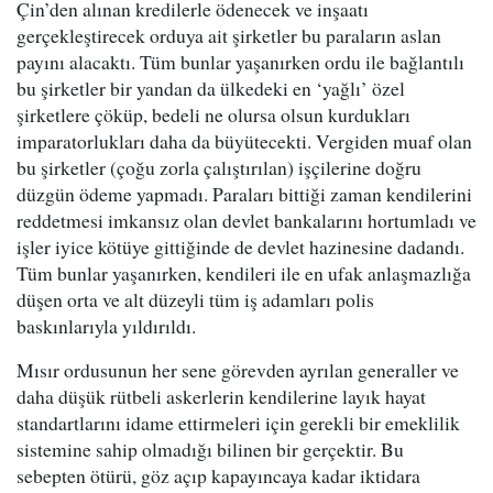
Çin’den alınan kredilerle ödenecek ve inşaatı
gerçekleştirecek orduya ait şirketler bu paraların aslan
payını alacaktı. Tüm bunlar yaşanırken ordu ile bağlantılı
bu şirketler bir yandan da ülkedeki en ‘yağlı’ özel
şirketlere çöküp, bedeli ne olursa olsun kurdukları
imparatorlukları daha da büyütecekti. Vergiden muaf olan
bu şirketler (çoğu zorla çalıştırılan) işçilerine doğru
düzgün ödeme yapmadı. Paraları bittiği zaman kendilerini
reddetmesi imkansız olan devlet bankalarını hortumladı ve
işler iyice kötüye gittiğinde de devlet hazinesine dadandı.
Tüm bunlar yaşanırken, kendileri ile en ufak anlaşmazlığa
düşen orta ve alt düzeyli tüm iş adamları polis
baskınlarıyla yıldırıldı.
Mısır ordusunun her sene görevden ayrılan generaller ve
daha düşük rütbeli askerlerin kendilerine layık hayat
standartlarını idame ettirmeleri için gerekli bir emeklilik
sistemine sahip olmadığı bilinen bir gerçektir. Bu
sebepten ötürü, göz açıp kapayıncaya kadar iktidara