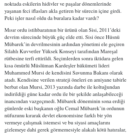
noktada eskilerin hidivler ve paşalar dönemlerinde
yaşanan feci iflasları akla getiren bir sürecin içine girdi.
Peki işler nasıl oldu da buralara kadar vardı?
Mısır ordu istihbaratının bir ürünü olan Sisi, 2011’deki
devrim sürecinde büyük güç elde etti. Sisi önce Hüsnü
Mübarek’in devrilmesinin ardından yönetimi ele geçiren
Silahlı Kuvvetler Yüksek Konseyi tarafından Mareşal
rütbesine terfi ettirildi. Seçimlerden sonra iktidara gelen
kısa ömürlü Müslüman Kardeşler hükümeti lideri
Muhammed Mursi de kendisini Savunma Bakanı olarak
atadı. Kendisine verilen strateji öneleri en amiyane tabirle
berbat olan Mursi, 2013 yazında darbe ile koltuğundan
indirildiği güne kadar ordu ile bir şekilde anlaşabileceği
inancından vazgeçmedi. Mübarek döneminin sona erdiği
günlerde eski başkanın oğlu Cemal Mübarek’in ordunun
nüfuzunu kırarak devlet ekonomisine farklı bir yön
vermeye çalışmak istemesi ve bu siyasi amaçlarını
gizlemeye dahi gerek görmemesiyle alakalı kötü hatıralar,