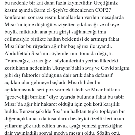
bu nedenle bir kat daha fazla kıymetlidir. Geçtiğimiz
kasım ayında Şarm el-Şeyh’te düzenlenen COP27
konferansı sonrası resmi kanallardan verilen mesajlarda
Mısır’ın içine düştüğü vaziyetten çıkılacağı ve ülkeye
büyük miktarda ana para girişi sağlanacağı ima
edilmesiyle birlikte halkın beklentisi de artmıştı fakat
Mısırlılar bu rüyadan ağır bir baş ağrısı ile uyandı.
Abdulfettah Sisi’nin söylemlerinin tonu da değişti.
“Vuracağız, kıracağız” söylemlerinin yerine ülkedeki
zorlukların nedeninin Ukrayna’daki savaş ve Covid salgını
gibi dış faktörler olduğuna dair artık daha defansif
açıklamalar gelmeye başladı. Mısırlı lider bir
açıklamasında sert poz vermek istedi ve Mısır halkına
“gezeveliği bırakın” diye uyarıda bulundu fakat bu tabir
Mısır’da ağır bir hakaret olduğu için çok kötü karşılık
buldu. Benzer şekilde Sisi’nin halktan tepki toplayan bir
diğer açıklaması da insanların besleyici özellikleri uzun
yıllardır göz ardı edilen tavuk ayağı yemesi gerektiğine
dair yayınladığı sosyal medya mesajı oldu. Sözün özü,