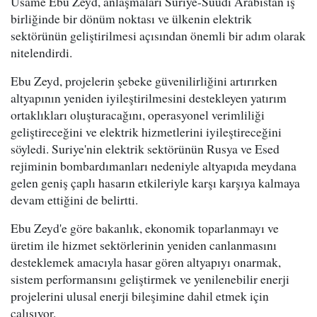
Usame Ebu Zeyd, anlaşmaları Suriye-Suudi Arabistan iş
birliğinde bir dönüm noktası ve ülkenin elektrik
sektörünün geliştirilmesi açısından önemli bir adım olarak
nitelendirdi.
Ebu Zeyd, projelerin şebeke güvenilirliğini artırırken
altyapının yeniden iyileştirilmesini destekleyen yatırım
ortaklıkları oluşturacağını, operasyonel verimliliği
geliştireceğini ve elektrik hizmetlerini iyileştireceğini
söyledi. Suriye'nin elektrik sektörünün Rusya ve Esed
rejiminin bombardımanları nedeniyle altyapıda meydana
gelen geniş çaplı hasarın etkileriyle karşı karşıya kalmaya
devam ettiğini de belirtti.
Ebu Zeyd'e göre bakanlık, ekonomik toparlanmayı ve
üretim ile hizmet sektörlerinin yeniden canlanmasını
desteklemek amacıyla hasar gören altyapıyı onarmak,
sistem performansını geliştirmek ve yenilenebilir enerji
projelerini ulusal enerji bileşimine dahil etmek için
çalışıyor.