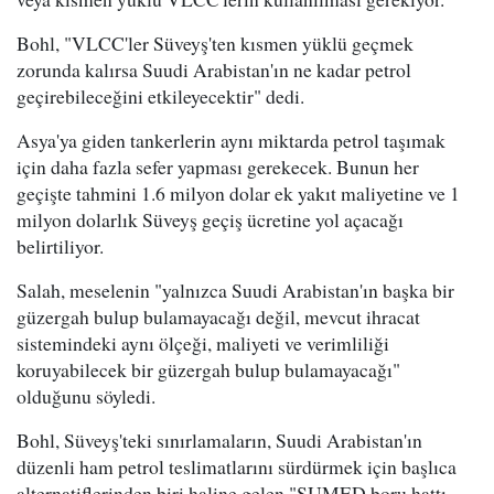
Bohl, "VLCC'ler Süveyş'ten kısmen yüklü geçmek
zorunda kalırsa Suudi Arabistan'ın ne kadar petrol
geçirebileceğini etkileyecektir" dedi.
Asya'ya giden tankerlerin aynı miktarda petrol taşımak
için daha fazla sefer yapması gerekecek. Bunun her
geçişte tahmini 1.6 milyon dolar ek yakıt maliyetine ve 1
milyon dolarlık Süveyş geçiş ücretine yol açacağı
belirtiliyor.
Salah, meselenin "yalnızca Suudi Arabistan'ın başka bir
güzergah bulup bulamayacağı değil, mevcut ihracat
sistemindeki aynı ölçeği, maliyeti ve verimliliği
koruyabilecek bir güzergah bulup bulamayacağı"
olduğunu söyledi.
Bohl, Süveyş'teki sınırlamaların, Suudi Arabistan'ın
düzenli ham petrol teslimatlarını sürdürmek için başlıca
alternatiflerinden biri haline gelen "SUMED boru hattı