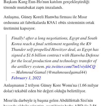
Başkanı Kang Eun-Ho'nun katılım gerçekleştirdiği
törende mutabakat zaptı imzalandı.
Anlaşma, Güney Koreli Hanwha firması ile Mısır
ordusuna ait fabrikalarda K9A1 obüs sisteminin ortak
üretimini kapsıyor.
Finally! after a long negotiations, Egypt and South
Korea reach a final settlement regarding the K9
Thunder self-propelled Howitzer deal, as Egypt has
signed a $1.6 billion contract with Hanwha Defense
for the local production and technology transfer of
the artillery system.
pic.twitter.com/7mUviykbCQ
— Mahmoud Gamal (@mahmouedgamal44)
February 1, 2022
Anlaşmanın 2 trilyon Güney Kore Wonu'na (1.66 milyar
dolar) tekabül eden bir değeri olduğu belirtiliyor.
Mısır'da darbeyle iş başına gelen Abdülfettah Sisi'nin
başında olduğu yönetim, geçtiğimiz hafta ABD ile 2.56