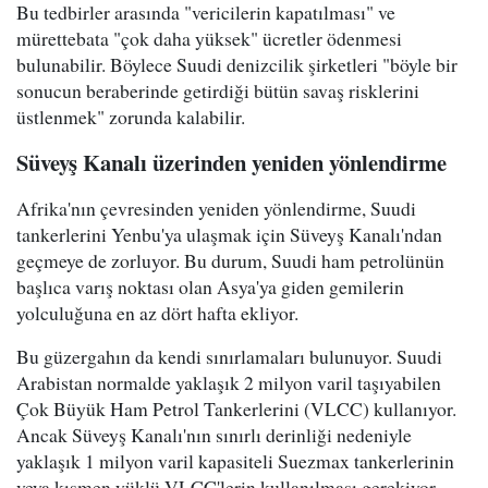
Bu tedbirler arasında "vericilerin kapatılması" ve
mürettebata "çok daha yüksek" ücretler ödenmesi
bulunabilir. Böylece Suudi denizcilik şirketleri "böyle bir
sonucun beraberinde getirdiği bütün savaş risklerini
üstlenmek" zorunda kalabilir.
Süveyş Kanalı üzerinden yeniden yönlendirme
Afrika'nın çevresinden yeniden yönlendirme, Suudi
tankerlerini Yenbu'ya ulaşmak için Süveyş Kanalı'ndan
geçmeye de zorluyor. Bu durum, Suudi ham petrolünün
başlıca varış noktası olan Asya'ya giden gemilerin
yolculuğuna en az dört hafta ekliyor.
Bu güzergahın da kendi sınırlamaları bulunuyor. Suudi
Arabistan normalde yaklaşık 2 milyon varil taşıyabilen
Çok Büyük Ham Petrol Tankerlerini (VLCC) kullanıyor.
Ancak Süveyş Kanalı'nın sınırlı derinliği nedeniyle
yaklaşık 1 milyon varil kapasiteli Suezmax tankerlerinin
veya kısmen yüklü VLCC'lerin kullanılması gerekiyor.