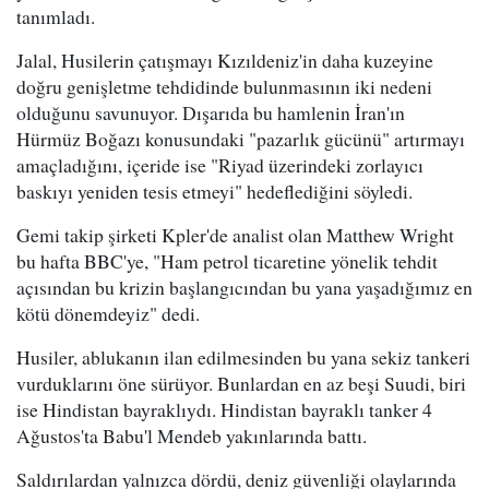
tanımladı.
Jalal, Husilerin çatışmayı Kızıldeniz'in daha kuzeyine
doğru genişletme tehdidinde bulunmasının iki nedeni
olduğunu savunuyor. Dışarıda bu hamlenin İran'ın
Hürmüz Boğazı konusundaki "pazarlık gücünü" artırmayı
amaçladığını, içeride ise "Riyad üzerindeki zorlayıcı
baskıyı yeniden tesis etmeyi" hedeflediğini söyledi.
Gemi takip şirketi Kpler'de analist olan Matthew Wright
bu hafta BBC'ye, "Ham petrol ticaretine yönelik tehdit
açısından bu krizin başlangıcından bu yana yaşadığımız en
kötü dönemdeyiz" dedi.
Husiler, ablukanın ilan edilmesinden bu yana sekiz tankeri
vurduklarını öne sürüyor. Bunlardan en az beşi Suudi, biri
ise Hindistan bayraklıydı. Hindistan bayraklı tanker 4
Ağustos'ta Babu'l Mendeb yakınlarında battı.
Saldırılardan yalnızca dördü, deniz güvenliği olaylarında