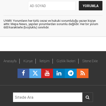
UYARI: Yorumların her türlü cezai ve hukuki sorumluluğu yazan kişiye
aittir. Mepa News, yapılan yorumlardan sorumlu değildir. Her bir yorum
600 karakterle (boşluklu) sınırlıdır.
Anasayfa
Künye
İletişim
Gizlilik İlkeleri
Sitene Ekle