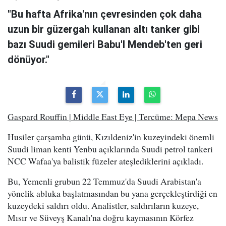
"Bu hafta Afrika'nın çevresinden çok daha
uzun bir güzergah kullanan altı tanker gibi
bazı Suudi gemileri Babu'l Mendeb'ten geri
dönüyor."
Gaspard Rouffin | Middle East Eye | Tercüme: Mepa News
Husiler çarşamba günü, Kızıldeniz'in kuzeyindeki önemli
Suudi liman kenti Yenbu açıklarında Suudi petrol tankeri
NCC Wafaa'ya balistik füzeler ateşlediklerini açıkladı.
Bu, Yemenli grubun 22 Temmuz'da Suudi Arabistan'a
yönelik abluka başlatmasından bu yana gerçekleştirdiği en
kuzeydeki saldırı oldu. Analistler, saldırıların kuzeye,
Mısır ve Süveyş Kanalı'na doğru kaymasının Körfez