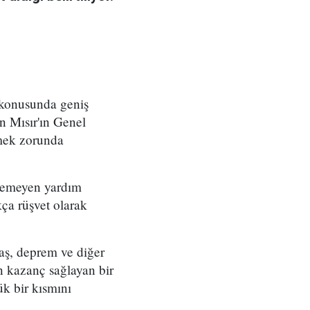
 konusunda geniş
n Mısır'ın Genel
emek zorunda
stemeyen yardım
kça rüşvet olarak
aş, deprem ve diğer
n kazanç sağlayan bir
k bir kısmını