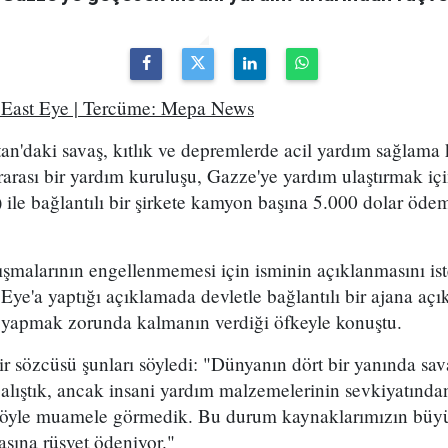
e East Eye | Tercüme: Mepa News
an'daki savaş, kıtlık ve depremlerde acil yardım sağlama
arası bir yardım kuruluşu, Gazze'ye yardım ulaştırmak içi
S) ile bağlantılı bir şirkete kamyon başına 5.000 dolar öd
ışmalarının engellenmemesi için isminin açıklanmasını i
Eye'a yaptığı açıklamada devletle bağlantılı bir ajana açı
 yapmak zorunda kalmanın verdiği öfkeyle konuştu.
 sözcüsü şunları söyledi: "Dünyanın dört bir yanında sav
alıştık, ancak insani yardım malzemelerinin sevkiyatında
 böyle muamele görmedik. Bu durum kaynaklarımızın büyü
şına rüşvet ödeniyor."