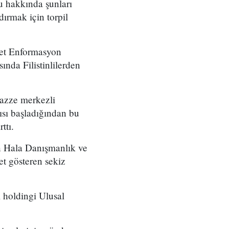
u hakkında şunları
dırmak için torpil
vlet Enformasyon
ında Filistinlilerden
 Gazze merkezli
rısı başladığından bu
ttı.
lan Hala Danışmanlık ve
t gösteren sekiz
l holdingi Ulusal