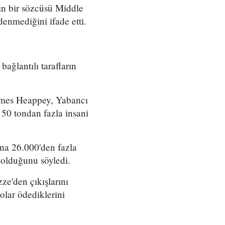
ın bir sözcüsü Middle
denmediğini ifade etti.
ağlantılı tarafların
James Heappey, Yabancı
150 tondan fazla insani
na 26.000'den fazla
 olduğunu söyledi.
ze'den çıkışlarını
olar ödediklerini