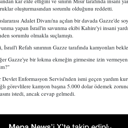
sından kar elde ettiğini ve sınırın Mısır tarafında insani y
uklar oluşturmasından sorumlu olduğunu reddetti.
slararası Adalet Divanı'na açılan bir davada Gazze'de soy
vunma yapan İsrail'in savunma ekibi Kahire'yi insani yard
inden sorumlu olmakla suçlamıştı.
, İsrail'i Refah sınırının Gazze tarafında kamyonları bekl
"Eğer Gazze'ye bir lokma ekmeğin girmesine izin vermeyen
rim?"
r Devlet Enformasyon Servisi'nden ismi geçen yardım ku
bağlı görevlilere kamyon başına 5.000 dolar ödemek zorund
ını istedi, ancak cevap gelmedi.