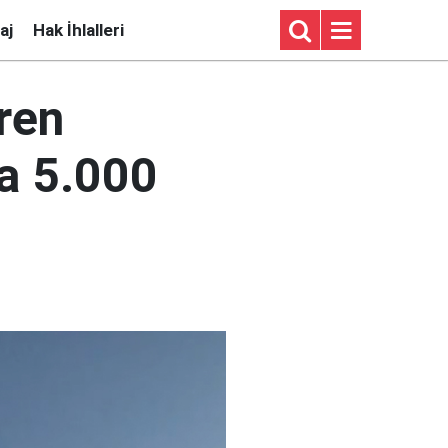
aj
Hak İhlalleri
iren
na 5.000