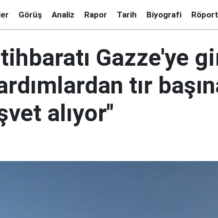
ler
Görüş
Analiz
Rapor
Tarih
Biyografi
Röport
stihbaratı Gazze'ye g
ardımlardan tır başı
şvet alıyor"