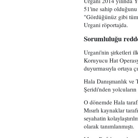
Urgani 2014 yılında Y
51'ine sahip olduğunu v
"Gördüğünüz gibi tüm d
Urgani röportajda.
Sorumluluğu redd
Urgani'nin şirketleri i
Koruyucu Hat Operasyon
duyurmasıyla ortaya çı
Hala Danışmanlık ve T
Şeridi'nden yolcuların
O dönemde Hala tarafın
Mısırlı kaynaklar taraf
seyahatin kolaylaştırılm
olarak tanımlanmıştı.