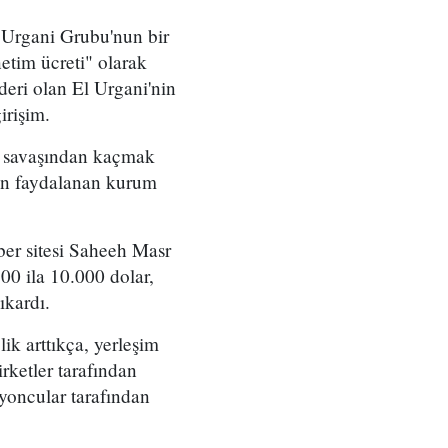
e Urgani Grubu'nun bir
netim ücreti" olarak
ideri olan El Urgani'nin
irişim.
ik savaşından kaçmak
ından faydalanan kurum
er sitesi Saheeh Masr
.500 ila 10.000 dolar,
ıkardı.
ik arttıkça, yerleşim
irketler tarafından
myoncular tarafından