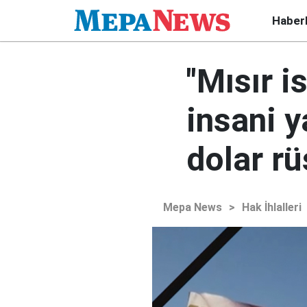
Haber
"Mısır i
insani y
dolar rü
Mepa News
>
Hak İhlalleri