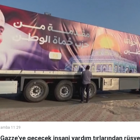
şamba 11:29
 Gazze'ye geçecek insani yardım tırlarından rüşvet a