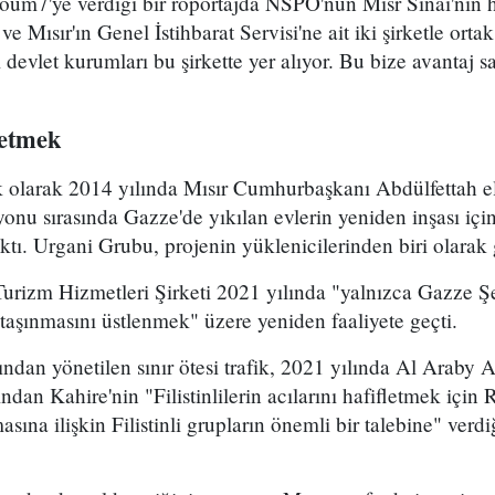
oum7'ye verdiği bir röportajda NSPO'nun Misr Sinai'nin h
e Mısır'ın Genel İstihbarat Servisi'ne ait iki şirketle ort
evlet kurumları bu şirkette yer alıyor. Bu bize avantaj sa
etmek
lk olarak 2014 yılında Mısır Cumhurbaşkanı Abdülfettah el S
u sırasında Gazze'de yıkılan evlerin yeniden inşası için b
ktı. Urgani Grubu, projenin yüklenicilerinden biri olarak g
urizm Hizmetleri Şirketi 2021 yılında "yalnızca Gazze Ş
 taşınmasını üstlenmek" üzere yeniden faaliyete geçti.
dan yönetilen sınır ötesi trafik, 2021 yılında Al Araby 
ından Kahire'nin "Filistinlilerin acılarını hafifletmek için
asına ilişkin Filistinli grupların önemli bir talebine" verdi