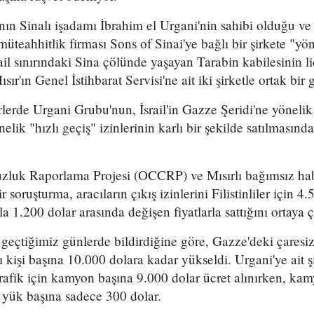
nın Sinalı işadamı İbrahim el Urgani'nin sahibi olduğu v
müteahhitlik firması Sons of Sinai'ye bağlı bir şirkete "yö
ail sınırındaki Sina çölünde yaşayan Tarabin kabilesinin l
sır'ın Genel İstihbarat Servisi'ne ait iki şirketle ortak bir g
rlerde Urgani Grubu'nun, İsrail'in Gazze Şeridi'ne yönel
yönelik "hızlı geçiş" izinlerinin karlı bir şekilde satılmas
zluk Raporlama Projesi (OCCRP) ve Mısırlı bağımsız hab
 soruşturma, aracıların çıkış izinlerini Filistinliler için 4
ila 1.200 dolar arasında değişen fiyatlarla sattığını ortaya ç
geçtiğimiz günlerde bildirdiğine göre, Gazze'deki çaresizl
ı kişi başına 10.000 dolara kadar yükseldi. Urgani'ye ait ş
trafik için kamyon başına 9.000 dolar ücret alınırken, ka
e yük başına sadece 300 dolar.