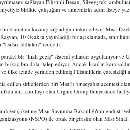
rılmasını sağlayan Filistinli Besan, Süveyş'teki arabuluc
iyetiyle birlikte çalıştığını ve annemizin adını listeye yaz
i bu ticaretten kazanç sağladığını inkar ediyor. Mısır De
Raşvan, 10 Ocak'ta yayınladığı bir açıklamada, sınır kapıs
 "asılsız iddiaları" reddetti.
paralel bir "hızlı geçiş" sistemi yıllardır uygulanıyor ve
çin birkaç bin dolar talep ediyor. Ancak İsrail'in kara saldı
 ülke içinde yerinden edilmiş Filistinlilerin çaresizliği ar
ddia edilen şirketlerden biri Mısırlı bir seyahat acentesi o
ni'nin ana kuruluşu olan Urgani Group bünyesinde faaliye
ir diğer şirket ise Mısır Savunma Bakanlığı'nın endüstriye
ganizasyonu (NSPO) ile ortak bir girişim olan Misr Sinai.