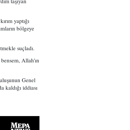
ardım taşıyan
kırım yaptığı
ımların bölgeye
etmekle suçladı.
 bensem, Allah'ın
ruluşunun Genel
a kaldığı iddiası