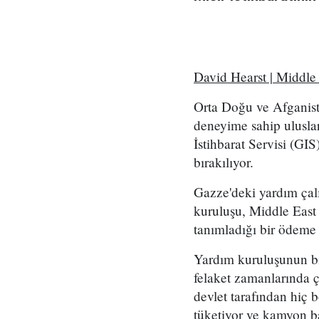
David Hearst | Middl
Orta Doğu ve Afganist
deneyime sahip uluslar
İstihbarat Servisi (GI
bırakılıyor.
Gazze'deki yardım çal
kuruluşu, Middle East 
tanımladığı bir ödeme
Yardım kuruluşunun bir
felaket zamanlarında ç
devlet tarafından hiç
tüketiyor ve kamyon ba