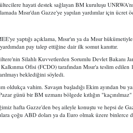
 mültecilere hayati destek sağlayan BM kuruluşu UNRWA'n
klamada Mısır'dan Gazze'ye yapılan yardımlar için ücret ö
'ye yaptığı açıklama, Mısır'ın ya da Mısır hükümetiyle b
yardımdan pay talep ettiğine dair ilk somut kanıttır.
giltere'nin Silahlı Kuvvetlerden Sorumlu Devlet Bakanı 
 Kalkınma Ofisi (FCDO) tarafından Mısır'a teslim edilen 
rılmayı beklediğini söyledi.
um oldukça vahim. Savaşın başladığı Ekim ayından bu ya
e Pazar günü bir BM uzmanı bölgede kıtlığın "kaçınılmaz"
imiz hafta Gazze'den beş aileyle konuştu ve hepsi de Gaz
culara çoğu ABD doları ya da Euro olmak üzere binlerce d