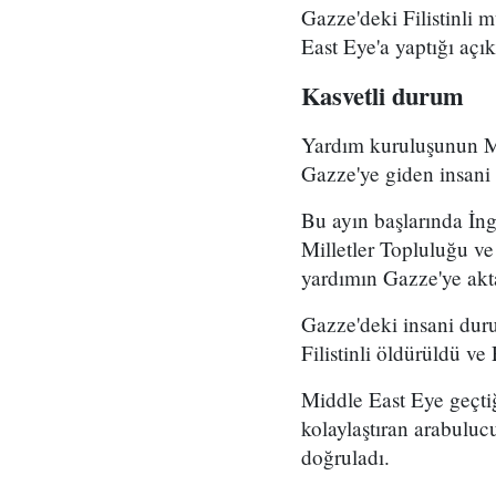
Gazze'deki Filistinli
East Eye'a yaptığı açı
Kasvetli durum
Yardım kuruluşunun MEE
Gazze'ye giden insani 
Bu ayın başlarında İn
Milletler Topluluğu ve
yardımın Gazze'ye akta
Gazze'deki insani dur
Filistinli öldürüldü v
Middle East Eye geçtiğ
kolaylaştıran arabulu
doğruladı.