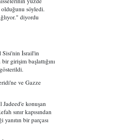
isselerinin yüzde
ak olduğunu söyledi.
ğlıyor." diyordu
isi'nin İsrail'in
ir girişim başlattığını
österildi.
eridi'ne ve Gazze
Al Jadeed'e konuşan
 Refah sınır kapısından
ği yanıtın bir parçası