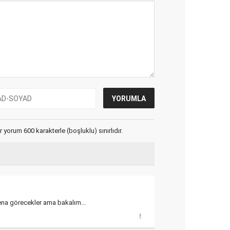
yorum 600 karakterle (boşluklu) sınırlıdır.
i fena görecekler ama bakalım...