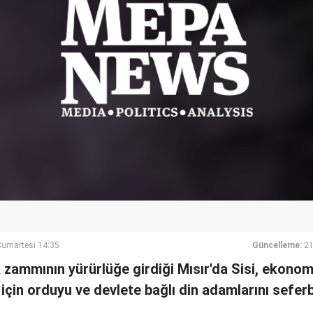
umartesi 14:35
Güncelleme:
21
zammının yürürlüğe girdiği Mısır'da Sisi, ekonom
 için orduyu ve devlete bağlı din adamlarını seferb