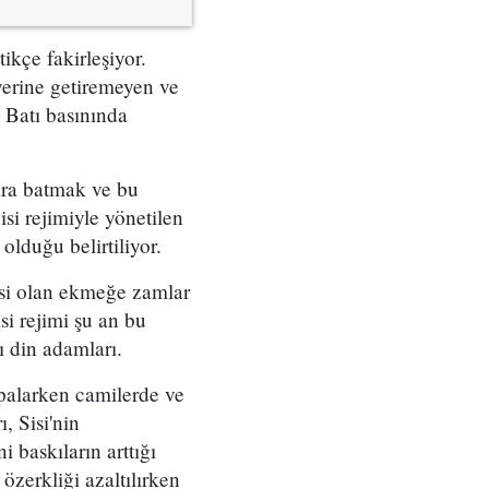
kçe fakirleşiyor.
yerine getiremeyen ve
 Batı basınında
ara batmak ve bu
i rejimiyle yönetilen
olduğu belirtiliyor.
esi olan ekmeğe zamlar
isi rejimi şu an bu
ı din adamları.
mpalarken camilerde ve
, Sisi'nin
 baskıların arttığı
özerkliği azaltılırken