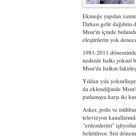
Ekmeğe yapılan zammın
Dahası gelir dağılımı 
Mısır'ın içinde bulund
eleştirilerin yok dene
1981-2011 döneminde 3
nedenle halkı yoksul b
Mısır'da halkın fakirl
Yıldan yıla yoksullaş
da eklendiğinde Mısır'da
patlamaya karşı iki ku
Asker, polis ve istihb
televizyon kanallarında
"erdemlerini" işliyorl
belirtiliyor. Sisi dön