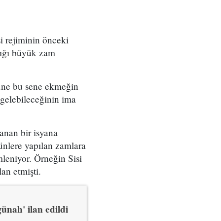
si rejiminin önceki
tığı büyük zam
tüne bu sene ekmeğin
 gelebileceğinin ima
anan bir isyana
ünlere yapılan zamlara
mleniyor. Örneğin Sisi
an etmişti.
ünah' ilan edildi