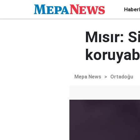
Haber
Mısır: S
koruyab
Mepa News
>
Ortadoğu