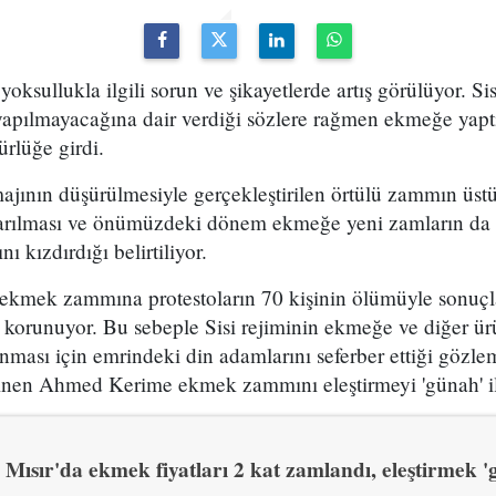
ksullukla ilgili sorun ve şikayetlerde artış görülüyor. Si
apılmayacağına dair verdiği sözlere rağmen ekmeğe yap
rlüğe girdi.
jının düşürülmesiyle gerçekleştirilen örtülü zammın üs
çıkarılması ve önümüzdeki dönem ekmeğe yeni zamların da
ı kızdırdığı belirtiliyor.
r ekmek zammına protestoların 70 kişinin ölümüyle sonuçl
 korunuyor. Bu sebeple Sisi rejiminin ekmeğe ve diğer ür
lınması için emrindeki din adamlarını seferber ettiği gözle
ilinen Ahmed Kerime ekmek zammını eleştirmeyi 'günah' il
Mısır'da ekmek fiyatları 2 kat zamlandı, eleştirmek 'g