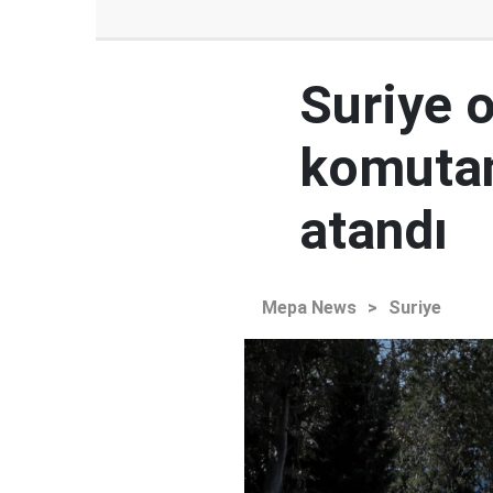
Suriye 
komutan
atandı
Mepa News
>
Suriye