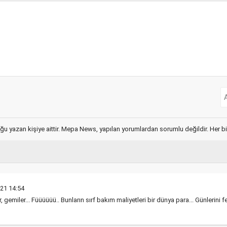
ğu yazan kişiye aittir. Mepa News, yapılan yorumlardan sorumlu değildir. Her bir 
21 14:54
er, gemiler... Füüüüüü.. Bunların sırf bakım maliyetleri bir dünya para... Günlerin