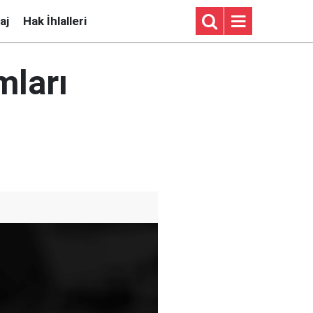
aj
Hak İhlalleri
mları