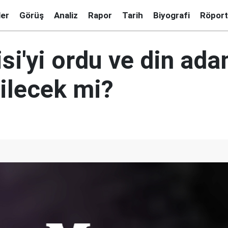
ler
Görüş
Analiz
Rapor
Tarih
Biyografi
Röport
isi'yi ordu ve din ada
ilecek mi?