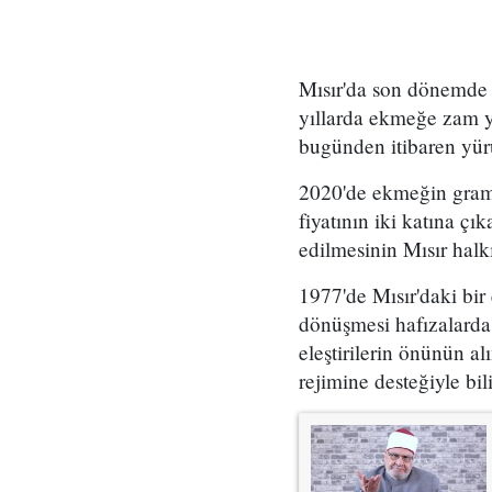
Mısır'da son dönemde yo
yıllarda ekmeğe zam y
bugünden itibaren yürü
2020'de ekmeğin grama
fiyatının iki katına 
edilmesinin Mısır halkın
1977'de Mısır'daki bi
dönüşmesi hafızalarda
eleştirilerin önünün a
rejimine desteğiyle b