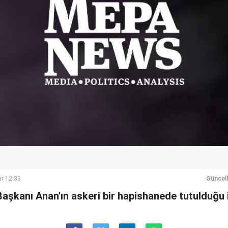
r 12:33
Güncel
şkanı Anan'ın askeri bir hapishanede tutulduğu i