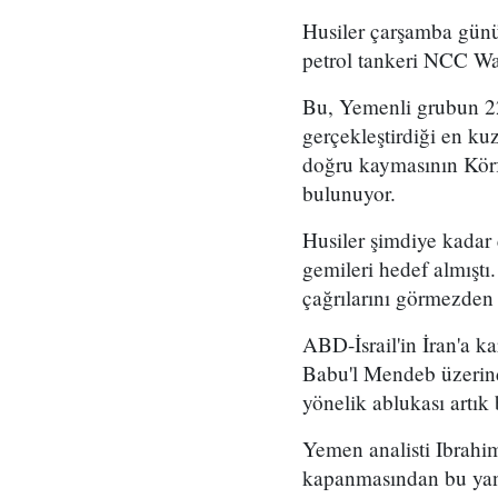
Husiler çarşamba günü
petrol tankeri NCC Wafa
Bu, Yemenli grubun 2
gerçekleştirdiği en kuz
doğru kaymasının Körf
bulunuyor.
Husiler şimdiye kadar
gemileri hedef almıştı
çağrılarını görmezden
ABD-İsrail'in İran'a k
Babu'l Mendeb üzerind
yönelik ablukası artık 
Yemen analisti Ibrahim
kapanmasından bu yana