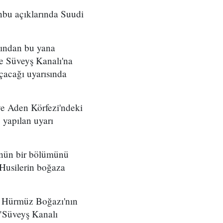
nbu açıklarında Suudi
sından bu yana
 ve Süveyş Kanalı'na
çacağı uyarısında
ve Aden Körfezi'ndeki
 yapılan uyarı
lünün bir bölümünü
Husilerin boğaza
da Hürmüz Boğazı'nın
 "Süveyş Kanalı