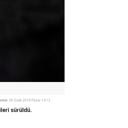
leme:
28 Ocak 2018 Pazar 14:12
leri sürüldü.