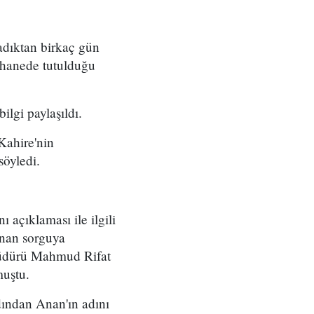
adıktan birkaç gün
shanede tutulduğu
ilgi paylaşıldı.
Kahire'nin
 söyledi.
açıklaması ile ilgili
Anan sorguya
müdürü Mahmud Rifat
muştu.
ından Anan'ın adını