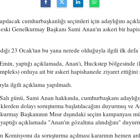
apılacak cumhurbaşkanlığı seçimleri için adaylığını açıkl
n eski Genelkurmay Başkanı Sami Anan'ın askeri bir hapi
dığı 23 Ocak'tan bu yana nerede olduğuyla ilgili ilk defa b
 Emin, yaptığı açıklamada, Anan'ı, Huckstep bölgesinde (
pleks) orduya ait bir askeri hapishanede ziyaret ettiğini
la ilgili açıklama yapılmadı.
Salı günü, Sami Anan hakkında, cumhurbaşkanı adaylığını 
lüklerden dolayı soruşturma başlatılacağını duyurmuş ve 
nelkurmay Başkanının Mısır dışındaki seçim kampanyası 
 yaptığı açıklamada "Anan'ın gözaltına alındığını" duyur
im Komisyonu da soruşturma açılması kararının hemen ard