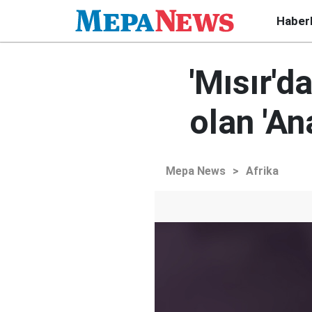
Haber
'Mısır'
olan 'An
Mepa News
>
Afrika