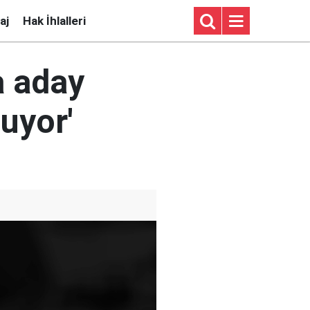
aj
Hak İhlalleri
a aday
uyor'