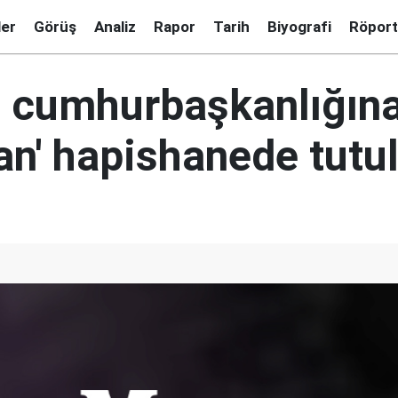
ler
Görüş
Analiz
Rapor
Tarih
Biyografi
Röport
da cumhurbaşkanlığın
an' hapishanede tutul