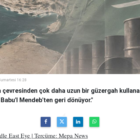
umartesi 16:28
n çevresinden çok daha uzun bir güzergah kullanan
 Babu'l Mendeb'ten geri dönüyor."
ddle East Eye | Tercüme: Mepa News