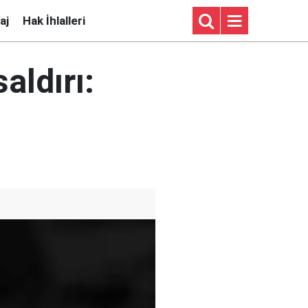
aj
Hak İhlalleri
aldırı: