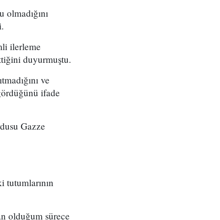
su olmadığını
.
li ilerleme
ttiğini duyurmuştu.
ıtmadığını ve
 gördüğünü ifade
ordusu Gazze
i tutumlarının
kan olduğum sürece