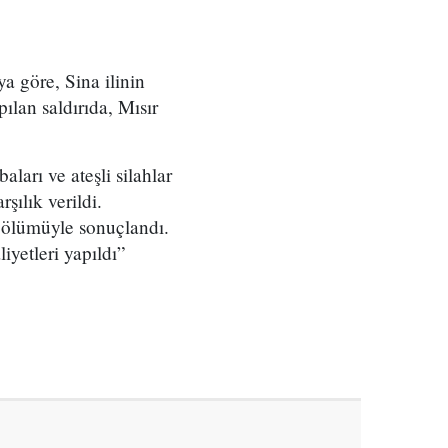
a göre, Sina ilinin
ılan saldırıda, Mısır
ları ve ateşli silahlar
şılık verildi.
in ölümüyle sonuçlandı.
iyetleri yapıldı”