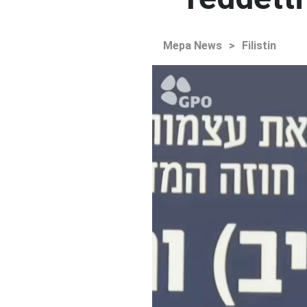
Mepa News
>
Filistin