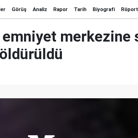
ler
Görüş
Analiz
Rapor
Tarih
Biyografi
Röport
 emniyet merkezine s
 öldürüldü