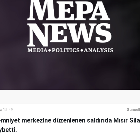
a 15:49
Güncel
emniyet merkezine düzenlenen saldırıda Mısır Sila
ybetti.