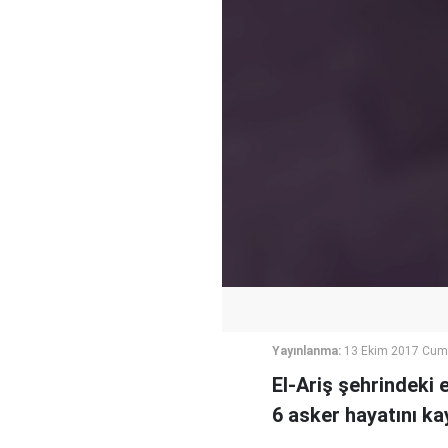
Yayınlanma:
13 Ekim 2017 Cum
El-Ariş şehrindeki 
6 asker hayatını ka