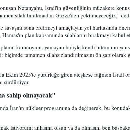
konuşan Netanyahu, İsrail'in güvenliğinin müzakere konu
mamen silah bırakmadan Gazze'den çekilmeyeceğiz." dedi
 savaşını sona erdirmeyi amaçlayan yol haritasında önem
, Hamas'ın plan kapsamında silahlarını bırakmayı kabul e
, planın kamuoyuna yansıyan haliyle kendi tutumunu yans
ir biçimde tamamen silahsızlandırılmasını ön şart olarak
nda Ekim 2025'te yürürlüğe giren ateşkese rağmen İsrail 
nı sürdürüyor.
aha sahip olmayacak"
da İran'ın nükleer programına da değinerek, bu konudak
mak istiyorum; anlaşma olsun ya da olmasın, ben başba