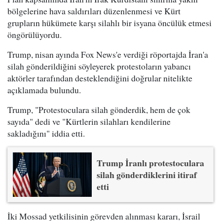
bölgelerine hava saldırıları düzenlenmesi ve Kürt
grupların hükümete karşı silahlı bir isyana öncülük etmesi
öngörülüyordu.
Trump, nisan ayında Fox News'e verdiği röportajda İran'a
silah gönderildiğini söyleyerek protestoların yabancı
aktörler tarafından desteklendiğini doğrular nitelikte
açıklamada bulundu.
Trump, "Protestoculara silah gönderdik, hem de çok
sayıda" dedi ve "Kürtlerin silahları kendilerine
sakladığını" iddia etti.
Trump İranlı protestoculara
silah gönderdiklerini itiraf
etti
İki Mossad yetkilisinin görevden alınması kararı, İsrail