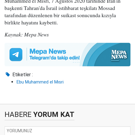
Muhammed el Mısri, 7 Ağustos 2020 tarihinde İran'ın
başkenti Tahran'da İsrail istihbarat teşkilatı Mossad
tarafından düzenlenen bir suikast sonucunda kızıyla
birlikte hayatını kaybetti.
Kaynak: Mepa News
Etiketler :
Ebu Muhammed el Mısri
HABERE
YORUM KAT