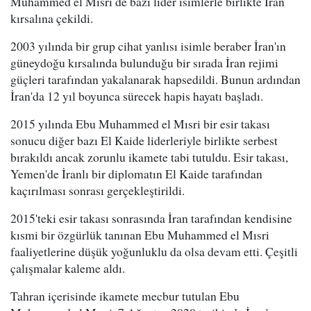
Muhammed el Mısri de bazı lider isimlerle birlikte İran
kırsalına çekildi.
2003 yılında bir grup cihat yanlısı isimle beraber İran'ın
güneydoğu kırsalında bulunduğu bir sırada İran rejimi
güçleri tarafından yakalanarak hapsedildi. Bunun ardından
İran'da 12 yıl boyunca sürecek hapis hayatı başladı.
2015 yılında Ebu Muhammed el Mısri bir esir takası
sonucu diğer bazı El Kaide liderleriyle birlikte serbest
bırakıldı ancak zorunlu ikamete tabi tutuldu. Esir takası,
Yemen'de İranlı bir diplomatın El Kaide tarafından
kaçırılması sonrası gerçekleştirildi.
2015'teki esir takası sonrasında İran tarafından kendisine
kısmi bir özgürlük tanınan Ebu Muhammed el Mısri
faaliyetlerine düşük yoğunluklu da olsa devam etti. Çeşitli
çalışmalar kaleme aldı.
Tahran içerisinde ikamete mecbur tutulan Ebu