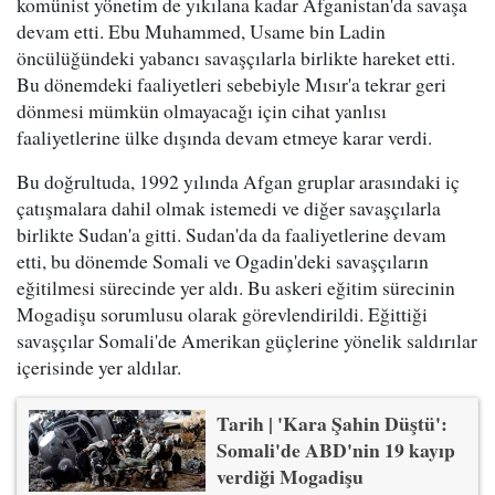
komünist yönetim de yıkılana kadar Afganistan'da savaşa
devam etti. Ebu Muhammed, Usame bin Ladin
öncülüğündeki yabancı savaşçılarla birlikte hareket etti.
Bu dönemdeki faaliyetleri sebebiyle Mısır'a tekrar geri
dönmesi mümkün olmayacağı için cihat yanlısı
faaliyetlerine ülke dışında devam etmeye karar verdi.
Bu doğrultuda, 1992 yılında Afgan gruplar arasındaki iç
çatışmalara dahil olmak istemedi ve diğer savaşçılarla
birlikte Sudan'a gitti. Sudan'da da faaliyetlerine devam
etti, bu dönemde Somali ve Ogadin'deki savaşçıların
eğitilmesi sürecinde yer aldı. Bu askeri eğitim sürecinin
Mogadişu sorumlusu olarak görevlendirildi. Eğittiği
savaşçılar Somali'de Amerikan güçlerine yönelik saldırılar
içerisinde yer aldılar.
Tarih | 'Kara Şahin Düştü':
Somali'de ABD'nin 19 kayıp
verdiği Mogadişu