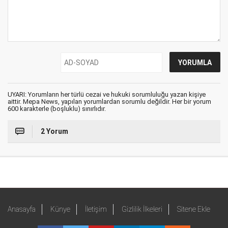
UYARI: Yorumların her türlü cezai ve hukuki sorumluluğu yazan kişiye
aittir. Mepa News, yapılan yorumlardan sorumlu değildir. Her bir yorum
600 karakterle (boşluklu) sınırlıdır.
2 Yorum
Anasayfa
Künye
İletişim
Gizlilik İlkeleri
Sitene Ekle